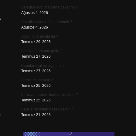
Belediye evcil hayvana bakar mı ?
Ağustos 4, 2026
e
Amortisman ve itfa ne demek ?
Ağustos 4, 2026
Yosun bitki mi alg mi ?
Temmuz 29, 2026
Lebriz ne anlama gelir ?
Temmuz 27, 2026
Kuğular etçil mi otçul mu ?
Temmuz 27, 2026
Lustral ne demek ?
Temmuz 25, 2026
Kiracıya deprem konutu verilir mi ?
Temmuz 25, 2026
Bant izi vücuttan nasıl çıkarılır ?
p
Temmuz 21, 2026