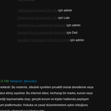
Son yorumlar
Yetişkinlerde Kızamık Olur Mu
için
admin
Yetişkinlerde Kızamık Olur Mu
için
Lale
Osmanlı Rus Savaşları Kim Kazandı
için
admin
Osmanlı Rus Savaşları Kim Kazandı
için
Deli
Kemikleri Güçlendiren Vitamin Hangisi
için
admin
 0 726
Telegram: @karabul
ektedir. Bu nedenle, sitedeki içerikleri proaktif olarak denetleme veya
 etmiş sayılırlar. Bu internet sitesi, herhangi bir marka, kurum veya
niteliği taşımamakta olup, gerçek kurum ve kişiler hakkında paylaşım
laşım platformudur. Hukuka ve yasal düzenlemelere aykırı olduğunu