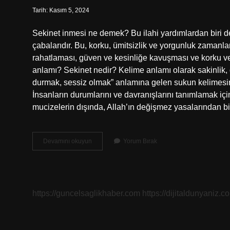
Tarih: Kasım 5, 2024
Sekinet inmesi ne demek? Bu ilahi yardımlardan biri de 
çabalarıdır. Bu, korku, ümitsizlik ve yorgunluk zamanl
rahatlaması, güven ve kesinliğe kavuşması ve korku ve
anlamı? Sekinet nedir? Kelime anlamı olarak sakinlik, 
durmak, sessiz olmak” anlamına gelen sukun kelimesinde
İnsanların durumlarını ve davranışlarını tanımlamak iç
mucizelerin dışında, Allah’ın değişmez yasalarından
Sekinet
Devamını okuyun
Yorum Bırak
Inmek
Ne
Demek
https://guncelsaglikhaber.com
https://dijitaldunyaniz.co