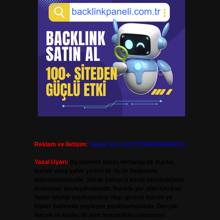
Reklam ve İletişim:
Skype: live:.cid.575569c608265c69
Yasal Uyarı:
Bu internet sitesi, herhangi bir marka,
kurum veya şahıs şirketi ile hiçbir bağlantısı
bulunmamaktadır. Sitede yalnızca kendi hazırladığımız
makaleler paylaşılmaktadır. Burada yer alan içerikler
haber niteliği taşımamakta olup, gerçek kurum ve
kişiler hakkında paylaşım yapılmamaktadır. Gerçek
kurum ve kişiler ile isim benzerlikleri tamamen