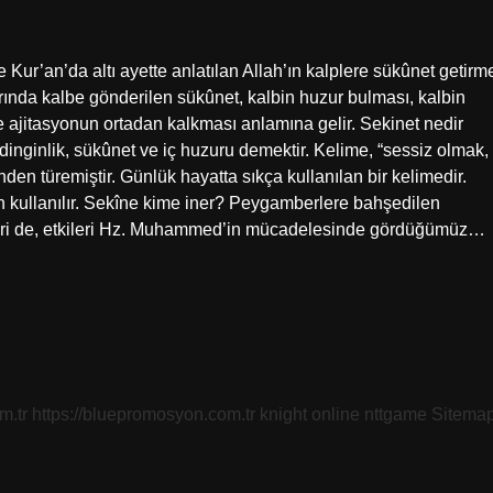
Kur’an’da altı ayette anlatılan Allah’ın kalplere sükûnet getirm
arında kalbe gönderilen sükûnet, kalbin huzur bulması, kalbin
 ajitasyonun ortadan kalkması anlamına gelir. Sekinet nedir
dinginlik, sükûnet ve iç huzuru demektir. Kelime, “sessiz olmak,
n türemiştir. Günlük hayatta sıkça kullanılan bir kelimedir.
in kullanılır. Sekîne kime iner? Peygamberlere bahşedilen
 biri de, etkileri Hz. Muhammed’in mücadelesinde gördüğümüz…
m.tr
https://bluepromosyon.com.tr
knight online
nttgame
Sitema