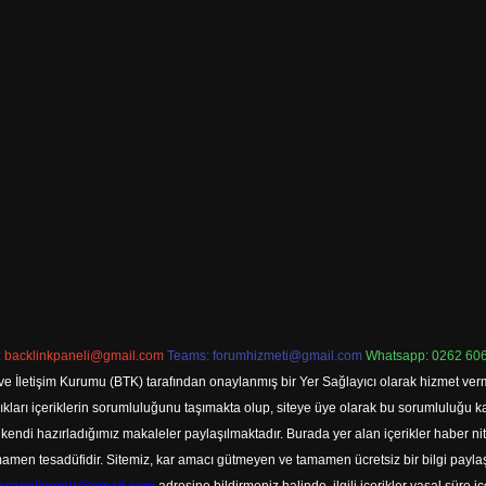
:
backlinkpaneli@gmail.com
Teams:
forumhizmeti@gmail.com
Whatsapp: 0262 606
ve İletişim Kurumu (BTK) tarafından onaylanmış bir Yer Sağlayıcı olarak hizmet verm
rı içeriklerin sorumluluğunu taşımakta olup, siteye üye olarak bu sorumluluğu kabul
a kendi hazırladığımız makaleler paylaşılmaktadır. Burada yer alan içerikler haber 
tamamen tesadüfidir. Sitemiz, kar amacı gütmeyen ve tamamen ücretsiz bir bilgi pay