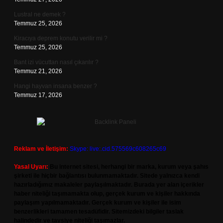
Lustral ne demek ?
Temmuz 25, 2026
Kiracıya deprem konutu verilir mi ?
Temmuz 25, 2026
Bant izi vücuttan nasıl çıkarılır ?
Temmuz 21, 2026
Hangi hayvan insana benzer ?
Temmuz 17, 2026
Reklam ve İletişim:
Skype: live:.cid.575569c608265c69
Yasal Uyarı:
Bu internet sitesi, herhangi bir marka, kurum veya şahıs
şirketi ile hiçbir bağlantısı bulunmamaktadır. Sitede yalnızca kendi
hazırladığımız makaleler paylaşılmaktadır. Burada yer alan içerikler
haber niteliği taşımamakta olup, gerçek kurum ve kişiler hakkında
paylaşım yapılmamaktadır. Gerçek kurum ve kişiler ile isim
benzerlikleri tamamen tesadüfidir. Sitemizdeki bilgiler taslak
halindedir ve tavsiye niteliği taşımazlar.