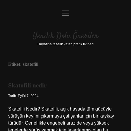
menüyü
Anasayfa
aç
Gizlilik Politikası
Yenilik Dolu Öneriler
Yasal Uyarı
Hayatına tazelik katan pratik fikirler!
Hakkımızda
Etiket:
skatofili
Skatofili nedir
Tarih: Eylül 7, 2024
Skatofili Nedir? Skatofili, açık havada tüm gücüyle
sürüşün keyfini çıkarmaya çalışanlar için bir kaykay
türüdür. Genellikle engebeli arazide veya yüksek
tepelerde sürüş yapmak için tasarlanmış olan bu