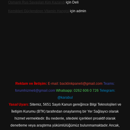
Osmanlı Rus Savaşları Kim Kazandı
için
Deli
Kemikleri Güçlendiren Vitamin Hangisi
için
admin
casino.online
Reklam ve İletişim:
E-mail:
backlinkpaneli@gmail.com
Teams:
forumhizmeti@gmail.com
Whatsapp: 0262 606 0 726
Telegram:
@karabul
Yasal Uyarı:
Sitemiz, 5651 Sayılı Kanun gereğince Bilgi Teknolojileri ve
İletişim Kurumu (BTK) tarafından onaylanmış bir Yer Sağlayıcı olarak
hizmet vermektedir. Bu nedenle, sitedeki içerikleri proaktif olarak
denetleme veya araştırma yükümlülüğümüz bulunmamaktadır. Ancak,