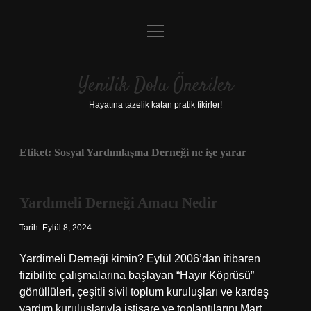
menüyü
Anasayfa
aç
Gizlilik Politikası
Yenilik Dolu Öneriler
Yasal Uyarı
Hayatına tazelik katan pratik fikirler!
Hakkımızda
Etiket:
Sosyal Yardımlaşma Derneği ne işe yarar
Yardımeli Derneği Amacı Nedir
Tarih: Eylül 8, 2024
Yardimeli Derneği kimin? Eylül 2006’dan itibaren
fizibilite çalışmalarına başlayan “Hayır Köprüsü”
gönüllüleri, çeşitli sivil toplum kuruluşları ve kardeş
yardım kuruluşlarıyla istişare ve toplantılarını Mart