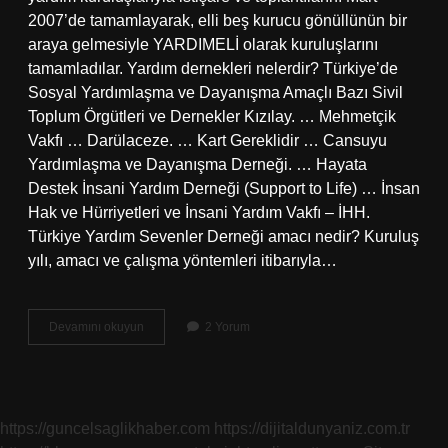
2007’de tamamlayarak, elli beş kurucu gönüllünün bir
araya gelmesiyle YARDIMELİ olarak kuruluşlarını
tamamladılar. Yardım dernekleri nelerdir? Türkiye’de
Sosyal Yardımlaşma ve Dayanışma Amaçlı Bazı Sivil
Toplum Örgütleri ve Dernekler Kızılay. … Mehmetçik
Vakfı … Darülaceze. … Kart Gereklidir … Cansuyu
Yardımlaşma ve Dayanışma Derneği. … Hayata
Destek İnsani Yardım Derneği (Support to Life) … İnsan
Hak ve Hürriyetleri ve İnsani Yardım Vakfı – İHH.
Türkiye Yardım Sevenler Derneği amacı nedir? Kuruluş
yılı, amacı ve çalışma yöntemleri itibarıyla…
Yardımeli
Devamını okuyun
2 Yorum
Derneği
Amacı
Nedir
https://guncelsaglikhaber.com
https://dijitaldunyaniz.com.tr