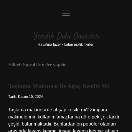
menüyü
Anasayfa
aç
Gizlilik Politikası
Yenilik Dolu Öneriler
Yasal Uyarı
Hayatına tazelik katan pratik fikirler!
Hakkımızda
Etiket:
Spiral ile neler yapılır
Taşlama Makinası Ile Ağaç Kesilir Mi
Tarih: Kasım 15, 2024
Taşlama makinesi ile ahşap kesilir mi? Zımpara
makinelerinin kullanım amaçlarına göre pek çok farklı
çeşidi bulunmaktadır. Bunlardan en popüler olanları
arasında fayans kesme, inşaat fayansı kesme, ahşap