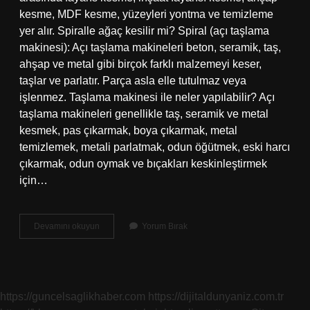
kesme, MDF kesme, yüzeyleri yontma ve temizleme
yer alır. Spiralle ağaç kesilir mi? Spiral (açı taşlama
makinesi): Açı taşlama makineleri beton, seramik, taş,
ahşap ve metal gibi birçok farklı malzemeyi keser,
taşlar ve parlatır. Parça asla elle tutulmaz veya
işlenmez. Taşlama makinesi ile neler yapılabilir? Açı
taşlama makineleri genellikle taş, seramik ve metal
kesmek, pas çıkarmak, boya çıkarmak, metal
temizlemek, metali parlatmak, odun öğütmek, eski harcı
çıkarmak, odun oymak ve bıçakları keskinleştirmek
için…
Taşlama
Devamını okuyun
Yorum Bırak
Makinası
Ile
Ağaç
Kesilir
Mi
https://guncelsaglikhaber.com
https://dijitaldunyaniz.com.tr