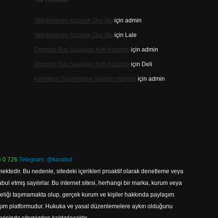
Son yorumlar
Yetişkinlerde Kızamık Olur Mu
için
admin
Yetişkinlerde Kızamık Olur Mu
için
Lale
Osmanlı Rus Savaşları Kim Kazandı
için
admin
Osmanlı Rus Savaşları Kim Kazandı
için
Deli
Kemikleri Güçlendiren Vitamin Hangisi
için
admin
 0 726
Telegram: @karabul
ektedir. Bu nedenle, sitedeki içerikleri proaktif olarak denetleme veya
 etmiş sayılırlar. Bu internet sitesi, herhangi bir marka, kurum veya
niteliği taşımamakta olup, gerçek kurum ve kişiler hakkında paylaşım
laşım platformudur. Hukuka ve yasal düzenlemelere aykırı olduğunu