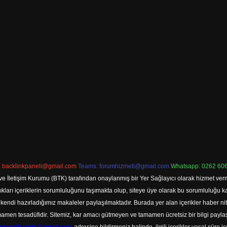
:
backlinkpaneli@gmail.com
Teams:
forumhizmeti@gmail.com
Whatsapp: 0262 606
ve İletişim Kurumu (BTK) tarafından onaylanmış bir Yer Sağlayıcı olarak hizmet verm
rı içeriklerin sorumluluğunu taşımakta olup, siteye üye olarak bu sorumluluğu kabul
a kendi hazırladığımız makaleler paylaşılmaktadır. Burada yer alan içerikler haber 
tamamen tesadüfidir. Sitemiz, kar amacı gütmeyen ve tamamen ücretsiz bir bilgi pay