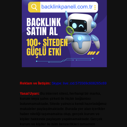
Reklam ve İletişim:
Skype: live:.cid.575569c608265c69
Yasal Uyarı:
Bu internet sitesi, herhangi bir marka,
kurum veya şahıs şirketi ile hiçbir bağlantısı
bulunmamaktadır. Sitede yalnızca kendi hazırladığımız
makaleler paylaşılmaktadır. Burada yer alan içerikler
haber niteliği taşımamakta olup, gerçek kurum ve
kişiler hakkında paylaşım yapılmamaktadır. Gerçek
kurum ve kişiler ile isim benzerlikleri tamamen