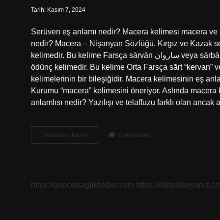
Tarih: Kasım 7, 2024
Serüven eş anlamı nedir? Macera kelimesi macera ve s
nedir? Macera – Nişanyan Sözlüğü. Kırgız ve Kazak ser
kelimedir. Bu kelime Farsça sārvān ساروان veya sārbān ساربان “deve sürücüsü, kervan lideri” kelimesinden alınmış bir
ödünç kelimedir. Bu kelime Orta Farsça sārt “kervan”
kelimelerinin bir bileşiğidir. Macera kelimesinin eş an
Kurumu “macera” kelimesini öneriyor. Aslında macera k
anlamlısı nedir? Yazılışı ve telaffuzu farklı olan anca
Serüven
Devamını okuyun
Yorum Bırak
Eş
Anlamlısı
Ne
Demek
https://guncelsaglikhaber.com
https://dijitaldunyaniz.co