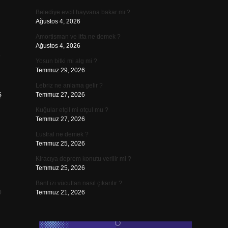
Belediye evcil hayvana bakar mı ?
Ağustos 4, 2026
Amortisman ve itfa ne demek ?
Ağustos 4, 2026
Yosun bitki mi alg mi ?
Temmuz 29, 2026
Lebriz ne anlama gelir ?
ş
Temmuz 27, 2026
Kuğular etçil mi otçul mu ?
Temmuz 27, 2026
Lustral ne demek ?
Temmuz 25, 2026
Kiracıya deprem konutu verilir mi ?
Temmuz 25, 2026
Bant izi vücuttan nasıl çıkarılır ?
p
Temmuz 21, 2026