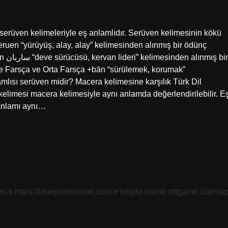
erüven kelimeleriyle eş anlamlıdır. Serüven kelimesinin kökü
uen “yürüyüş, alay, alay” kelimesinden alınmış bir ödünç
 ve Farsça ve Orta Farsça +bān “sürülemek, korumak”
lamlısı serüven midir? Macera kelimesine karşılık Türk Dil
elimesi macera kelimesiyle aynı anlamda değerlendirilebilir. E
k anlamı aynı…
m.tr
https://bluepromosyon.com.tr
knight online
nttgame
Sitema