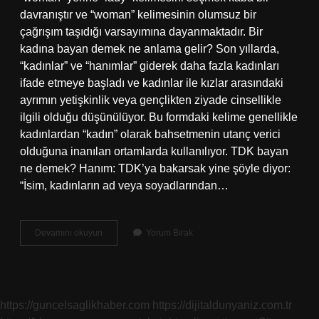
davranıştır ve “woman” kelimesinin olumsuz bir
çağrışım taşıdığı varsayımına dayanmaktadır. Bir
kadına bayan demek ne anlama gelir? Son yıllarda,
“kadınlar” ve “hanımlar” giderek daha fazla kadınları
ifade etmeye başladı ve kadınlar ile kızlar arasındaki
ayrımın yetişkinlik veya gençlikten ziyade cinsellikle
ilgili olduğu düşünülüyor. Bu formdaki kelime genellikle
kadınlardan “kadın” olarak bahsetmenin utanç verici
olduğuna inanılan ortamlarda kullanılıyor. TDK bayan
ne demek? Hanım: TDK’ya bakarsak yine şöyle diyor:
“İsim, kadınların ad veya soyadlarından…
Bayan
Devamını okuyun
Yorum Bırak
Demek
Doğru
Mu
https://guncelsaglikhaber.com
https://dijitaldunyaniz.com.tr