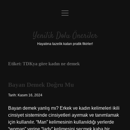
menüyü
Anasayfa
aç
Gizlilik Politikası
Yenilik Dolu Öneriler
Yasal Uyarı
Hayatına tazelik katan pratik fikirler!
Hakkımızda
Etiket:
TDKya göre kadın ne demek
Bayan Demek Doğru Mu
Tarih: Kasım 16, 2024
Bayan demek yanlış mı? Erkek ve kadın kelimeleri ikili
cinsiyet sisteminde cinsiyetleri ayırmak ve tanımlamak
için kullanılır. “Man” kelimesinin kullanıldığı yerlerde
“woman” yerine “lady” kelimesini seçmek kaba bir