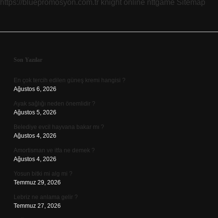
https://bluepromosyon.com.tr
knight online
nttgame
Sitemap
Sidebar
Son Yazılar
En çok tercih edilen güneş kremi hangisi ?
Ağustos 6, 2026
Ayak sağlığı neden önemlidir ?
Ağustos 5, 2026
Belediye evcil hayvana bakar mı ?
Ağustos 4, 2026
Amortisman ve itfa ne demek ?
Ağustos 4, 2026
Yosun bitki mi alg mi ?
Temmuz 29, 2026
Lebriz ne anlama gelir ?
Temmuz 27, 2026