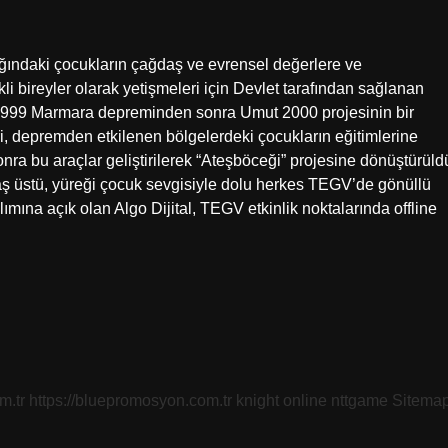
ındaki çocukların çağdaş ve evrensel değerlere ve
li bireyler olarak yetişmeleri için Devlet tarafından sağlanan
 1999 Marmara depreminden sonra Umut 2000 projesinin bir
i, depremden etkilenen bölgelerdeki çocukların eğitimlerine
a bu araçlar geliştirilerek “Ateşböceği” projesine dönüştürüld
yaş üstü, yüreği çocuk sevgisiyle dolu herkes TEGV’de gönüllü
lımına açık olan Algo Dijital, TEGV etkinlik noktalarında offline
m.tr
https://bluepromosyon.com.tr
knight online
nttgame
Sitema