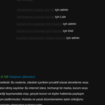
Son yorumlar
Yetişkinlerde Kızamık Olur Mu
için
admin
Yetişkinlerde Kızamık Olur Mu
için
Lale
Osmanlı Rus Savaşları Kim Kazandı
için
admin
Osmanlı Rus Savaşları Kim Kazandı
için
Deli
Kemikleri Güçlendiren Vitamin Hangisi
için
admin
 0 726
Telegram: @karabul
ektedir. Bu nedenle, sitedeki içerikleri proaktif olarak denetleme veya
 etmiş sayılırlar. Bu internet sitesi, herhangi bir marka, kurum veya
niteliği taşımamakta olup, gerçek kurum ve kişiler hakkında paylaşım
laşım platformudur. Hukuka ve yasal düzenlemelere aykırı olduğunu