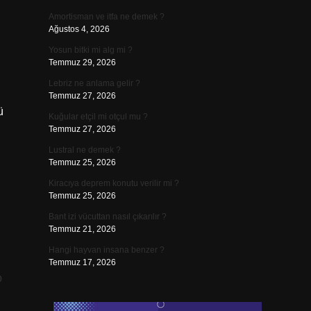
Amortisman ve itfa ne demek ?
Ağustos 4, 2026
Yosun bitki mi alg mi ?
Temmuz 29, 2026
Lebriz ne anlama gelir ?
Temmuz 27, 2026
ü
Kuğular etçil mi otçul mu ?
Temmuz 27, 2026
Lustral ne demek ?
Temmuz 25, 2026
Kiracıya deprem konutu verilir mi ?
Temmuz 25, 2026
Bant izi vücuttan nasıl çıkarılır ?
Temmuz 21, 2026
Hangi hayvan insana benzer ?
Temmuz 17, 2026
p