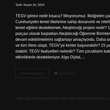
Tarih: Kasım 16, 2024
TEGV görevi nedir kısaca? Misyonumuz. İlköğretim çağ
Cumhuriyetin temel ilkelerine sahip donanımlı ve nitelik
temel eğitimi desteklemek. Ateşböceği projesi nedir?
parçası olarak başlatılan Ateşböceği Öğrenme Birimler
devam edebilmelerini sağlamayı amaçlıyordu. Daha sonr
ve tüm illere ulaştı. TEGV’ye kimler başvurabilir? 15 
olabilir. TEGV faaliyetleri nelerdir? Tüm çocukların katı
etkinliklerle destekleniyor. Algo Dijital,…
Tegv
Devamını okuyun
Yorum Bırak
Ateş
Böceği
Nedir
https://guncelsaglikhaber.com
https://dijitaldunyaniz.co