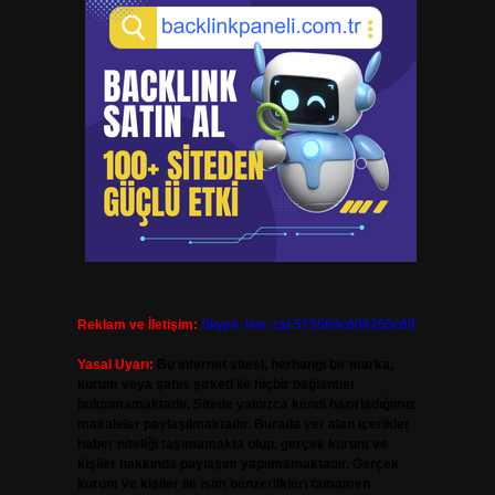
Reklam ve İletişim:
Skype: live:.cid.575569c608265c69
Yasal Uyarı:
Bu internet sitesi, herhangi bir marka,
kurum veya şahıs şirketi ile hiçbir bağlantısı
bulunmamaktadır. Sitede yalnızca kendi hazırladığımız
makaleler paylaşılmaktadır. Burada yer alan içerikler
haber niteliği taşımamakta olup, gerçek kurum ve
kişiler hakkında paylaşım yapılmamaktadır. Gerçek
kurum ve kişiler ile isim benzerlikleri tamamen