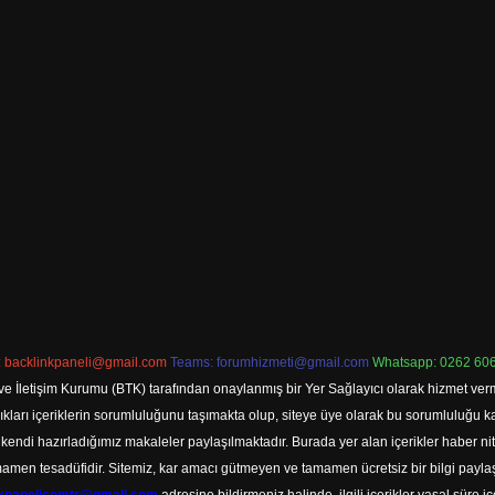
:
backlinkpaneli@gmail.com
Teams:
forumhizmeti@gmail.com
Whatsapp: 0262 606
ve İletişim Kurumu (BTK) tarafından onaylanmış bir Yer Sağlayıcı olarak hizmet verm
rı içeriklerin sorumluluğunu taşımakta olup, siteye üye olarak bu sorumluluğu kabul
a kendi hazırladığımız makaleler paylaşılmaktadır. Burada yer alan içerikler haber 
tamamen tesadüfidir. Sitemiz, kar amacı gütmeyen ve tamamen ücretsiz bir bilgi pay