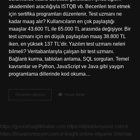
akademileri aracılığıyla ISTQB vb. Becerileri test etmek
için sertifika programları düzenlenir. Test uzmanı ne
kadar maaş alır? Kullanıcıların en çok paylaştığı
maaşlar 43.600 TL ile 65.000 TL arasında değişiyor. Bir
test uzmanı için en düşük paylaşılan maaş 38.800 TL
iken, en yüksek 137 TL’dir. Yazılım test uzmanı neleri
bilmeli? Veritabanlarıyla çalışan bir test uzmanı.
Bağlantı kurma, tabloları anlama, SQL sorguları. Temel
kavramlar ve Python, JavaScript ve Java gibi yaygın
programlama dillerinde kod okuma…
Test
Devamını okuyun
Yorum Bırak
Uzmanı
Kimler
Olabilir
https://guncelsaglikhaber.com
https://dijitaldunyaniz.com.tr
https://bluepromosyon.com.tr
knight online
nttgame
Sitemap