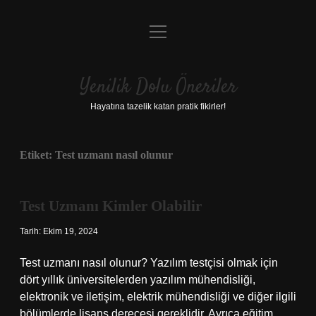
menüyü
Anasayfa
aç
Gizlilik Politikası
Yenilik Dolu Öneriler
Yasal Uyarı
Hayatına tazelik katan pratik fikirler!
Hakkımızda
Etiket:
Test uzmanı nasıl olunur
Test Uzmanı Kimler Olabilir
Tarih: Ekim 19, 2024
Test uzmanı nasıl olunur? Yazılım testçisi olmak için
dört yıllık üniversitelerden yazılım mühendisliği,
elektronik ve iletişim, elektrik mühendisliği ve diğer ilgili
bölümlerde lisans derecesi gereklidir. Ayrıca eğitim