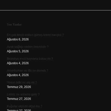
Sidebar
Son Yazılar
En çok tercih edilen güneş kremi hangisi ?
Ağustos 6, 2026
Ayak sağlığı neden önemlidir ?
Ağustos 5, 2026
Belediye evcil hayvana bakar mı ?
Ağustos 4, 2026
Amortisman ve itfa ne demek ?
Ağustos 4, 2026
Yosun bitki mi alg mi ?
Temmuz 29, 2026
Lebriz ne anlama gelir ?
Temmuz 27, 2026
Kuğular etçil mi otçul mu ?
Temmuz 27, 2026