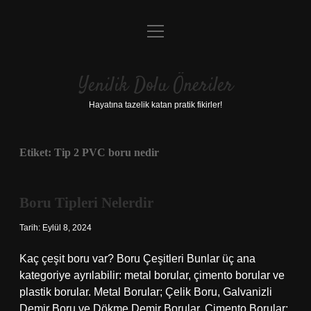
menüyü
Anasayfa
aç
Gizlilik Politikası
Yenilik Dolu Öneriler
Yasal Uyarı
Hayatına tazelik katan pratik fikirler!
Hakkımızda
Etiket:
Tip 2 PVC boru nedir
Boru Tipleri Nelerdir
Tarih: Eylül 8, 2024
Kaç çeşit boru var? Boru Çeşitleri Bunlar üç ana
kategoriye ayrılabilir: metal borular, çimento borular ve
plastik borular. Metal Borular; Çelik Boru, Galvanizli
Demir Boru ve Dökme Demir Borular. Çimento Borular;