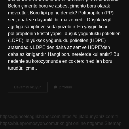
Beton çimento boru ve asbest çimento boru olarak
mevcuttur. Boru tipi pp ne demek? Polipropilen (PP),
sert, opak ve dayanıklı bir malzemedir. Düşük özgül
ağırlığa sahiptir ve suda yüzebilir. En yaygın ticari
polipropilenin kristal yapısı, düşük yoğunluklu polietilen
(LDPE) ile yüksek yoğunluklu polietilen (HDPE)
arasındadır. LDPE’den daha az sert ve HDPE’den
daha az kırılgandır. Hangi boru nerelerde kullanılır? Bu
nedenle su korozyonunda en çok tercih edilen boru
türüdür. İçme…
Boru
Devamını okuyun
2 Yorum
Tipleri
Nelerdir
https://guncelsaglikhaber.com
https://dijitaldunyaniz.com.tr
https://bluepromosyon.com.tr
knight online
nttgame
Sitemap