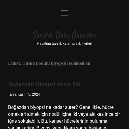
menüyü
Anasayfa
aç
Gizlilik Politikası
Yenilik Dolu Öneriler
Yasal Uyarı
Hayatına tazelik katan pratik fikirler!
Hakkımızda
Etiket:
Tiroid nodülü biyopsisi tehlikeli mi
Boğazdan Biyopsi Acıtır Mı
Tarih: Kasım 5, 2024
Boğazdan biyopsi ne kadar sürer? Genellikle, hücre
örnekleri almak için nodül içine iki veya altı kez ince bir
iğne sokulabilir. Bu, kanser hücrelerinin bulunma
şansını artırır. Biyopsi yapıldıktan sonra hastanın