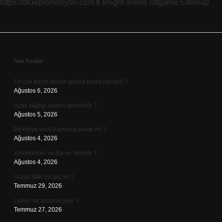
https://bluepromosyon.com.tr
knight online
nttgame
Sitemap
Sidebar
Son Yazılar
En çok tercih edilen güneş kremi hangisi ?
Ağustos 6, 2026
Ayak sağlığı neden önemlidir ?
Ağustos 5, 2026
Belediye evcil hayvana bakar mı ?
Ağustos 4, 2026
Amortisman ve itfa ne demek ?
Ağustos 4, 2026
Yosun bitki mi alg mi ?
Temmuz 29, 2026
Lebriz ne anlama gelir ?
Temmuz 27, 2026