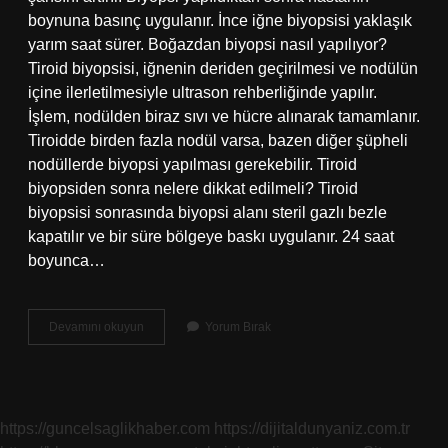
boynuna basınç uygulanır. İnce iğne biyopsisi yaklaşık
yarım saat sürer. Boğazdan biyopsi nasıl yapılıyor?
Tiroid biyopsisi, iğnenin deriden geçirilmesi ve nodülün
içine ilerletilmesiyle ultrason rehberliğinde yapılır.
İşlem, nodülden biraz sıvı ve hücre alınarak tamamlanır.
Tiroidde birden fazla nodül varsa, bazen diğer şüpheli
nodüllerde biyopsi yapılması gerekebilir. Tiroid
biyopsiden sonra nelere dikkat edilmeli? Tiroid
biyopsisi sonrasında biyopsi alanı steril gazlı bezle
kapatılır ve bir süre bölgeye baskı uygulanır. 24 saat
boyunca…
Boğazdan
Devamını okuyun
Yorum Bırak
Biyopsi
Acıtır
Mı
https://guncelsaglikhaber.com
https://dijitaldunyaniz.com.tr