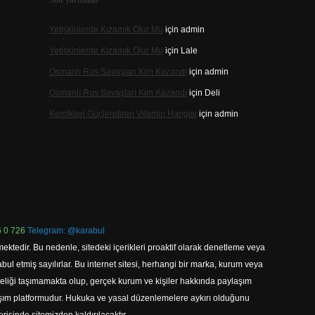
Son yorumlar
Yetişkinlerde Kızamık Olur Mu
için
admin
Yetişkinlerde Kızamık Olur Mu
için
Lale
Osmanlı Rus Savaşları Kim Kazandı
için
admin
Osmanlı Rus Savaşları Kim Kazandı
için
Deli
Kemikleri Güçlendiren Vitamin Hangisi
için
admin
 0 726
Telegram: @karabul
ektedir. Bu nedenle, sitedeki içerikleri proaktif olarak denetleme veya
 etmiş sayılırlar. Bu internet sitesi, herhangi bir marka, kurum veya
niteliği taşımamakta olup, gerçek kurum ve kişiler hakkında paylaşım
laşım platformudur. Hukuka ve yasal düzenlemelere aykırı olduğunu