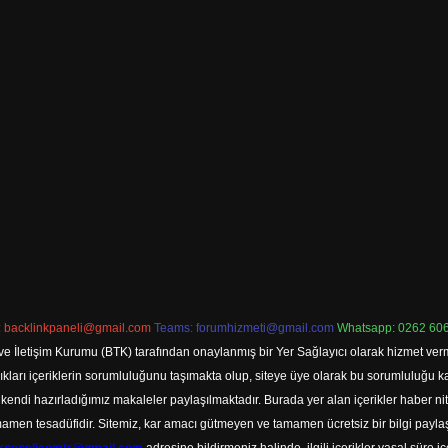
:
backlinkpaneli@gmail.com
Teams:
forumhizmeti@gmail.com
Whatsapp: 0262 606
ve İletişim Kurumu (BTK) tarafından onaylanmış bir Yer Sağlayıcı olarak hizmet verm
rı içeriklerin sorumluluğunu taşımakta olup, siteye üye olarak bu sorumluluğu kabul
a kendi hazırladığımız makaleler paylaşılmaktadır. Burada yer alan içerikler haber 
tamamen tesadüfidir. Sitemiz, kar amacı gütmeyen ve tamamen ücretsiz bir bilgi pay