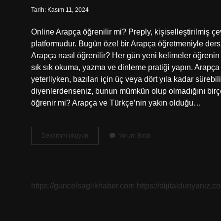
Tarih: Kasım 11, 2024
Online Arapça öğrenilir mi? Preply, kişiselleştirilmiş 
platformudur. Bugün özel bir Arapça öğretmeniyle ders 
Arapça nasıl öğrenilir? Her gün yeni kelimeler öğrenin 
sık sık okuma, yazma ve dinleme pratiği yapın. Arapça kaç
yeterliyken, bazıları için üç veya dört yıla kadar süreb
diyenlerdenseniz, bunun mümkün olup olmadığını birço
öğrenir mi? Arapça ve Türkçe’nin yakın olduğu…
Internetten
Devamını okuyun
Yorum Bırak
Arapça
Öğrenilir
Mi
https://guncelsaglikhaber.com
https://dijitaldunyaniz.co