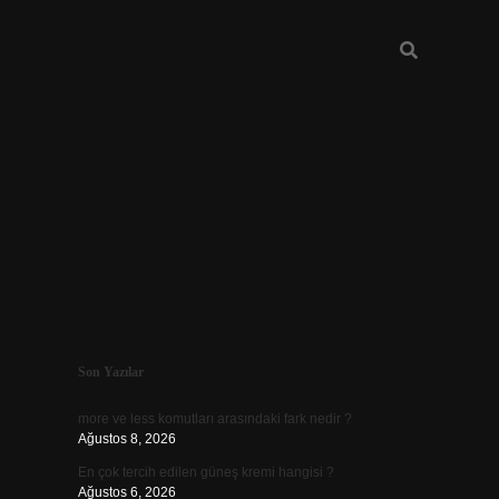
Sidebar
Son Yazılar
vdcasino.on
more ve less komutları arasındaki fark nedir ?
Ağustos 8, 2026
En çok tercih edilen güneş kremi hangisi ?
Ağustos 6, 2026