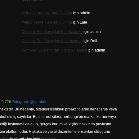
Son yorumlar
Yetişkinlerde Kızamık Olur Mu
için
admin
Yetişkinlerde Kızamık Olur Mu
için
Lale
Osmanlı Rus Savaşları Kim Kazandı
için
admin
Osmanlı Rus Savaşları Kim Kazandı
için
Deli
Kemikleri Güçlendiren Vitamin Hangisi
için
admin
 0 726
Telegram: @karabul
ektedir. Bu nedenle, sitedeki içerikleri proaktif olarak denetleme veya
 etmiş sayılırlar. Bu internet sitesi, herhangi bir marka, kurum veya
niteliği taşımamakta olup, gerçek kurum ve kişiler hakkında paylaşım
laşım platformudur. Hukuka ve yasal düzenlemelere aykırı olduğunu