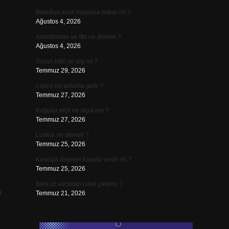
Belediye evcil hayvana bakar mı ?
Ağustos 4, 2026
Amortisman ve itfa ne demek ?
Ağustos 4, 2026
Yosun bitki mi alg mi ?
Temmuz 29, 2026
Lebriz ne anlama gelir ?
Temmuz 27, 2026
Kuğular etçil mi otçul mu ?
Temmuz 27, 2026
Lustral ne demek ?
Temmuz 25, 2026
Kiracıya deprem konutu verilir mi ?
Temmuz 25, 2026
Bant izi vücuttan nasıl çıkarılır ?
p
Temmuz 21, 2026