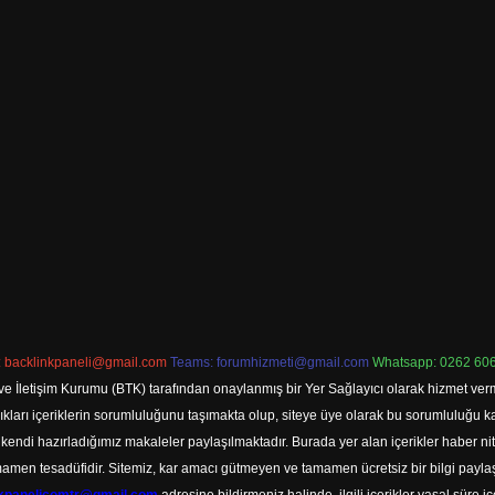
:
backlinkpaneli@gmail.com
Teams:
forumhizmeti@gmail.com
Whatsapp: 0262 606
ve İletişim Kurumu (BTK) tarafından onaylanmış bir Yer Sağlayıcı olarak hizmet verm
rı içeriklerin sorumluluğunu taşımakta olup, siteye üye olarak bu sorumluluğu kabul
a kendi hazırladığımız makaleler paylaşılmaktadır. Burada yer alan içerikler haber 
tamamen tesadüfidir. Sitemiz, kar amacı gütmeyen ve tamamen ücretsiz bir bilgi pay