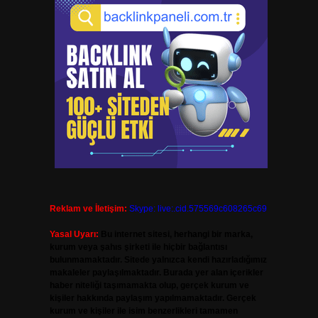
Reklam ve İletişim:
Skype: live:.cid.575569c608265c69
Yasal Uyarı:
Bu internet sitesi, herhangi bir marka,
kurum veya şahıs şirketi ile hiçbir bağlantısı
bulunmamaktadır. Sitede yalnızca kendi hazırladığımız
makaleler paylaşılmaktadır. Burada yer alan içerikler
haber niteliği taşımamakta olup, gerçek kurum ve
kişiler hakkında paylaşım yapılmamaktadır. Gerçek
kurum ve kişiler ile isim benzerlikleri tamamen