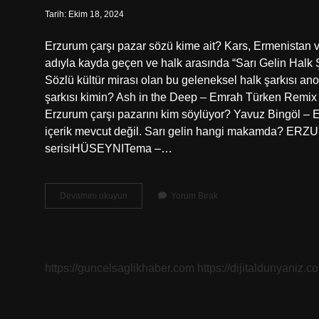
Tarih: Ekim 18, 2024
Erzurum çarşı pazar sözü kime ait? Kars, Ermenistan
adıyla kayda geçen ve halk arasında “Sarı Gelin Halk Şark
Sözlü kültür mirası olan bu geleneksel halk şarkısı ano
şarkısı kimin? Ash in the Deep – Emrah Türken Rem
Erzurum çarşı pazarını kim söylüyor? Yavuz Bingöl – E
içerik mevcut değil. Sarı gelin hangi makamda? 
serisiHÜSEYNITema –…
Erzurum
Devamını okuyun
Yorum Bırak
Çarşı
Pazar
Hangi
Makam
https://guncelsaglikhaber.com
https://dijitaldunyaniz.co