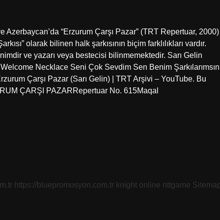
 ve Azerbaycan’da “Erzurum Çarşı Pazar” (TRT Repertuar, 2000)
ısı” olarak bilinen halk şarkısının biçim farklılıkları vardır.
nimdir ve yazarı veya bestecisi bilinmemektedir. Sarı Gelin
ix Welcome Necklace Seni Çok Sevdim Sen Benim Şarkılarımsın
rzurum Çarşı Pazar (Sarı Gelin) | TRT Arşivi – YouTube. Bu
ERZURUM ÇARŞI PAZARRepertuar No. 615Maqal
m.tr
https://bluepromosyon.com.tr
knight online
nttgame
Sitema