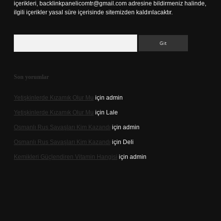
içerikleri,
backlinkpanelicomtr@gmail.com
adresine bildirmeniz halinde,
ilgili içerikler yasal süre içerisinde sitemizden kaldırılacaktır.
Arama
Son yorumlar
Yetişkinlerde Kızamık Olur Mu
için
admin
Yetişkinlerde Kızamık Olur Mu
için
Lale
Osmanlı Rus Savaşları Kim Kazandı
için
admin
Osmanlı Rus Savaşları Kim Kazandı
için
Deli
Kemikleri Güçlendiren Vitamin Hangisi
için
admin