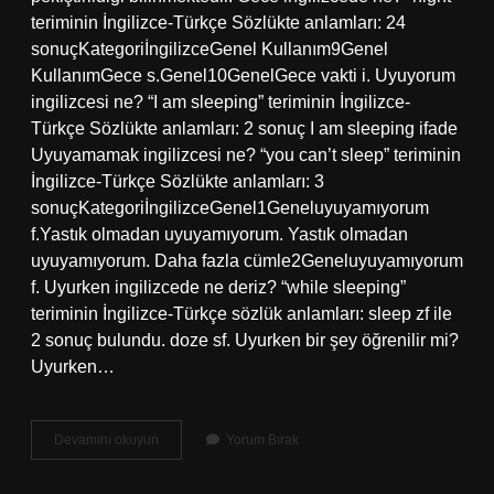
teriminin İngilizce-Türkçe Sözlükte anlamları: 24
sonuçKategoriİngilizceGenel Kullanım9Genel
KullanımGece s.Genel10GenelGece vakti i. Uyuyorum
ingilizcesi ne? “I am sleeping” teriminin İngilizce-
Türkçe Sözlükte anlamları: 2 sonuç I am sleeping ifade
Uyuyamamak ingilizcesi ne? “you can’t sleep” teriminin
İngilizce-Türkçe Sözlükte anlamları: 3
sonuçKategoriİngilizceGenel1Geneluyuyamıyorum
f.Yastık olmadan uyuyamıyorum. Yastık olmadan
uyuyamıyorum. Daha fazla cümle2Geneluyuyamıyorum
f. Uyurken ingilizcede ne deriz? “while sleeping”
teriminin İngilizce-Türkçe sözlük anlamları: sleep zf ile
2 sonuç bulundu. doze sf. Uyurken bir şey öğrenilir mi?
Uyurken…
Uyurken
Devamını okuyun
Yorum Bırak
Ingilizce
Ne