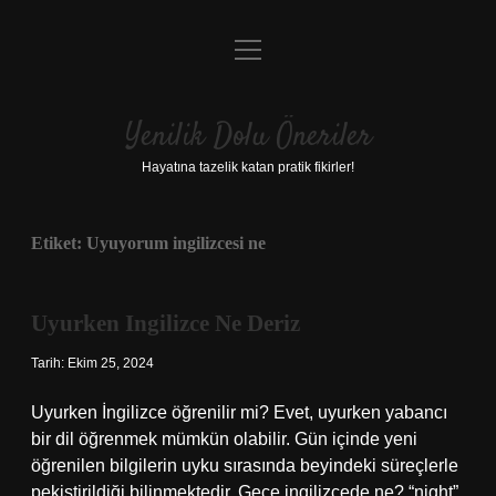
menüyü
Anasayfa
aç
Gizlilik Politikası
Yenilik Dolu Öneriler
Yasal Uyarı
Hayatına tazelik katan pratik fikirler!
Hakkımızda
Etiket:
Uyuyorum ingilizcesi ne
Uyurken Ingilizce Ne Deriz
Tarih: Ekim 25, 2024
Uyurken İngilizce öğrenilir mi? Evet, uyurken yabancı
bir dil öğrenmek mümkün olabilir. Gün içinde yeni
öğrenilen bilgilerin uyku sırasında beyindeki süreçlerle
pekiştirildiği bilinmektedir. Gece ingilizcede ne? “night”