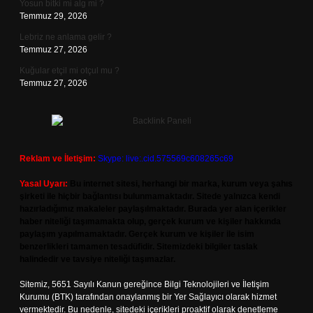
Yosun bitki mi alg mi ?
Temmuz 29, 2026
Lebriz ne anlama gelir ?
Temmuz 27, 2026
Kuğular etçil mi otçul mu ?
Temmuz 27, 2026
Reklam ve İletişim:
Skype: live:.cid.575569c608265c69
Yasal Uyarı:
Bu internet sitesi, herhangi bir marka, kurum veya şahıs
şirketi ile hiçbir bağlantısı bulunmamaktadır. Sitede yalnızca kendi
hazırladığımız makaleler paylaşılmaktadır. Burada yer alan içerikler
haber niteliği taşımamakta olup, gerçek kurum ve kişiler hakkında
paylaşım yapılmamaktadır. Gerçek kurum ve kişiler ile isim
benzerlikleri tamamen tesadüfidir. Sitemizdeki bilgiler taslak
halindedir ve tavsiye niteliği taşımazlar.
Sitemiz, 5651 Sayılı Kanun gereğince Bilgi Teknolojileri ve İletişim
Kurumu (BTK) tarafından onaylanmış bir Yer Sağlayıcı olarak hizmet
vermektedir. Bu nedenle, sitedeki içerikleri proaktif olarak denetleme