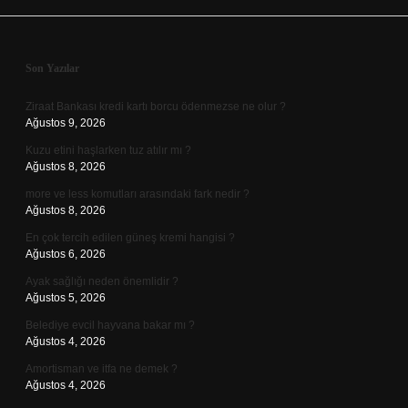
Sidebar
Son Yazılar
Ziraat Bankası kredi kartı borcu ödenmezse ne olur ?
Ağustos 9, 2026
Kuzu etini haşlarken tuz atılır mı ?
Ağustos 8, 2026
more ve less komutları arasındaki fark nedir ?
Ağustos 8, 2026
En çok tercih edilen güneş kremi hangisi ?
Ağustos 6, 2026
Ayak sağlığı neden önemlidir ?
Ağustos 5, 2026
Belediye evcil hayvana bakar mı ?
Ağustos 4, 2026
Amortisman ve itfa ne demek ?
Ağustos 4, 2026