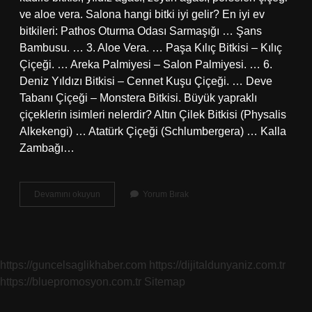
ve aloe vera. Salona hangi bitki iyi gelir? En iyi ev
bitkileri: Pathos Oturma Odası Sarmaşığı … Şans
Bambusu. … 3. Aloe Vera. … Paşa Kılıç Bitkisi – Kılıç
Çiçeği. … Areka Palmiyesi – Salon Palmiyesi. … 6.
Deniz Yıldızı Bitkisi – Cennet Kuşu Çiçeği. … Deve
Tabanı Çiçeği – Monstera Bitkisi. Büyük yapraklı
çiçeklerin isimleri nelerdir? Altın Çilek Bitkisi (Physalis
Alkekengi) … Atatürk Çiçeği (Schlumbergera) … Kalla
Zambağı…
Büyük
Devamını okuyun
Yorum Bırak
Salon
Bitkileri
Nelerdir
https://guncelsaglikhaber.com
https://dijitaldunyaniz.com.tr
https://bluepromosyon.com.tr
Sitemap