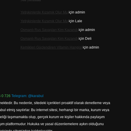
Son yorumlar
Yetişkinlerde Kızamık Olur Mu
için
admin
Yetişkinlerde Kızamık Olur Mu
için
Lale
Osmanlı Rus Savaşları Kim Kazandı
için
admin
Osmanlı Rus Savaşları Kim Kazandı
için
Deli
Kemikleri Güçlendiren Vitamin Hangisi
için
admin
 0 726
Telegram: @karabul
ektedir. Bu nedenle, sitedeki içerikleri proaktif olarak denetleme veya
 etmiş sayılırlar. Bu internet sitesi, herhangi bir marka, kurum veya
niteliği taşımamakta olup, gerçek kurum ve kişiler hakkında paylaşım
laşım platformudur. Hukuka ve yasal düzenlemelere aykırı olduğunu