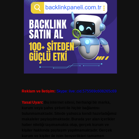
Reklam ve İletişim:
Skype: live:.cid.575569c608265c69
Yasal Uyarı:
Bu internet sitesi, herhangi bir marka,
kurum veya şahıs şirketi ile hiçbir bağlantısı
bulunmamaktadır. Sitede yalnızca kendi hazırladığımız
makaleler paylaşılmaktadır. Burada yer alan içerikler
haber niteliği taşımamakta olup, gerçek kurum ve
kişiler hakkında paylaşım yapılmamaktadır. Gerçek
kurum ve kişiler ile isim benzerlikleri tamamen