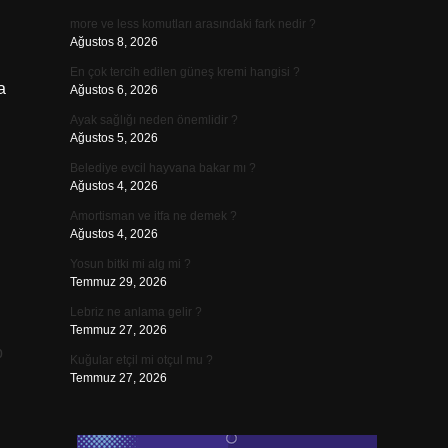
more ve less komutları arasındaki fark nedir ?
Ağustos 8, 2026
En çok tercih edilen güneş kremi hangisi ?
a
Ağustos 6, 2026
Ayak sağlığı neden önemlidir ?
Ağustos 5, 2026
Belediye evcil hayvana bakar mı ?
Ağustos 4, 2026
Amortisman ve itfa ne demek ?
Ağustos 4, 2026
Yosun bitki mi alg mi ?
Temmuz 29, 2026
Lebriz ne anlama gelir ?
Temmuz 27, 2026
p
Kuğular etçil mi otçul mu ?
Temmuz 27, 2026