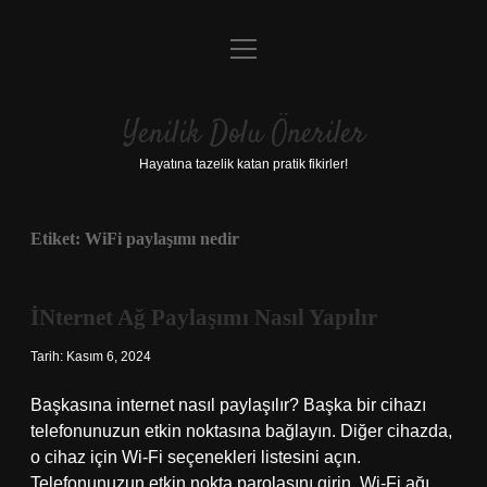
menüyü
Anasayfa
aç
Gizlilik Politikası
Yenilik Dolu Öneriler
Yasal Uyarı
Hayatına tazelik katan pratik fikirler!
Hakkımızda
Etiket:
WiFi paylaşımı nedir
İNternet Ağ Paylaşımı Nasıl Yapılır
Tarih: Kasım 6, 2024
Başkasına internet nasıl paylaşılır? Başka bir cihazı
telefonunuzun etkin noktasına bağlayın. Diğer cihazda,
o cihaz için Wi-Fi seçenekleri listesini açın.
Telefonunuzun etkin nokta parolasını girin. Wi-Fi ağı