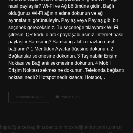
nasıl paylaşılır? Wi-Fi ve Ağ bölümüne gidin. Bağlı
olduğunuz Wi-Fi ağının adına dokunun ve ağ
ayrıntılarını görüntüleyin. Paylaş veya Paylaş gibi bir
seçenek göreceksiniz. Bu seçeneğe tıklayarak Wi-Fi
şifresini QR kodu olarak paylaşabilirsiniz. İnternet nasıl
paylaşılır Samsung? Samsung akıllı cihazları nasıl
bağlarım? 1 Menüden Ayarlar öğesine dokunun. 2
Bağlantılar sekmesine dokunun. 3 Taşınabilir Erişim
Noktası ve Bağlantı sekmesine dokunun. 4 Mobil
Erişim Noktası sekmesine dokunun. Telefonda bağlantı
noktası nedir? Hotspot nedir kısaca; Hotspot,…
İNternet
Devamını okuyun
Yorum Bırak
Ağ
Paylaşımı
Nasıl
Yapılır
https://guncelsaglikhaber.com
https://dijitaldunyaniz.com.tr