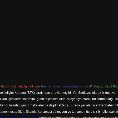
:
backlinkpaneli@gmail.com
Teams:
forumhizmeti@gmail.com
Whatsapp: 0262 606
ve İletişim Kurumu (BTK) tarafından onaylanmış bir Yer Sağlayıcı olarak hizmet verm
rı içeriklerin sorumluluğunu taşımakta olup, siteye üye olarak bu sorumluluğu kabul
a kendi hazırladığımız makaleler paylaşılmaktadır. Burada yer alan içerikler haber 
tamamen tesadüfidir. Sitemiz, kar amacı gütmeyen ve tamamen ücretsiz bir bilgi pay