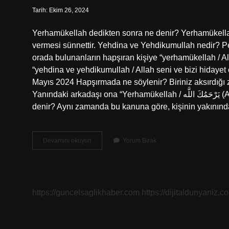
Tarih: Ekim 26, 2024
Yerhamükellah dedikten sonra ne denir? Yerhamükella
vermesi sünnettir. Yehdina ve Yehdikumullah nedir? 
orada bulunanların hapşıran kişiye “yerhamükellah / A
“yehdina ve yehdikumullah / Allah seni ve bizi hidayet
Mayıs 2024 Hapşırmada ne söylenir? Biriniz aksırdığı zaman, “Elhamdülillah /  لِلَّهِ
Yanındaki arkadaşı ona “Yerhamükellah / يَرْحَمُكَ اللَّه (Allah sana merhamet etsin)” desin. Çok yaşa diyen birine ne
denir? Aynı zamanda bu kanuna göre, kişinin yakınınd
Yehdina
Devamını okuyun
Yorum Bırak
Ve
Yehdikumullah
Diyene
Ne
Denir
https://guncelsaglikhaber.com
https://dijitaldunyaniz.co