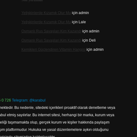
Son yorumlar
Yetişkinlerde Kızamık Olur Mu
için
admin
Yetişkinlerde Kızamık Olur Mu
için
Lale
Osmanlı Rus Savaşları Kim Kazandı
için
admin
Osmanlı Rus Savaşları Kim Kazandı
için
Deli
Kemikleri Güçlendiren Vitamin Hangisi
için
admin
 0 726
Telegram: @karabul
ektedir. Bu nedenle, sitedeki içerikleri proaktif olarak denetleme veya
 etmiş sayılırlar. Bu internet sitesi, herhangi bir marka, kurum veya
niteliği taşımamakta olup, gerçek kurum ve kişiler hakkında paylaşım
laşım platformudur. Hukuka ve yasal düzenlemelere aykırı olduğunu