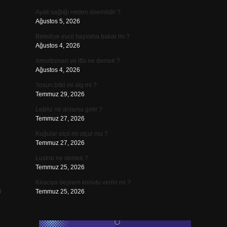
Ayak sağlığı neden önemlidir ?
Ağustos 5, 2026
Belediye evcil hayvana bakar mı ?
Ağustos 4, 2026
Amortisman ve itfa ne demek ?
Ağustos 4, 2026
Yosun bitki mi alg mi ?
Temmuz 29, 2026
Lebriz ne anlama gelir ?
Temmuz 27, 2026
Kuğular etçil mi otçul mu ?
Temmuz 27, 2026
Lustral ne demek ?
Temmuz 25, 2026
Kiracıya deprem konutu verilir mi ?
p
Temmuz 25, 2026