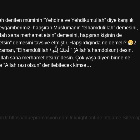
h denilen müminin “Yehdina ve Yehdikumullah” diye karşılık
Peygamberimiz, hapşıran Müslümanın “elhamdülillah” demesini,
llah sana merhamet etsin” demesini, hapşıran kişinin de
 etsin” demesini tavsiye etmiştir. Hapşırdığında ne demeli?
2
الْحَمْدُ” (Allah’a hamdolsun) desin.
a “Allah razı olsun” denilebilecek kimse…
m.tr
https://bluepromosyon.com.tr
knight online
nttgame
Sitema