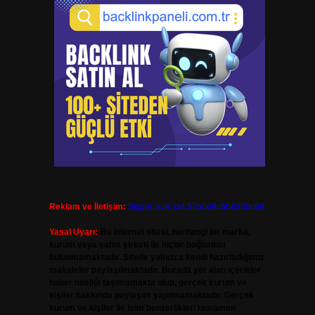
Reklam ve İletişim:
Skype: live:.cid.575569c608265c69
Yasal Uyarı:
Bu internet sitesi, herhangi bir marka,
kurum veya şahıs şirketi ile hiçbir bağlantısı
bulunmamaktadır. Sitede yalnızca kendi hazırladığımız
makaleler paylaşılmaktadır. Burada yer alan içerikler
haber niteliği taşımamakta olup, gerçek kurum ve
kişiler hakkında paylaşım yapılmamaktadır. Gerçek
kurum ve kişiler ile isim benzerlikleri tamamen