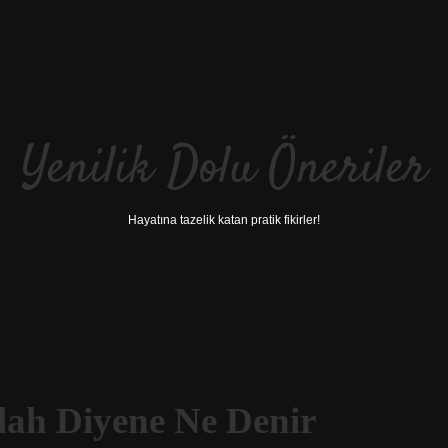
Yenilik Dolu Öneriler
Hayatına tazelik katan pratik fikirler!
lah Diyene Ne Denir