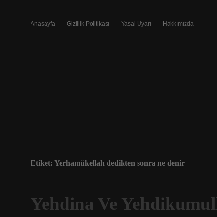
Anasayfa
Gizlilik Politikası
Yasal Uyarı
Hakkımızda
Etiket:
Yerhamükellah dedikten sonra ne denir
Yehdina Ve Yehdikumul