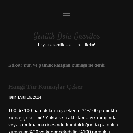
menüyü
Anasayfa
aç
Gizlilik Politikası
Yenilik Dolu Öneriler
Yasal Uyarı
Hayatına tazelik katan pratik fikirler!
Hakkımızda
Etiket:
Yün ve pamuk karışımı kumaşa ne denir
Hangi Tür Kumaşlar Çeker
Tarih: Eylül 19, 2024
100 de 100 pamuk kumaş çeker mi? %100 pamuklu
kumaş çeker mi? Yüksek sıcaklıklarda yıkandığında
veya kurutma makinesinde kurutulduğunda pamuklu
kumaşlar %20’ye kadar çekebilir. %100 pamuklu