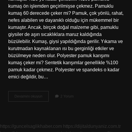
kumaş ön işlemden geçirilmişse çekmez. Pamuklu
kumaş 60 derecede çeker mi? Pamuk, çok yönlü, rahat,
nefes alabilen ve dayanıklı olduğu için mükemmel bir
kumaştır. Ancak, birçok doğal malzeme gibi, pamuklu
giysiler de aşırı sıcaklıklara maruz kaldığında
büzülebilir. Kumaş, giysi yapıldığında gerilir. Yıkama ve
kurutmadan kaynaklanan ısı bu gerginliği etkiler ve
büzülmeye neden olur. Polyester pamuk karışımı
kumaş çeker mi? Sentetik karışımlar genellikle %100
pamuk kadar çekmez. Polyester ve spandeks o kadar
emici değildir, bu…
Hangi
Devamını okuyun
2 Yorum
Tür
Kumaşlar
Çeker
https://guncelsaglikhaber.com
https://dijitaldunyaniz.com.tr