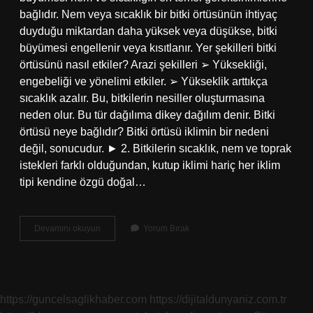
bağlıdır. Nem veya sıcaklık bir bitki örtüsünün ihtiyaç
duyduğu miktardan daha yüksek veya düşükse, bitki
büyümesi engellenir veya kısıtlanır. Yer şekilleri bitki
örtüsünü nasıl etkiler? Arazi şekilleri ➢ Yüksekliği,
engebeliği ve yönelimi etkiler. ➢ Yükseklik arttıkça
sıcaklık azalır. Bu, bitkilerin nesiller oluşturmasına
neden olur. Bu tür dağılıma dikey dağılım denir. Bitki
örtüsü neye bağlıdır? Bitki örtüsü iklimin bir nedeni
değil, sonucudur. ► 2. Bitkilerin sıcaklık, nem ve toprak
istekleri farklı olduğundan, kutup iklimi hariç her iklim
tipi kendine özgü doğal…
Hangi
Devamını okuyun
Yorum Bırak
Ozellige
Sahip
Olan
Yerlerde
Bitki
https://guncelsaglikhaber.com
https://dijitaldunyaniz.com.tr
Örtüsünün