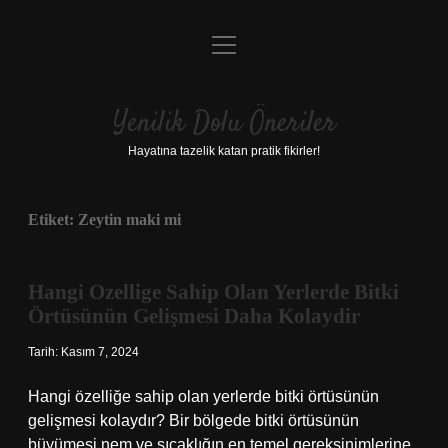
menüyü
Anasayfa
aç
Gizlilik Politikası
Yenilik Dolu Öneriler
Yasal Uyarı
Hayatına tazelik katan pratik fikirler!
Hakkımızda
Etiket:
Zeytin maki mi
Hangi Ozellige Sahip Olan Yerlerde Bitki
Örtüsünün Gelişmesi Daha Kolaydir
Tarih: Kasım 7, 2024
Hangi özelliğe sahip olan yerlerde bitki örtüsünün
gelişmesi kolaydır? Bir bölgede bitki örtüsünün
büyümesi nem ve sıcaklığın en temel gereksinimlerine