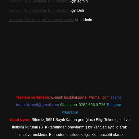
Osmanlı Rus Savaşları Kim Kazandı
için
admin
Osmanlı Rus Savaşları Kim Kazandı
için
Deli
Kemikleri Güçlendiren Vitamin Hangisi
için
admin
vdcasino.online
Reklam ve İletişim:
E-mail:
backlinkpaneli@gmail.com
Teams:
forumhizmeti@gmail.com
Whatsapp: 0262 606 0 726
Telegram:
@karabul
Yasal Uyarı:
Sitemiz, 5651 Sayılı Kanun gereğince Bilgi Teknolojileri ve
İletişim Kurumu (BTK) tarafından onaylanmış bir Yer Sağlayıcı olarak
hizmet vermektedir. Bu nedenle, sitedeki içerikleri proaktif olarak