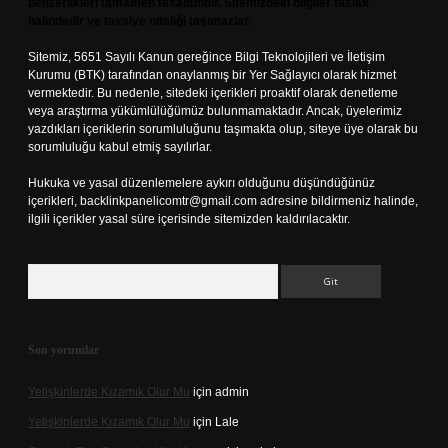
benzerlikleri tamamen tesadüfidir. Sitemizdeki bilgiler taslak
halindedir ve tavsiye niteliği taşımazlar.
Sitemiz, 5651 Sayılı Kanun gereğince Bilgi Teknolojileri ve İletişim
Kurumu (BTK) tarafından onaylanmış bir Yer Sağlayıcı olarak hizmet
vermektedir. Bu nedenle, sitedeki içerikleri proaktif olarak denetleme
veya araştırma yükümlülüğümüz bulunmamaktadır. Ancak, üyelerimiz
yazdıkları içeriklerin sorumluluğunu taşımakta olup, siteye üye olarak bu
sorumluluğu kabul etmiş sayılırlar.
Hukuka ve yasal düzenlemelere aykırı olduğunu düşündüğünüz
içerikleri,
backlinkpanelicomtr@gmail.com
adresine bildirmeniz halinde,
ilgili içerikler yasal süre içerisinde sitemizden kaldırılacaktır.
Arama
Son yorumlar
Yetişkinlerde Kızamık Olur Mu
için
admin
Yetişkinlerde Kızamık Olur Mu
için
Lale