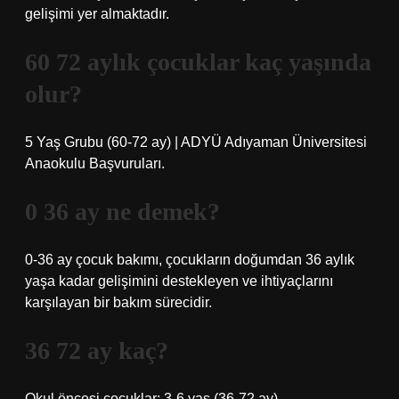
gelişimi yer almaktadır.
60 72 aylık çocuklar kaç yaşında
olur?
5 Yaş Grubu (60-72 ay) | ADYÜ Adıyaman Üniversitesi
Anaokulu Başvuruları.
0 36 ay ne demek?
0-36 ay çocuk bakımı, çocukların doğumdan 36 aylık
yaşa kadar gelişimini destekleyen ve ihtiyaçlarını
karşılayan bir bakım sürecidir.
36 72 ay kaç?
Okul öncesi çocuklar: 3-6 yaş (36-72 ay)