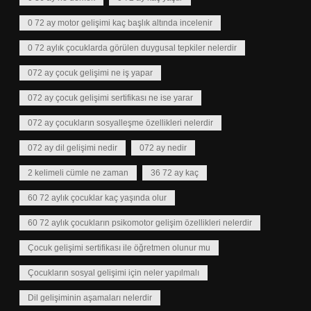
0 72 ay motor gelişimi kaç başlık altında incelenir
0 72 aylık çocuklarda görülen duygusal tepkiler nelerdir
072 ay çocuk gelişimi ne iş yapar
072 ay çocuk gelişimi sertifikası ne ise yarar
072 ay çocukların sosyalleşme özellikleri nelerdir
072 ay dil gelişimi nedir
072 ay nedir
2 kelimeli cümle ne zaman
36 72 ay kaç
60 72 aylık çocuklar kaç yaşında olur
60 72 aylık çocukların psikomotor gelişim özellikleri nelerdir
Çocuk gelişimi sertifikası ile öğretmen olunur mu
Çocukların sosyal gelişimi için neler yapılmalı
Dil gelişiminin aşamaları nelerdir