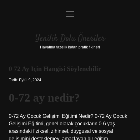
menüyü
Anasayfa
aç
Gizlilik Politikası
Yenilik Dolu Öneriler
Yasal Uyarı
Hayatına tazelik katan pratik fikirler!
Hakkımızda
0 72 Ay Için Hangisi Söylenebilir
Tarih: Eylül 9, 2024
0-72 ay nedir?
0-72 Ay Çocuk Gelişimi Eğitimi Nedir? 0-72 Ay Çocuk
Gelişimi Eğitimi, genel olarak çocukların 0-6 yaş
arasındaki fiziksel, zihinsel, duygusal ve sosyal
gelişimini desteklemeyi amaçlayan bir eğitim