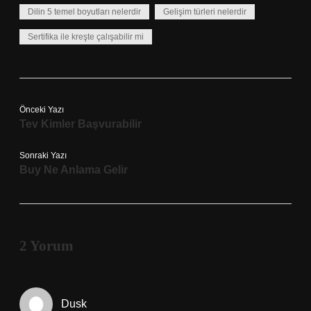
Dilin 5 temel boyutları nelerdir
Gelişim türleri nelerdir
Sertifika ile kreşte çalışabilir mi
Önceki Yazı
Tev Kimler Başvurabilir
Sonraki Yazı
Buy Ne Anlama Gelir
2 Yorum
Dusk