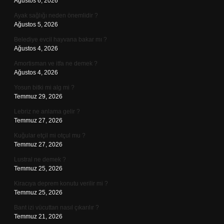
Ağustos 6, 2026
Ayak sağlığı neden önemlidir ?
Ağustos 5, 2026
Belediye evcil hayvana bakar mı ?
Ağustos 4, 2026
Amortisman ve itfa ne demek ?
Ağustos 4, 2026
Yosun bitki mi alg mi ?
Temmuz 29, 2026
Lebriz ne anlama gelir ?
Temmuz 27, 2026
Kuğular etçil mi otçul mu ?
Temmuz 27, 2026
Lustral ne demek ?
Temmuz 25, 2026
Kiracıya deprem konutu verilir mi ?
Temmuz 25, 2026
Bant izi vücuttan nasıl çıkarılır ?
Temmuz 21, 2026