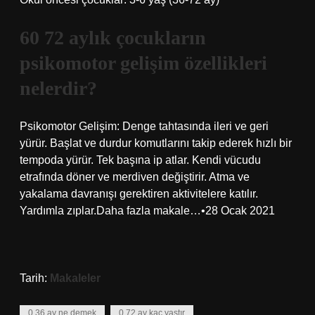
60 72 aylık çocukların
psikomotor gelişim özellikleri
nelerdir?
Psikomotor Gelişim: Denge tahtasında ileri ve geri
yürür. Başlat ve durdur komutlarını takip ederek hızlı bir
tempoda yürür. Tek başına ip atlar. Kendi vücudu
etrafında döner ve merdiven değiştirir. Atma ve
yakalama davranışı gerektiren aktivitelere katılır.
Yardımla zıplar.Daha fazla makale…•28 Ocak 2021
Tarih:
Makaleler
0 36 ay ne demek
0 72 ay kaç yaştır