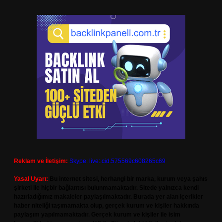
Reklam ve İletişim:
Skype: live:.cid.575569c608265c69
Yasal Uyarı:
Bu internet sitesi, herhangi bir marka, kurum veya şahıs
şirketi ile hiçbir bağlantısı bulunmamaktadır. Sitede yalnızca kendi
hazırladığımız makaleler paylaşılmaktadır. Burada yer alan içerikler
haber niteliği taşımamakta olup, gerçek kurum ve kişiler hakkında
paylaşım yapılmamaktadır. Gerçek kurum ve kişiler ile isim