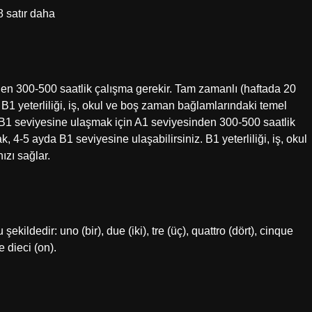
8 satır daha
en 300-500 saatlik çalışma gerekir. Tam zamanlı (haftada 20
 B1 yeterliliği, iş, okul ve boş zaman bağlamlarındaki temel
 B1 seviyesine ulaşmak için A1 seviyesinden 300-500 saatlik
, 4-5 ayda B1 seviyesine ulaşabilirsiniz. B1 yeterliliği, iş, okul
ızı sağlar.
ekildedir: uno (bir), due (iki), tre (üç), quattro (dört), cinque
e dieci (on).