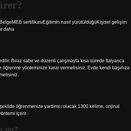
ürer?
lgeMEB sertifikasıEğitimin nasıl yürütüldüğüKişisel gelişim
ır daha
dilir. Biraz sabır ve düzenli çalışmayla kısa sürede İtalyanca
 öğrenme yönteminize karar vermelisiniz. Evde kendi başınıza
elisiniz.
 şekilde öğrenmenize yardımcı olacak 1300 kelime, orijinal
öntemi içerir.
a mı?