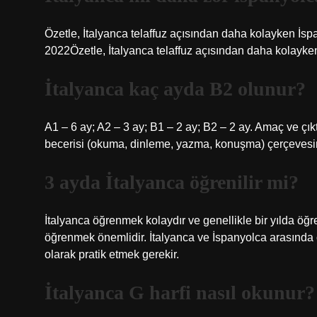
Özetle, İtalyanca telaffuz açısından daha kolayken İspa
2022Özetle, İtalyanca telaffuz açısından daha kolayken 
İtalyanca kaç ayda B2 olunur?
A1 – 6 ay; A2 – 3 ay; B1 – 2 ay; B2 – 2 ay. Amaç ve çık
becerisi (okuma, dinleme, yazma, konuşma) çerçevesin
3 ayda İtalyanca öğrenilir mi?
İtalyanca öğrenmek kolaydır ve genellikle bir yılda öğren
öğrenmek önemlidir. İtalyanca ve İspanyolca arasında ort
olarak pratik etmek gerekir.
İtalyanca G harfi nasıl okunur?