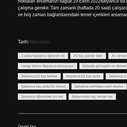
noktaları anlamanızı sağlar.19 Ekim 2022İtalyanca’da
çalışma gerekir. Tam zamanlı (haftada 20 saat) çalışarak
ve boş zaman bağlamlarındaki temel içerikleri anlaman
Tarih:
Makaleler
3 ayda İtalyanca öğrenilir mi
A1 kaç günde biter
A1 seviye
Hangi ülkeler İtalyanca konuşuyor
İtalyada günaydın ne demek
İtalyanca A2 kaç kelime
İtalyanca B1 kaç ayda
İtalyanca G
İtalyanca kaç ayda B2 olunur
İtalyanca merhaba nasıl okunur
İtalyanca öğrenmek zor mu
İtalyancada kaç seviye var
Önceki Yazı