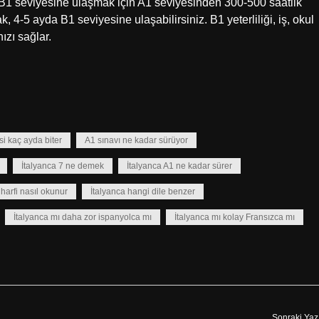
 B1 seviyesine ulaşmak için A1 seviyesinden 300-500 saatlik
, 4-5 ayda B1 seviyesine ulaşabilirsiniz. B1 yeterliliği, iş, okul
ızı sağlar.
si kaç ayda biter
A1 sınavı ne kadar sürüyor
İtalyanca 7 ne demek
İtalyanca A1 ne kadar sürer
 harfi nasıl okunur
İtalyanca hangi dile benzer
İtalyanca mı daha zor ispanyolca mı
İtalyanca mı kolay Fransızca mı
Sonraki Yaz