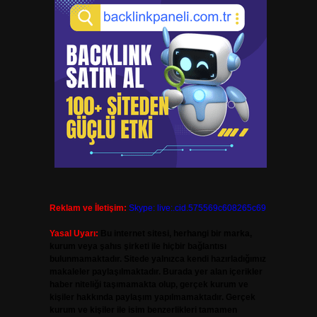
Reklam ve İletişim:
Skype: live:.cid.575569c608265c69
Yasal Uyarı:
Bu internet sitesi, herhangi bir marka,
kurum veya şahıs şirketi ile hiçbir bağlantısı
bulunmamaktadır. Sitede yalnızca kendi hazırladığımız
makaleler paylaşılmaktadır. Burada yer alan içerikler
haber niteliği taşımamakta olup, gerçek kurum ve
kişiler hakkında paylaşım yapılmamaktadır. Gerçek
kurum ve kişiler ile isim benzerlikleri tamamen