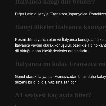
İtalyanca hangi dile benzer?
Diğer Latin dilleriyle (Fransızca, İspanyolca, Portekiz
Hangi ülkeler İtalyanca konuşu
Resmi dili İtalyanca olan ve İtalyanca konuşulan ülkeler;
İtalyanca yaygın olarak konuşulur, özellikle Ticino ka
dil olduğu daha küçük devletler arasındadır.
İtalyanca mı kolay Fransızca m
Genel olarak İtalyanca, Fransızcadan biraz daha kolay 
düzenli bir dilbilgisi yapısına sahiptir.
A1 seviyesi kaç ayda biter?