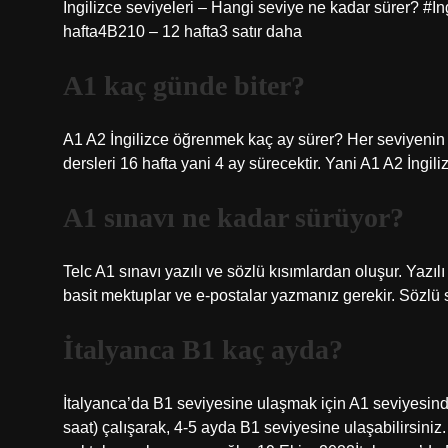
İngilizce seviyeleri – Hangi seviye ne kadar sürer? #
hafta4B210 – 12 hafta3 satır daha
A1 kaç günde biter?
A1 A2 İngilizce öğrenmek kaç ay sürer? Her seviyenin
dersleri 16 hafta yani 4 ay sürecektir. Yani A1 A2 İngil
A1 sınavı ne kadar sürüyor?
Telc A1 sınavı yazılı ve sözlü kısımlardan oluşur. Yazıl
basit mektuplar ve e-postalar yazmanız gerekir. Sözlü sı
İtalyanca B1 kaç ayda?
İtalyanca’da B1 seviyesine ulaşmak için A1 seviyesind
saat) çalışarak, 4-5 ayda B1 seviyesine ulaşabilirsiniz.