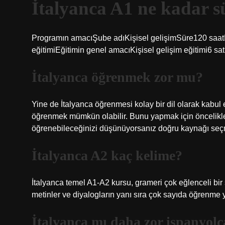
İtalyanca A1 ne kadar s
Programın amacıŞube adıKişisel gelişimSüre120 saatBe
eğitimiEğitimin genel amacıKişisel gelişim eğitimi6 sat
İtalyanca öğrenmek zor mu?
Yine de İtalyanca öğrenmesi kolay bir dil olarak kabul e
öğrenmek mümkün olabilir. Bunu yapmak için öncelikle
öğrenebileceğinizi düşünüyorsanız doğru kaynağı seçm
İtalyanca A2 kaç kelime?
İtalyanca temel A1-A2 kursu, grameri çok eğlenceli bir
metinler ve diyalogların yanı sıra çok sayıda öğrenme y
İtalyanca mı daha zor ispanyolc