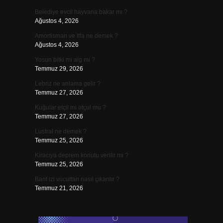
Belediye evcil hayvana bakar mı ?
Ağustos 4, 2026
Amortisman ve itfa ne demek ?
Ağustos 4, 2026
Yosun bitki mi alg mi ?
Temmuz 29, 2026
Lebriz ne anlama gelir ?
Temmuz 27, 2026
Kuğular etçil mi otçul mu ?
Temmuz 27, 2026
Lustral ne demek ?
Temmuz 25, 2026
Kiracıya deprem konutu verilir mi ?
Temmuz 25, 2026
Bant izi vücuttan nasıl çıkarılır ?
Temmuz 21, 2026