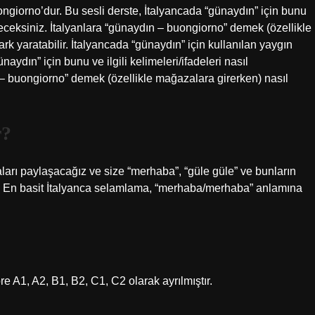
ngiorno’dur. Bu sesli derste, İtalyancada “günaydın” için bunu
eneceksiniz. İtalyanlara “günaydın – buongiorno” demek (özellikle
rk yaratabilir. İtalyancada “günaydın” için kullanılan yaygın
aydın” için bunu ve ilgili kelimeleri/ifadeleri nasıl
 – buongiorno” demek (özellikle mağazalara girerken) nasıl
r?
aları paylaşacağız ve size “merhaba”, “güle güle” ve bunların
iz. En basit İtalyanca selamlama, “merhaba/merhaba” anlamına
e A1, A2, B1, B2, C1, C2 olarak ayrılmıştır.