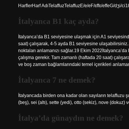
HarflerHarf AdıTelaffuzTelaffuzE/e/eF/ɛffɛ/effeG/dʒi/ci1
İtalyanca B1 kaç ayda?
İtalyanca’da B1 seviyesine ulaşmak için A1 seviyesind
saat) çalışarak, 4-5 ayda B1 seviyesine ulaşabilirsiniz.
noktaları anlamanızı sağlar.19 Ekim 2022İtalyanca’da
çalışma gerekir. Tam zamanlı (haftada 20 saat) çalışarak
ve boş zaman bağlamlarındaki temel içerikleri anlaman
İtalyanca 7 ne demek?
İtalyancada birden ona kadar olan sayıların telaffuzu şu ş
(beş), sei (altı), sette (yedi), otto (sekiz), nove (dokuz) v
İtalya’da günaydın ne demek?