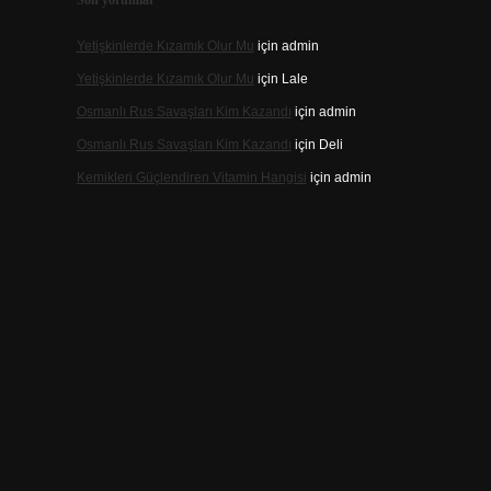
Son yorumlar
Yetişkinlerde Kızamık Olur Mu
için
admin
Yetişkinlerde Kızamık Olur Mu
için
Lale
Osmanlı Rus Savaşları Kim Kazandı
için
admin
Osmanlı Rus Savaşları Kim Kazandı
için
Deli
Kemikleri Güçlendiren Vitamin Hangisi
için
admin