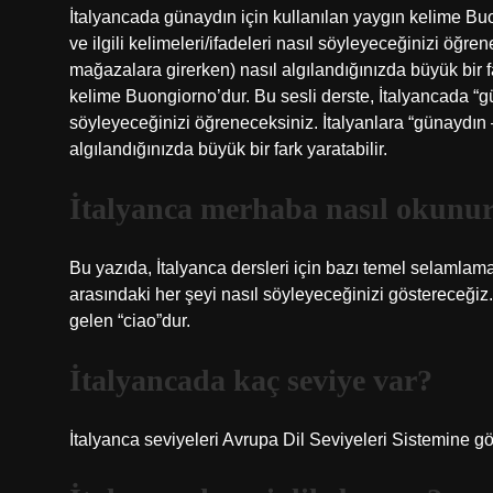
İtalyancada günaydın için kullanılan yaygın kelime Buo
ve ilgili kelimeleri/ifadeleri nasıl söyleyeceğinizi öğr
mağazalara girerken) nasıl algılandığınızda büyük bir fa
kelime Buongiorno’dur. Bu sesli derste, İtalyancada “gün
söyleyeceğinizi öğreneceksiniz. İtalyanlara “günaydın
algılandığınızda büyük bir fark yaratabilir.
İtalyanca merhaba nasıl okunu
Bu yazıda, İtalyanca dersleri için bazı temel selamlam
arasındaki her şeyi nasıl söyleyeceğinizi göstereceğ
gelen “ciao”dur.
İtalyancada kaç seviye var?
İtalyanca seviyeleri Avrupa Dil Seviyeleri Sistemine gör