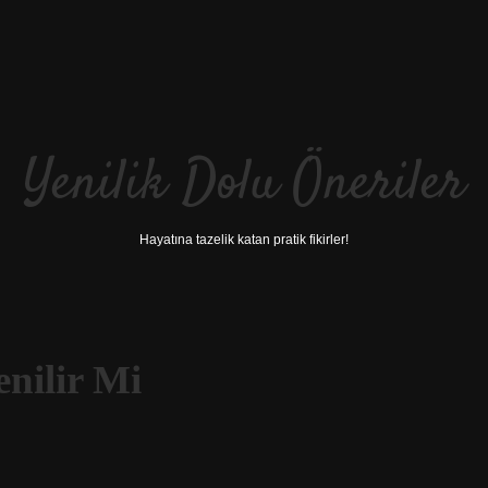
Yenilik Dolu Öneriler
Hayatına tazelik katan pratik fikirler!
enilir Mi