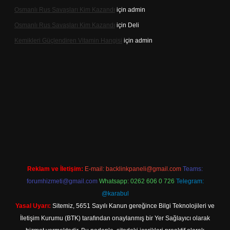
Osmanlı Rus Savaşları Kim Kazandı
için
admin
Osmanlı Rus Savaşları Kim Kazandı
için
Deli
Kemikleri Güçlendiren Vitamin Hangisi
için
admin
ine
Reklam ve İletişim:
E-mail:
backlinkpaneli@gmail.com
Teams:
forumhizmeti@gmail.com
Whatsapp: 0262 606 0 726
Telegram:
@karabul
Yasal Uyarı:
Sitemiz, 5651 Sayılı Kanun gereğince Bilgi Teknolojileri ve
İletişim Kurumu (BTK) tarafından onaylanmış bir Yer Sağlayıcı olarak