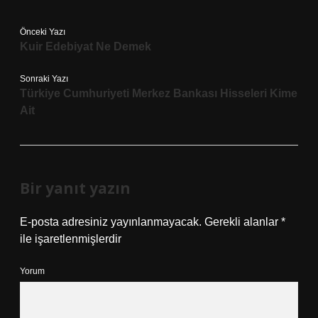
Önceki Yazı
Kuir Edebiyat Ne Demek
Sonraki Yazı
Türkiye Cumhuriyeti Merkez Bankası Hisseleri Kime
Ait
Bir yanıt yazın
E-posta adresiniz yayınlanmayacak.
Gerekli alanlar
*
ile işaretlenmişlerdir
Yorum