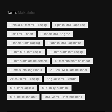
Tarih:
Makaleler
1 plaka 18 mm MDF kaç kg
1 plaka MDF kaça kaç
1 sınıf MDF nedir
1 Tabak MDF Kaç m2
1 Tabak Sunta Kaç Kg
1 tabaka MDF kaç metre
18 mm MDF lam kaç TL
18 mm sunta lam kaç kg
18 mm suntalam ne demek
18 mm suntalam ne kadar
18mm sunta kaç kilodur
210 280 MDF lam ne kadar
210x280 MDF kaç kg
Kaç kalite MDF vardır
MDF kapı kaç kilo
MDF mi iyi sunta mı
MDF ne ile kaplanır
MDF ve MDF lam farkı nedir