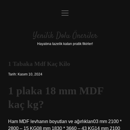
menüyü
Anasayfa
aç
Gizlilik Politikası
Yenilik Dolu Öneriler
Yasal Uyarı
Hayatına tazelik katan pratik fikirler!
Hakkımızda
1 Tabaka Mdf Kaç Kilo
Tarih: Kasım 10, 2024
1 plaka 18 mm MDF
kaç kg?
Ham MDF levhanın boyutları ve ağırlıkları03 mm 2100 *
2800 – 15 KG08 mm 1830 * 3660 – 43 KG14 mm 2100