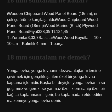
18 mm suntalam ne kadar?
iWooden Chipboard Wood Panel Board (18mm), en
çok şu ürünle karşılaştırıldı:iWood Chipboard Wood
Panel Board (18mm)iWood Marine (Birch) Plywood
Panel BoardFiyat338,05 TL134,45
TLYorumlar3,03,7SatıcılarWoodWood Boyutlar – 10 x
10 cm – Kalınlık 4 mm – 1 parça
18 mm suntalam ne demek?
Yonga levha, yonga levhanın dezavantajlarını tersine
çevirmek için gerçekleştirilen özel bir yonga levha
kaplama işlemidir. Başka bir deyişle, yonga levhanın su
geçirmez ve gerekirse yanmaz özelliklere sahip özel bir
kağıtla kaplanmasını içerir; bu kaplamadan elde edilen
malzemeye yonga levha denir.