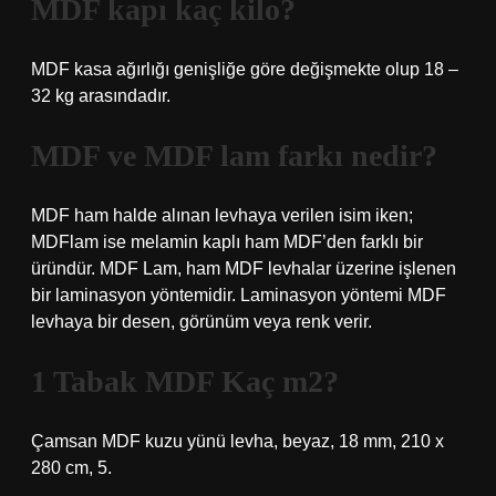
MDF kapı kaç kilo?
MDF kasa ağırlığı genişliğe göre değişmekte olup 18 –
32 kg arasındadır.
MDF ve MDF lam farkı nedir?
MDF ham halde alınan levhaya verilen isim iken;
MDFlam ise melamin kaplı ham MDF’den farklı bir
üründür. MDF Lam, ham MDF levhalar üzerine işlenen
bir laminasyon yöntemidir. Laminasyon yöntemi MDF
levhaya bir desen, görünüm veya renk verir.
1 Tabak MDF Kaç m2?
Çamsan MDF kuzu yünü levha, beyaz, 18 mm, 210 x
280 cm, 5.