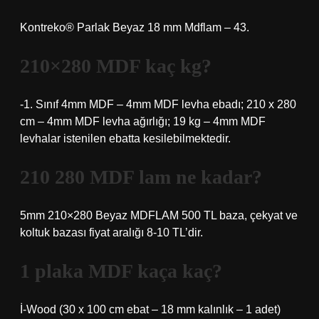
Kontreko® Parlak Beyaz 18 mm Mdflam – 43.
210×280 MDF kaç kg?
-1. Sınıf 4mm MDF – 4mm MDF levha ebadı; 210 x 280
cm – 4mm MDF levha ağırlığı; 19 kg – 4mm MDF
levhalar istenilen ebatta kesilebilmektedir.
210 280 MDF lam ne kadar?
5mm 210×280 Beyaz MDFLAM 500 TL baza, çekyat ve
koltuk bazası fiyat aralığı 8-10 TL’dir.
1 plaka MDF kaça kaç?
İ-Wood (30 x 100 cm ebat – 18 mm kalınlık – 1 adet)