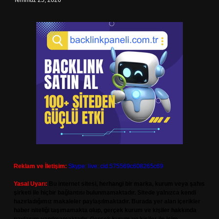
Temmuz 25, 2026
Reklam ve İletişim:
Skype: live:.cid.575569c608265c69
Yasal Uyarı:
Bu internet sitesi, herhangi bir marka, kurum veya şahıs
şirketi ile hiçbir bağlantısı bulunmamaktadır. Sitede yalnızca kendi
hazırladığımız makaleler paylaşılmaktadır. Burada yer alan içerikler
haber niteliği taşımamakta olup, gerçek kurum ve kişiler hakkında