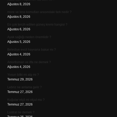
Ağustos 8, 2026
more ve less komutları arasındaki fark nedir ?
Ağustos 8, 2026
En çok tercih edilen güneş kremi hangisi ?
Ağustos 6, 2026
Ayak sağlığı neden önemlidir ?
Ağustos 5, 2026
Belediye evcil hayvana bakar mı ?
Ağustos 4, 2026
Amortisman ve itfa ne demek ?
Ağustos 4, 2026
Yosun bitki mi alg mi ?
Temmuz 29, 2026
Lebriz ne anlama gelir ?
Temmuz 27, 2026
Kuğular etçil mi otçul mu ?
Temmuz 27, 2026
Lustral ne demek ?