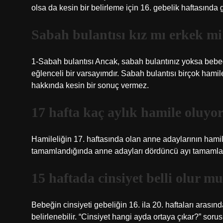
olsa da kesin bir belirleme için 16. gebelik haftasında
Sabah bulantısı kız mı erkek mi
1-Sabah bulantısı Ancak, sabah bulantınız yoksa bebeği
eğlenceli bir varsayımdır. Sabah bulantısı birçok hamil
hakkında kesin bir sonuç vermez.
17 hafta kaç aylık hamile oluyo
Hamileliğin 17. haftasında olan anne adaylarının hamil
tamamlandığında anne adayları dördüncü ayı tamamlamı
15 haftada cinsiyet belli olur m
Bebeğin cinsiyeti gebeliğin 16. ila 20. haftaları arasın
belirlenebilir. “Cinsiyet hangi ayda ortaya çıkar?” sorusu