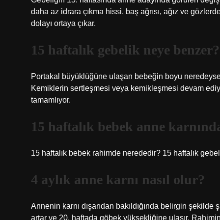
daha az idrara çıkma hissi, baş ağrısı, ağız ve gözlerde 
dolayı ortaya çıkar.
15 haftalık gebelik neye benzer?
Portakal büyüklüğüne ulaşan bebeğin boyu neredeyse 1
Kemiklerin sertleşmesi veya kemikleşmesi devam ediyo
tamamlıyor.
15 haftalık bebek anne karnınd
15 haftalık bebek rahimde nerededir? 15 haftalık gebel
4 aylık anne karnı nasıl olur?
Annenin karnı dışarıdan bakıldığında belirgin şekilde ş
artar ve 20. haftada göbek yüksekliğine ulaşır. Rahim