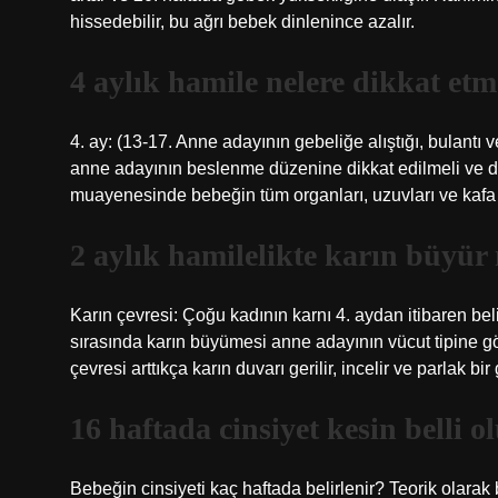
hissedebilir, bu ağrı bebek dinlenince azalır.
4 aylık hamile nelere dikkat etm
4. ay: (13-17. Anne adayının gebeliğe alıştığı, bulantı
anne adayının beslenme düzenine dikkat edilmeli ve d
muayenesinde bebeğin tüm organları, uzuvları ve kafa iç
2 aylık hamilelikte karın büyü
Karın çevresi: Çoğu kadının karnı 4. aydan itibaren be
sırasında karın büyümesi anne adayının vücut tipine gö
çevresi arttıkça karın duvarı gerilir, incelir ve parlak b
16 haftada cinsiyet kesin belli 
Bebeğin cinsiyeti kaç haftada belirlenir? Teorik olara