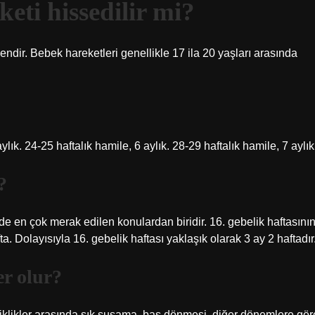
eti hissedilir mi?
endir. Bebek hareketleri genellikle 17 ila 20 yaşları arasında
ylık. 24-25 haftalık hamile, 6 aylık. 28-29 haftalık hamile, 7 aylık
?
en çok merak edilen konulardan biridir. 16. gebelik haftasını
a. Dolayısıyla 16. gebelik haftası yaklaşık olarak 3 ay 2 haftadır
er olur?
iklikler arasında sık susama, baş dönmesi, diğer dönemlere gör