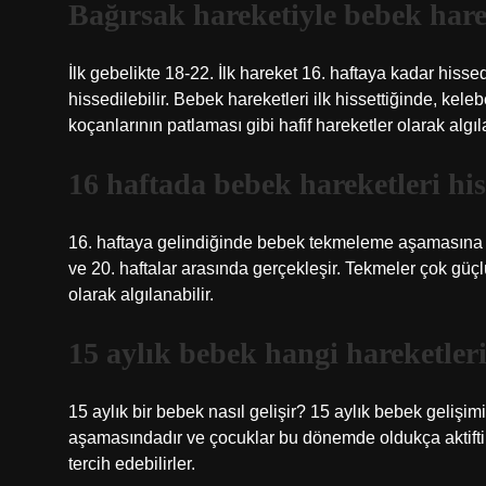
Bağırsak hareketiyle bebek harek
İlk gebelikte 18-22. İlk hareket 16. haftaya kadar hissed
hissedilebilir. Bebek hareketleri ilk hissettiğinde, kele
koçanlarının patlaması gibi hafif hareketler olarak algıla
16 haftada bebek hareketleri his
16. haftaya gelindiğinde bebek tekmeleme aşamasına u
ve 20. haftalar arasında gerçekleşir. Tekmeler çok güçl
olarak algılanabilir.
15 aylık bebek hangi hareketler
15 aylık bir bebek nasıl gelişir? 15 aylık bebek geliş
aşamasındadır ve çocuklar bu dönemde oldukça aktiftir 
tercih edebilirler.