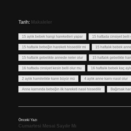
Tarih:
Makaleler
15 aylık bebek hangi hareketleri yapar
15 haftada cinsiyet belli
15 haftalık bebeğin hareketi hissedilir mi
15 haftalık bebek ann
15 haftalık gebelikte annede neler olur
15 haftalık gebelikte hang
16 haftada cinsiyet kesin belli olur mu
16 haftalık bebek kaç aylı
2 aylık hamilelikte karın büyür mü
4 aylık anne karnı nasıl olur
Anne karnında bebeğin ilk hareketi nasıl hissedilir
Bağırsak hare
Önceki Yazı
Cumartesi Mesai Sayılır Mı