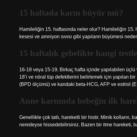
15 haftada karın büyür mü?
Hamileliğin 15. haftasında neler olur? Hamileliğin 1
kesesi ve amniyon sıvısı gibi yapıların büyümesi nede
15 haftalık gebelikte hangi testle
16-18 veya 15-19. Birkaç hafta içinde yapılabilen üçlü 
18’i ve nöral tüp defektlerini belirlemek için yapılan b
(BPD ölçümü) ve kandaki beta-HCG, AFP ve estriol (E3
Anne karnında bebeğin ilk hareke
Genellikle çok tatlı, hareketli bir histir. Minik kolların,
neredeyse hissedebilirsiniz. Bazen bir itme hareketi, b