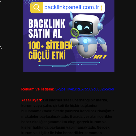
.
Reklam ve İletişim:
Skype: live:.cid.575569c608265c69
Yasal Uyarı:
Bu internet sitesi, herhangi bir marka,
kurum veya şahıs şirketi ile hiçbir bağlantısı
bulunmamaktadır. Sitede yalnızca kendi hazırladığımız
makaleler paylaşılmaktadır. Burada yer alan içerikler
haber niteliği taşımamakta olup, gerçek kurum ve
kişiler hakkında paylaşım yapılmamaktadır. Gerçek
kurum ve kişiler ile isim benzerlikleri tamamen