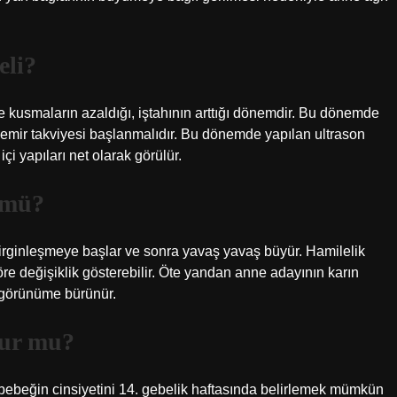
eli?
 ve kusmaların azaldığı, iştahının arttığı dönemdir. Bu dönemde
emir takviyesi başlanmalıdır. Bu dönemde yapılan ultrason
i yapıları net olarak görülür.
r mü?
lirginleşmeye başlar ve sonra yavaş yavaş büyür. Hamilelik
re değişiklik gösterebilir. Öte yandan anne adayının karın
ir görünüme bürünür.
olur mu?
k bebeğin cinsiyetini 14. gebelik haftasında belirlemek mümkün