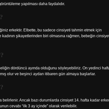
 görüntüleme yapılması daha faydalıdır.
?
niz erkektir. Elbette, bu sadece cinsiyeti tahmin etmek için
e kadının şikayetlerinden biri olmasına rağmen, bebeğin cinsiyet
r?
eliğin dördüncü ayında olduğunu söyleyebiliriz. On yedinci haft
ş olur ve beşinci aydan itibaren gün almaya başlarlar.
u?
da belirlenir. Ancak bazı durumlarda cinsiyet 14. hafta kadar erke
nun cevabı “ilk 3 ay içinde” olarak verilebilir.