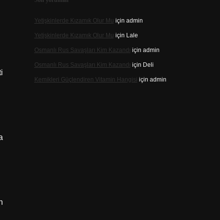
Son yorumlar
Yetişkinlerde Kızamık Olur Mu
için
admin
Yetişkinlerde Kızamık Olur Mu
için
Lale
Osmanlı Rus Savaşları Kim Kazandı
için
admin
Osmanlı Rus Savaşları Kim Kazandı
için
Deli
i
Kemikleri Güçlendiren Vitamin Hangisi
için
admin
a
n