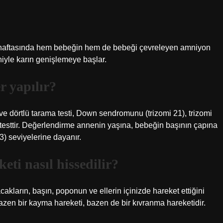
5. haftasında hem bebeğin hem de bebeği çevreleyen amniyon
niyle karın genişlemeye başlar.
r yapılır?
ve dörtlü tarama testi, Down sendromunu (trizomi 21), trizomi
ir testtir. Değerlendirme annenin yaşına, bebeğin başının çapına
) seviyelerine dayanır.
ti nasıl hissedilir?
 bacakların, başın, poponun ve ellerin içinizde hareket ettiğini
azen bir kayma hareketi, bazen de bir kıvranma hareketidir.