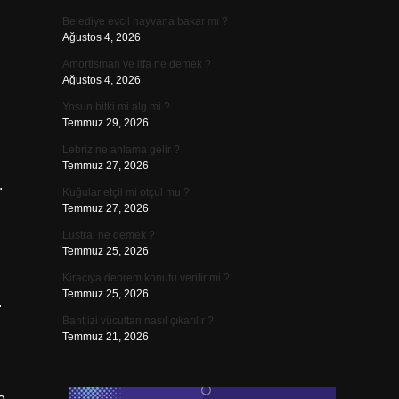
Belediye evcil hayvana bakar mı ?
Ağustos 4, 2026
Amortisman ve itfa ne demek ?
Ağustos 4, 2026
Yosun bitki mi alg mi ?
Temmuz 29, 2026
Lebriz ne anlama gelir ?
Temmuz 27, 2026
.
Kuğular etçil mi otçul mu ?
Temmuz 27, 2026
Lustral ne demek ?
Temmuz 25, 2026
Kiracıya deprem konutu verilir mi ?
n
Temmuz 25, 2026
.
Bant izi vücuttan nasıl çıkarılır ?
Temmuz 21, 2026
e