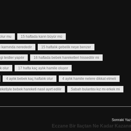
 olur mu
15 haftada karın büyür mü
e karnında nerededir
15 haftalık gebelik neye benzer
i testler yapılır
16 haftada bebek hareketleri hissedilir mi
k olur
17 hafta kaç aylık hamile oluyor
4 aylık bebek kaç haftalık olur
4 aylık hamile nelere dikkat etmeli
ketiyle bebek hareketi nasıl ayırt edilir
Sabah bulantısı kız mı erkek mi
Sonraki Yaz
Eczane Bir Ilaçtan Ne Kadar Kazanı