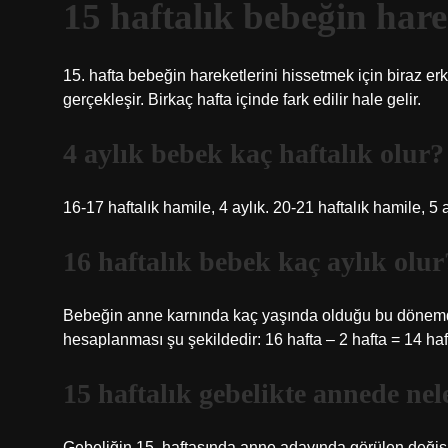
15 haftalık bebeğin harek
15. hafta bebeğin hareketlerini hissetmek için biraz erk
gerçekleşir. Birkaç hafta içinde fark edilir hale gelir.
4 aylık bebek kaç haftalık olur?
16-17 haftalık hamile, 4 aylık. 20-21 haftalık hamile, 5 a
16 haftalık bebek kaç aylık olur
Bebeğin anne karnında kaç yaşında olduğu bu dönemde 
hesaplanması şu şekildedir: 16 hafta – 2 hafta = 14 haft
15 haftalık gebelikte annede nel
Gebeliğin 15. haftasında anne adayında görülen değiş