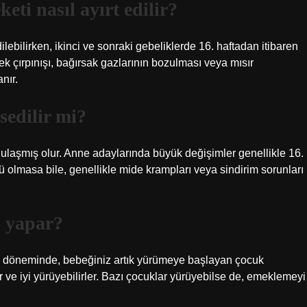
eti nasıl ayırt edilir?
ilebilirken, ikinci ve sonraki gebeliklerde 16. haftadan itibaren
bek çırpınışı, bağırsak gazlarının bozulması veya mısır
nır.
sedilir mi?
laşmış olur. Anne adaylarında büyük değişimler genellikle 16.
ü olmasa bile, genellikle mide krampları veya sindirim sorunları
i yapar?
imi döneminde, bebeğiniz artık yürümeye başlayan çocuk
ve iyi yürüyebilirler. Bazı çocuklar yürüyebilse de, emeklemeyi