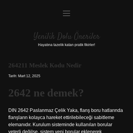
menüyü
Anasayfa
aç
Gizlilik Politikası
Yenilik Dolu Öneriler
Yasal Uyarı
Hayatına tazelik katan pratik fikirler!
Hakkımızda
264211 Meslek Kodu Nedir
Tarih: Mart 12, 2025
2642 ne demek?
DIN 2642 Paslanmaz Çelik Yaka, flanş boru hatlarında
flanşların kolayca hareket ettirilebileceği sabitleme
elemanıdır. Kurulum sisteminde kullanılan borular
yeterli değilse, sistem yeni borular eklenerek