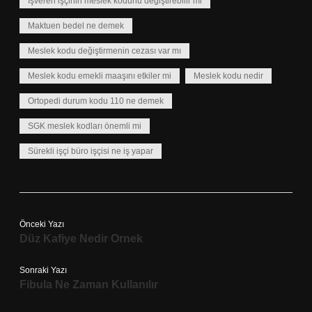
İşveren işçinin meslek kodunu değiştirebilir mi
Maktuen bedel ne demek
Meslek kodu değiştirmenin cezası var mı
Meslek kodu emekli maaşını etkiler mi
Meslek kodu nedir
Ortopedi durum kodu 110 ne demek
SGK meslek kodları önemli mi
Sürekli işçi büro işçisi ne iş yapar
Önceki Yazı
Düz Kafiye Nedir Ornek
Sonraki Yazı
Fibula Ne Zaman Kullanılır