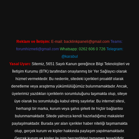
ine
Reklam ve İletişim:
E-mail:
backlinkpaneli@gmail.com
Teams:
forumhizmeti@gmail.com
Whatsapp: 0262 606 0 726
Telegram:
@karabul
Yasal Uyarı:
Sitemiz, 5651 Sayılı Kanun gereğince Bilgi Teknolojileri ve
İletişim Kurumu (BTK) tarafından onaylanmış bir Yer Sağlayıcı olarak
hizmet vermektedir. Bu nedenle, sitedeki içerikleri proaktif olarak
denetleme veya araştırma yükümlülüğümüz bulunmamaktadır. Ancak,
üyelerimiz yazdıkları içeriklerin sorumluluğunu taşımakta olup, siteye
üye olarak bu sorumluluğu kabul etmiş sayılırlar. Bu internet sitesi,
herhangi bir marka, kurum veya şahıs şirketi ile hiçbir bağlantısı
bulunmamaktadır. Sitede yalnızca kendi hazırladığımız makaleler
paylaşılmaktadır. Burada yer alan içerikler haber niteliği taşımamakta
olup, gerçek kurum ve kişiler hakkında paylaşım yapılmamaktadır.
Gerçek kurum ve kişiler ile isim benzerlikleri tamamen tesadüfidir.