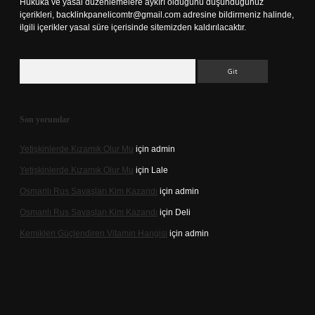
Hukuka ve yasal düzenlemelere aykırı olduğunu düşündüğünüz
içerikleri,
backlinkpanelicomtr@gmail.com
adresine bildirmeniz halinde,
ilgili içerikler yasal süre içerisinde sitemizden kaldırılacaktır.
Arama
Son yorumlar
Yetişkinlerde Kızamık Olur Mu
için
admin
Yetişkinlerde Kızamık Olur Mu
için
Lale
Osmanlı Rus Savaşları Kim Kazandı
için
admin
Osmanlı Rus Savaşları Kim Kazandı
için
Deli
Kemikleri Güçlendiren Vitamin Hangisi
için
admin