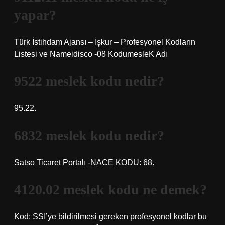
yapar?
Türk İstihdam Ajansı – İşkur – Profesyonel Kodların
Listesi ve Nameidisco -08 KodumesleK Adı
9522 meslek kodu nedir?
95.22.
6832 meslek kodu nedir?
Satso Ticaret Portalı -NACE KODU: 68.
4120.02 meslek kodu ne demek?
Kod: SSI’ye bildirilmesi gereken profesyonel kodlar bu