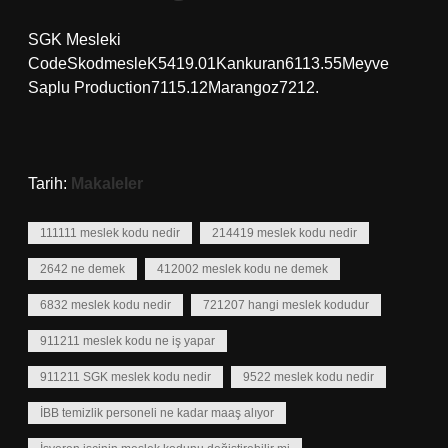
SGK Mesleki
CodeSkodmesleK5419.01Kankuran6113.55Meyve
Saplu Production7115.12Marangoz7212.
Tarih:
Makaleler
111111 meslek kodu nedir
214419 meslek kodu nedir
2642 ne demek
412002 meslek kodu ne demek
6832 meslek kodu nedir
721207 hangi meslek kodudur
911211 meslek kodu ne iş yapar
911211 SGK meslek kodu nedir
9522 meslek kodu nedir
İBB temizlik personeli ne kadar maaş alıyor