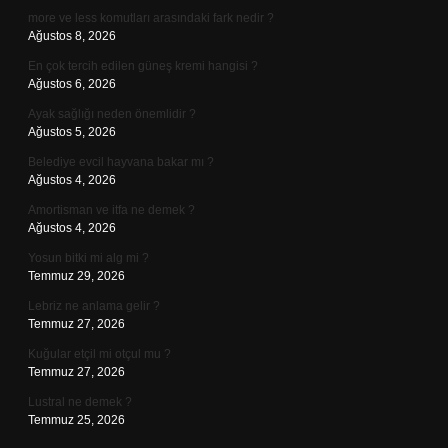
more ve less komutları arasındaki fark nedir ?
Ağustos 8, 2026
En çok tercih edilen güneş kremi hangisi ?
Ağustos 6, 2026
Ayak sağlığı neden önemlidir ?
Ağustos 5, 2026
Belediye evcil hayvana bakar mı ?
Ağustos 4, 2026
Amortisman ve itfa ne demek ?
Ağustos 4, 2026
Yosun bitki mi alg mi ?
Temmuz 29, 2026
Lebriz ne anlama gelir ?
Temmuz 27, 2026
Kuğular etçil mi otçul mu ?
Temmuz 27, 2026
Lustral ne demek ?
Temmuz 25, 2026