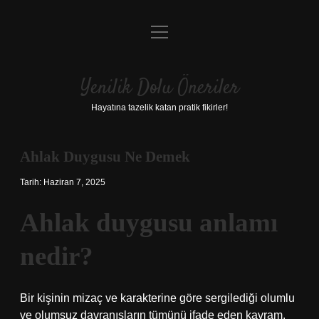
menüyü
Anasayfa
aç
Gizlilik Politikası
Yenilik Dolu Öneriler
Yasal Uyarı
Hayatına tazelik katan pratik fikirler!
Hakkımızda
Ahlak Duygusu Ne Demek
Tarih: Haziran 7, 2025
Ahlak duygusu anlamı
nedir?
Bir kişinin mizaç ve karakterine göre sergilediği olumlu
ve olumsuz davranışların tümünü ifade eden kavram.