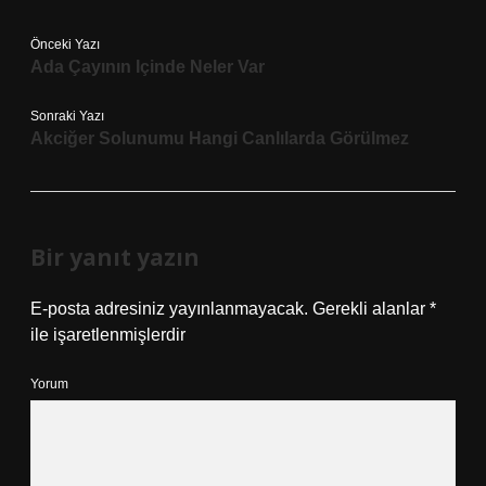
Önceki Yazı
Ada Çayının Içinde Neler Var
Sonraki Yazı
Akciğer Solunumu Hangi Canlılarda Görülmez
Bir yanıt yazın
E-posta adresiniz yayınlanmayacak.
Gerekli alanlar
*
ile işaretlenmişlerdir
Yorum