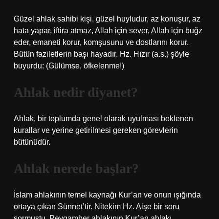
Güzel ahlak sahibi kişi, güzel huyludur, az konuşur, az
hata yapar, iftira atmaz, Allah için sever, Allah için buğz
eder, emaneti korur, komşusunu ve dostlarını korur.
Bütün faziletlerin başı hayadır. Hz. Hızır (a.s.) şöyle
buyurdu: (Gülümse, öfkelenme!)
Ahlak nedir diyanet?
Ahlak, bir toplumda genel olarak uyulması beklenen
kurallar ve yerine getirilmesi gereken görevlerin
bütünüdür.
Ahlak nerede başlar?
İslam ahlakının temel kaynağı Kur’an ve onun ışığında
ortaya çıkan Sünnet’tir. Nitekim Hz. Aişe bir soru
sormuştu. Peygamber ahlakının Kur’an ahlakı