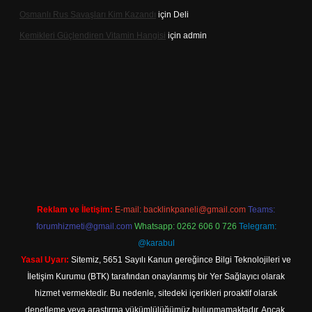
Osmanlı Rus Savaşları Kim Kazandı
için
Deli
Kemikleri Güçlendiren Vitamin Hangisi
için
admin
nline
Reklam ve İletişim:
E-mail:
backlinkpaneli@gmail.com
Teams:
forumhizmeti@gmail.com
Whatsapp: 0262 606 0 726
Telegram:
@karabul
Yasal Uyarı:
Sitemiz, 5651 Sayılı Kanun gereğince Bilgi Teknolojileri ve
İletişim Kurumu (BTK) tarafından onaylanmış bir Yer Sağlayıcı olarak
hizmet vermektedir. Bu nedenle, sitedeki içerikleri proaktif olarak
denetleme veya araştırma yükümlülüğümüz bulunmamaktadır. Ancak,