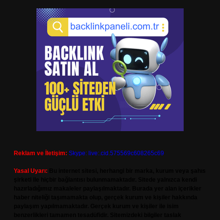
Reklam ve İletişim:
Skype: live:.cid.575569c608265c69
Yasal Uyarı:
Bu internet sitesi, herhangi bir marka, kurum veya şahıs
şirketi ile hiçbir bağlantısı bulunmamaktadır. Sitede yalnızca kendi
hazırladığımız makaleler paylaşılmaktadır. Burada yer alan içerikler
haber niteliği taşımamakta olup, gerçek kurum ve kişiler hakkında
paylaşım yapılmamaktadır. Gerçek kurum ve kişiler ile isim
benzerlikleri tamamen tesadüfidir. Sitemizdeki bilgiler taslak