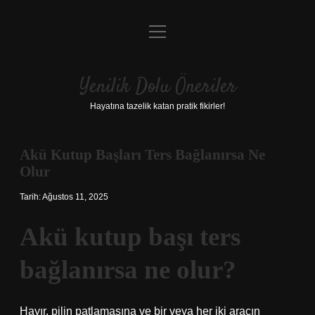
menüyü
Anasayfa
aç
Gizlilik Politikası
Yenilik Dolu Öneriler
Yasal Uyarı
Hayatına tazelik katan pratik fikirler!
Hakkımızda
Akü Kutup Başları Ters Bağlanırsa Ne
Olur
Tarih: Ağustos 11, 2025
Akü kutup başı ters
bağlanırsa ne olur?
Hayır, pilin patlamasına ve bir veya her iki aracın