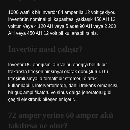
1000 watt’lık bir invertör 84 amper ila 12 volt çekiyor.
İnvertörün nominal pil kapasitesi yaklaşık 450 AH 12
volttur. Veya 4 120 AH veya 5 adet 90 AH veya 2 200
AH veya 450 AH 12 volt pil kullanabilirsiniz.
İnvertör nasıl çalışır?
İnvertör DC enerjisini alır ve bu enerjiyi belirli bir
frekansla titreşen bir sinyal olarak dönüştürür. Bu
titreşimli sinyal alternatif bir stromerji olarak
kullanılabilir. İnterverterlerde, dahili frekans ormancısı,
bir güç amplifikatörü ve sinüs dalga jeneratörü gibi
çeşitli elektronik bileşenler içerir.
72 amper yerine 60 amper akü
takılırsa ne olur?