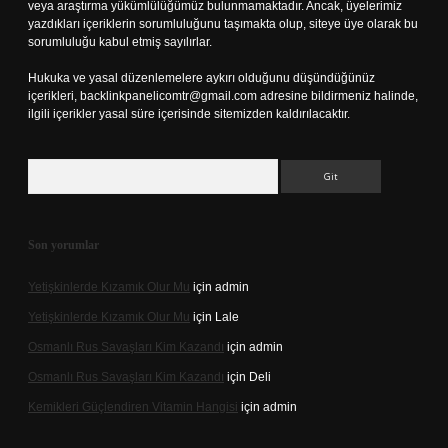
veya araştırma yükümlülüğümüz bulunmamaktadır. Ancak, üyelerimiz
yazdıkları içeriklerin sorumluluğunu taşımakta olup, siteye üye olarak bu
sorumluluğu kabul etmiş sayılırlar.
Hukuka ve yasal düzenlemelere aykırı olduğunu düşündüğünüz
içerikleri,
backlinkpanelicomtr@gmail.com
adresine bildirmeniz halinde,
ilgili içerikler yasal süre içerisinde sitemizden kaldırılacaktır.
Arama
Son yorumlar
Yetişkinlerde Kızamık Olur Mu
için
admin
Yetişkinlerde Kızamık Olur Mu
için
Lale
Osmanlı Rus Savaşları Kim Kazandı
için
admin
Osmanlı Rus Savaşları Kim Kazandı
için
Deli
Kemikleri Güçlendiren Vitamin Hangisi
için
admin