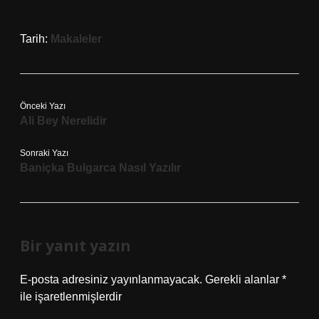
Tarih:
Makaleler
Önceki Yazı
Ali Bey Nerelidir
Sonraki Yazı
Baniçka Bulgarca Nasıl Yazılır
Bir yanıt yazın
E-posta adresiniz yayınlanmayacak.
Gerekli alanlar
*
ile işaretlenmişlerdir