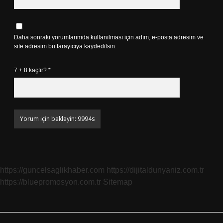
Daha sonraki yorumlarımda kullanılması için adım, e-posta adresim ve
site adresim bu tarayıcıya kaydedilsin.
7 + 8 kaçtır?
*
https://guncelsaglikhaber.com
https://dijitaldunyaniz.com.tr
https://bluepromosyon.com.tr
Sitemap