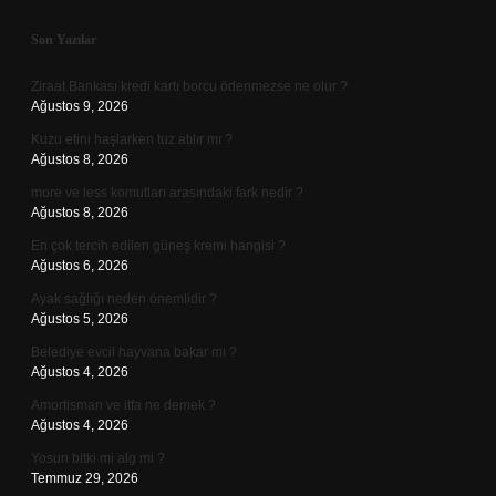
Sidebar
Son Yazılar
Ziraat Bankası kredi kartı borcu ödenmezse ne olur ?
Ağustos 9, 2026
Kuzu etini haşlarken tuz atılır mı ?
Ağustos 8, 2026
more ve less komutları arasındaki fark nedir ?
Ağustos 8, 2026
En çok tercih edilen güneş kremi hangisi ?
Ağustos 6, 2026
Ayak sağlığı neden önemlidir ?
Ağustos 5, 2026
Belediye evcil hayvana bakar mı ?
Ağustos 4, 2026
Amortisman ve itfa ne demek ?
Ağustos 4, 2026
Yosun bitki mi alg mi ?
Temmuz 29, 2026