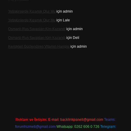
Yetişkinlerde Kızamık Olur Mu
için
admin
Yetişkinlerde Kızamık Olur Mu
için
Lale
Osmanlı Rus Savaşları Kim Kazandı
için
admin
Osmanlı Rus Savaşları Kim Kazandı
için
Deli
Kemikleri Güçlendiren Vitamin Hangisi
için
admin
ine
Reklam ve İletişim:
E-mail:
backlinkpaneli@gmail.com
Teams:
forumhizmeti@gmail.com
Whatsapp: 0262 606 0 726
Telegram: