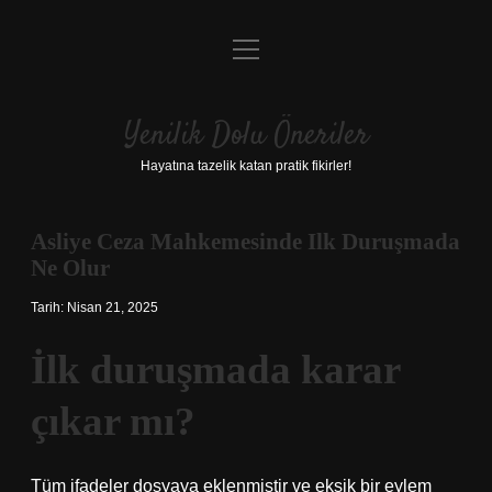
menüyü
Anasayfa
aç
Gizlilik Politikası
Yenilik Dolu Öneriler
Yasal Uyarı
Hayatına tazelik katan pratik fikirler!
Hakkımızda
Asliye Ceza Mahkemesinde Ilk Duruşmada
Ne Olur
Tarih: Nisan 21, 2025
İlk duruşmada karar
çıkar mı?
Tüm ifadeler dosyaya eklenmiştir ve eksik bir eylem