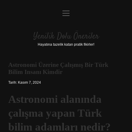
menüyü
Anasayfa
aç
Gizlilik Politikası
Yenilik Dolu Öneriler
Yasal Uyarı
Hayatına tazelik katan pratik fikirler!
Hakkımızda
Astronomi Üzerine Çalışmış Bir Türk
Bilim Insanı Kimdir
Tarih: Kasım 7, 2024
Astronomi alanında
çalışma yapan Türk
bilim adamları nedir?