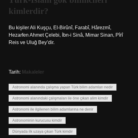
kimlerdir?
Bu kişiler Ali Kuşçu, El-Birûnî, Farabî, Hârezmî,
Hezarfen Ahmet Çelebi, İbn-i Sinâ, Mimar Sinan, Pîrî
Reis ve Uluğ Bey’dir.
Tarih:
Makaleler
Astronomi alanında çalışma yapan Türk bilim adamları nedir
Astronomi alanındaki çalışmaları ile öne çıkan alim kimdir
Astronomi ile ilgilenen bilim adamlarına ne denir
Astronominin kurucusu kimdir
Dünyada ilk uzaya çıkan Türk kimdir