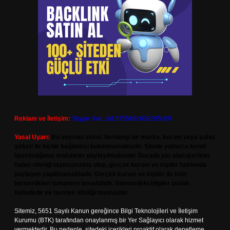
Reklam ve İletişim:
Skype: live:.cid.575569c608265c69
Yasal Uyarı:
Bu internet sitesi, herhangi bir marka, kurum veya şahıs
şirketi ile hiçbir bağlantısı bulunmamaktadır. Sitede yalnızca kendi
hazırladığımız makaleler paylaşılmaktadır. Burada yer alan içerikler
haber niteliği taşımamakta olup, gerçek kurum ve kişiler hakkında
paylaşım yapılmamaktadır. Gerçek kurum ve kişiler ile isim
benzerlikleri tamamen tesadüfidir. Sitemizdeki bilgiler taslak
halindedir ve tavsiye niteliği taşımazlar.
Sitemiz, 5651 Sayılı Kanun gereğince Bilgi Teknolojileri ve İletişim
Kurumu (BTK) tarafından onaylanmış bir Yer Sağlayıcı olarak hizmet
vermektedir. Bu nedenle, sitedeki içerikleri proaktif olarak denetleme