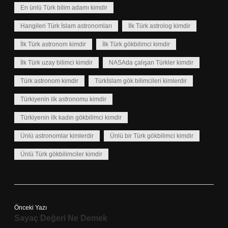
En ünlü Türk bilim adamı kimdir
Hangileri Türk İslam astronomları
İlk Türk astrolog kimdir
İlk Türk astronom kimdir
İlk Türk gökbilimci kimdir
İlk Türk uzay bilimci kimdir
NASAda çalışan Türkler kimdir
Türk astronom kimdir
Türkİslam gök bilimcileri kimlerdir
Türkiyenin ilk astronomu kimdir
Türkiyenin ilk kadın gökbilimci kimdir
Ünlü astronomlar kimlerdir
Ünlü bir Türk gökbilimci kimdir
Ünlü Türk gökbilimciler kimdir
Önceki Yazı
Sayaç Değeri Ne Demek