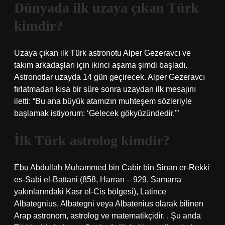
Dünyada ilk uzaya çıkan Türk
kimdir?
Uzaya çıkan ilk Türk astronotu Alper Gezeravcı ve
takım arkadaşları için ikinci aşama şimdi başladı.
Astronotlar uzayda 14 gün geçirecek. Alper Gezeravcı
fırlatmadan kısa bir süre sonra uzaydan ilk mesajını
iletti: “Bu ana büyük atamızın muhteşem sözleriyle
başlamak istiyorum: ‘Gelecek gökyüzündedir.'”
İlk Türk astrolog kimdir?
Ebu Abdullah Muhammed bin Cabir bin Sinan er-Rekki
es-Sabi el-Battani (858, Harran – 929, Samarra
yakınlarındaki Kasr el-Cis bölgesi), Latince
Albategnius, Albategni veya Albatenius olarak bilinen
Arap astronom, astrolog ve matematikçidir. . Şu anda