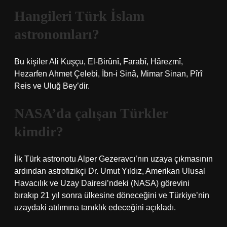
Hangileri Türk İslam
astronomları?
Bu kişiler Ali Kuşçu, El-Birûnî, Farabî, Hârezmî,
Hezarfen Ahmet Çelebi, İbn-i Sinâ, Mimar Sinan, Pîrî
Reis ve Uluğ Bey’dir.
NASA’da çalışan Türkler
kimdir?
İlk Türk astronotu Alper Gezeravcı’nın uzaya çıkmasının
ardından astrofizikçi Dr. Umut Yıldız, Amerikan Ulusal
Havacılık ve Uzay Dairesi’ndeki (NASA) görevini
bırakıp 21 yıl sonra ülkesine döneceğini ve Türkiye’nin
uzaydaki atılımına tanıklık edeceğini açıkladı.