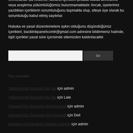
veya araştırma yükümlülüğümüz bulunmamaktadır. Ancak, üyelerimiz
yazdıkları içeriklerin sorumluluğunu taşımakta olup, siteye üye olarak bu
sorumluluğu kabul etmiş sayılırlar.
Hukuka ve yasal düzenlemelere aykırı olduğunu düşündüğünüz
içerikleri,
backlinkpanelicomtr@gmail.com
adresine bildirmeniz halinde,
ilgili içerikler yasal süre içerisinde sitemizden kaldırılacaktır.
Arama
Son yorumlar
Yetişkinlerde Kızamık Olur Mu
için
admin
Yetişkinlerde Kızamık Olur Mu
için
Lale
Osmanlı Rus Savaşları Kim Kazandı
için
admin
Osmanlı Rus Savaşları Kim Kazandı
için
Deli
Kemikleri Güçlendiren Vitamin Hangisi
için
admin