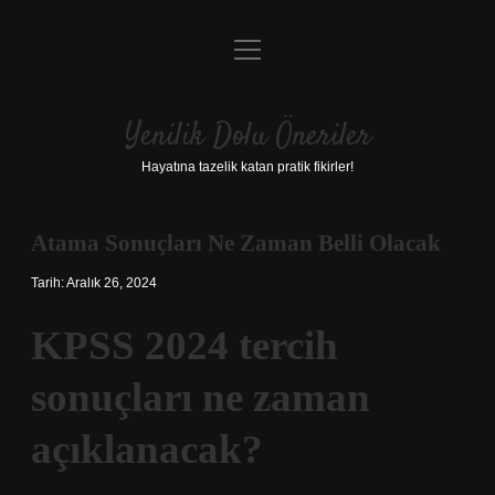
menüyü
Anasayfa
aç
Gizlilik Politikası
Yenilik Dolu Öneriler
Yasal Uyarı
Hayatına tazelik katan pratik fikirler!
Hakkımızda
Atama Sonuçları Ne Zaman Belli Olacak
Tarih: Aralık 26, 2024
KPSS 2024 tercih
sonuçları ne zaman
açıklanacak?