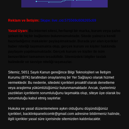
Reklam ve İletişim:
Skype: live:.cid.575569c608265c69
Yasal Uyarı:
Bu internet sitesi, herhangi bir marka, kurum veya şahıs
şirketi ile hiçbir bağlantısı bulunmamaktadır. Sitede yalnızca kendi
hazırladığımız makaleler paylaşılmaktadır. Burada yer alan içerikler
haber niteliği taşımamakta olup, gerçek kurum ve kişiler hakkında
paylaşım yapılmamaktadır. Gerçek kurum ve kişiler ile isim
benzerlikleri tamamen tesadüfidir. Sitemizdeki bilgiler taslak
halindedir ve tavsiye niteliği taşımazlar.
Sitemiz, 5651 Sayılı Kanun gereğince Bilgi Teknolojileri ve İletişim
Kurumu (BTK) tarafından onaylanmış bir Yer Sağlayıcı olarak hizmet
vermektedir. Bu nedenle, sitedeki içerikleri proaktif olarak denetleme
veya araştırma yükümlülüğümüz bulunmamaktadır. Ancak, üyelerimiz
yazdıkları içeriklerin sorumluluğunu taşımakta olup, siteye üye olarak bu
sorumluluğu kabul etmiş sayılırlar.
Hukuka ve yasal düzenlemelere aykırı olduğunu düşündüğünüz
içerikleri,
backlinkpanelicomtr@gmail.com
adresine bildirmeniz halinde,
ilgili içerikler yasal süre içerisinde sitemizden kaldırılacaktır.