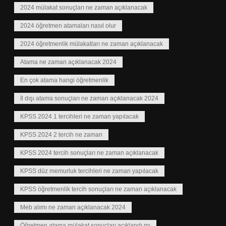
2024 mülakat sonuçları ne zaman açıklanacak
2024 öğretmen atamaları nasıl olur
2024 öğretmenlik mülakatları ne zaman açıklanacak
Atama ne zaman açıklanacak 2024
En çok atama hangi öğretmenlik
İl dışı atama sonuçları ne zaman açıklanacak 2024
KPSS 2024 1 tercihleri ne zaman yapılacak
KPSS 2024 2 tercih ne zaman
KPSS 2024 tercih sonuçları ne zaman açıklanacak
KPSS düz memurluk tercihleri ne zaman yapılacak
KPSS öğretmenlik tercih sonuçları ne zaman açıklanacak
Meb alımı ne zaman açıklanacak 2024
Öğretmen atama mülakat sonuçları açıklandı mı