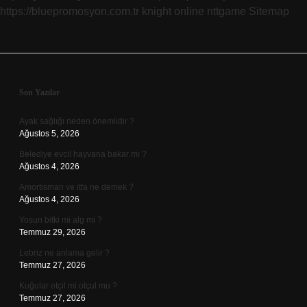
https://bluepromosyon.com.tr
knight online
nttgame
Sitemap
Sidebar
Son Yazılar
Ayak sağlığı neden önemlidir ?
Ağustos 5, 2026
Belediye evcil hayvana bakar mı ?
Ağustos 4, 2026
Amortisman ve itfa ne demek ?
Ağustos 4, 2026
Yosun bitki mi alg mi ?
Temmuz 29, 2026
Lebriz ne anlama gelir ?
Temmuz 27, 2026
Kuğular etçil mi otçul mu ?
Temmuz 27, 2026