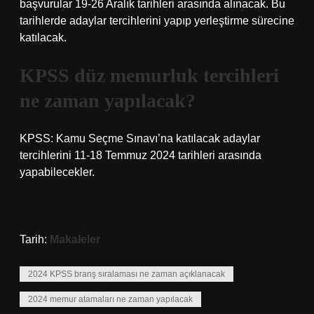
başvurular 19-26 Aralık tarihleri ​​arasında alınacak. Bu
tarihlerde adaylar tercihlerini yapıp yerleştirme sürecine
katılacak.
KPSS düz memurluk tercihleri
ne zaman yapılacak?
KPSS: Kamu Seçme Sınavı’na katılacak adaylar
tercihlerini 11-18 Temmuz 2024 tarihleri ​​arasında
yapabilecekler.
Tarih:
Makaleler
2024 KPSS branş sıralaması ne zaman açıklanacak
2024 memur atamaları ne zaman yapılacak