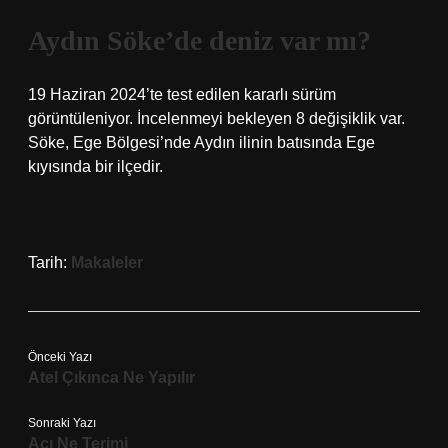
Aydın Söke’de deniz var mı?
19 Haziran 2024’te test edilen kararlı sürüm
görüntüleniyor. İncelenmeyi bekleyen 8 değişiklik var.
Söke, Ege Bölgesi’nde Aydın ilinin batısında Ege
kıyısında bir ilçedir.
Tarih:
Makaleler
Önceki Yazı
Atel Çıkınca Ne Yapılır
Sonraki Yazı
Açı Ne Terimi