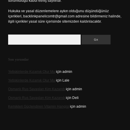
sorumluluğu kabul etmiş sayılırlar.
Hukuka ve yasal düzenlemelere aykırı olduğunu düşündüğünüz
içerikleri,
backlinkpanelicomtr@gmail.com
adresine bildirmeniz halinde,
ilgili içerikler yasal süre içerisinde sitemizden kaldırılacaktır.
Arama
Son yorumlar
Yetişkinlerde Kızamık Olur Mu
için
admin
Yetişkinlerde Kızamık Olur Mu
için
Lale
Osmanlı Rus Savaşları Kim Kazandı
için
admin
Osmanlı Rus Savaşları Kim Kazandı
için
Deli
Kemikleri Güçlendiren Vitamin Hangisi
için
admin