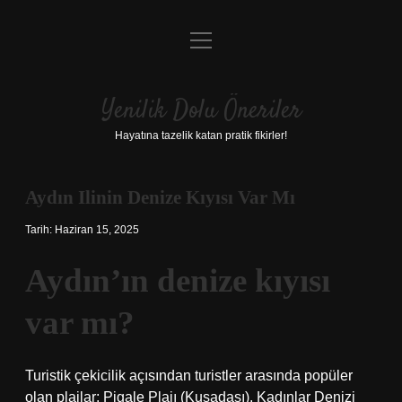
menüyü
Anasayfa
aç
Gizlilik Politikası
Yenilik Dolu Öneriler
Yasal Uyarı
Hayatına tazelik katan pratik fikirler!
Hakkımızda
Aydın Ilinin Denize Kıyısı Var Mı
Tarih: Haziran 15, 2025
Aydın’ın denize kıyısı
var mı?
Turistik çekicilik açısından turistler arasında popüler
olan plajlar; Pigale Plajı (Kuşadası), Kadınlar Denizi