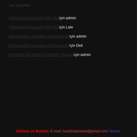
Son yorumlar
Yetişkinlerde Kızamık Olur Mu
için
admin
Yetişkinlerde Kızamık Olur Mu
için
Lale
Osmanlı Rus Savaşları Kim Kazandı
için
admin
Osmanlı Rus Savaşları Kim Kazandı
için
Deli
Kemikleri Güçlendiren Vitamin Hangisi
için
admin
ne
Reklam ve İletişim:
E-mail:
backlinkpaneli@gmail.com
Teams: