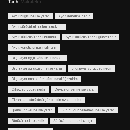
Tarih:
Makaleler
Aygıt bilgisi ne işe yarar
Aygıt denetimi nedir
Aygıt sürücüleri neden gereklidir
Aygıt sürücüsü nasıl bulunur
Aygıt sürücüsü nasıl güncellenir
Aygıt yöneticisi nasıl sıfırlanır
Bilgisayar aygıt yöneticisi nerede
Bilgisayar sürücüsü ne işe yarar
Bilgisayar sürücüsü nedir
Bilgisayarımın sürücüsünü nasıl öğrenirim
Cihaz sürücüsü nedir
Device driver ne işe yarar
Ekran kartı sürücüsü güncel olmazsa ne olur
İşlemci driver ne işe yarar
Sürücü güncellemesi ne işe yarar
Sürücü nedir elektrik
Sürücü nedir nasıl çalışır