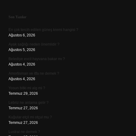
Sidebar
Son Yazılar
En çok tercih edilen güneş kremi hangisi ?
Ağustos 6, 2026
Ayak sağlığı neden önemlidir ?
Ağustos 5, 2026
Belediye evcil hayvana bakar mı ?
Ağustos 4, 2026
Amortisman ve itfa ne demek ?
Ağustos 4, 2026
Yosun bitki mi alg mi ?
Temmuz 29, 2026
Lebriz ne anlama gelir ?
Temmuz 27, 2026
Kuğular etçil mi otçul mu ?
Temmuz 27, 2026
Lustral ne demek ?