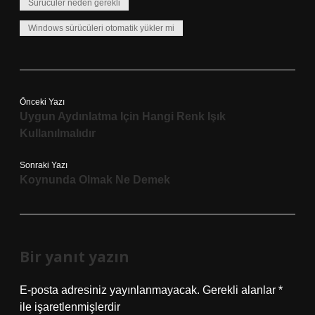
Sürücüler neden gerekli
Windows sürücüleri otomatik yükler mi
Önceki Yazı
Uygun Aydınlatma Için Hangi Renk Işık
Kullanılmalıdır
Sonraki Yazı
Koynunda Olmak Ne Demek
Bir yanıt yazın
E-posta adresiniz yayınlanmayacak.
Gerekli alanlar
*
ile işaretlenmişlerdir