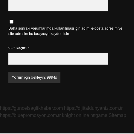
Daha sonraki yorumlarımda kullanılması için adım, e-posta adresim ve
site adresim bu tarayıcıya kaydedilsin.
9 - 5 kaçtır?
*
https://guncelsaglikhaber.com
https://dijitaldunyaniz.com.tr
https://bluepromosyon.com.tr
knight online
nttgame
Sitemap