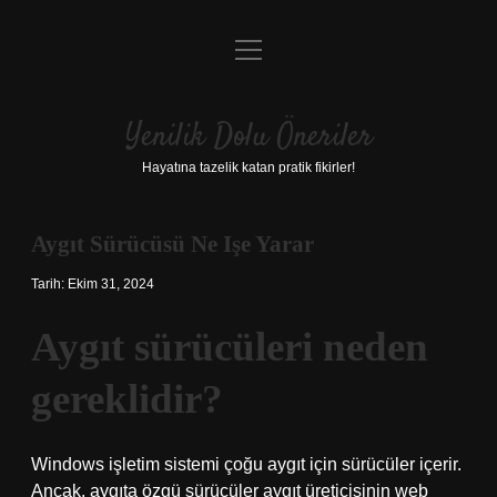
menüyü
Anasayfa
aç
Gizlilik Politikası
Yenilik Dolu Öneriler
Yasal Uyarı
Hayatına tazelik katan pratik fikirler!
Hakkımızda
Aygıt Sürücüsü Ne Işe Yarar
Tarih: Ekim 31, 2024
Aygıt sürücüleri neden
gereklidir?
Windows işletim sistemi çoğu aygıt için sürücüler içerir.
Ancak, aygıta özgü sürücüler aygıt üreticisinin web