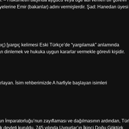
elerine Emir (bakanlar) adını vermişlerdir. Şad: Hanedan üyesi
gıç) [yargıç kelimesi Eski Türkçe’de “yargılamak” anlamında
ları dinlemek ve hukuka uygun kararlar vermekle görevli kişidir.
arlayan. İsim rehberimizde A harfiyle başlayan isimleri
r. Hun İmparatorluğu’nun zayıflaması ve dağılmasının ardından, Tür
k devleti kuruldu. 745 yılında Uygurlar’ın İkinci Doğu Göktürk