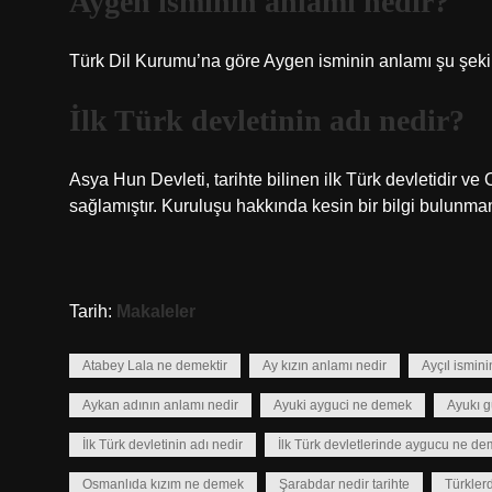
Aygen isminin anlamı nedir?
Türk Dil Kurumu’na göre Aygen isminin anlamı şu şekil
İlk Türk devletinin adı nedir?
Asya Hun Devleti, tarihte bilinen ilk Türk devletidir ve 
sağlamıştır. Kuruluşu hakkında kesin bir bilgi bulunmam
Tarih:
Makaleler
Atabey Lala ne demektir
Ay kızın anlamı nedir
Ayçıl ismin
Aykan adının anlamı nedir
Ayuki ayguci ne demek
Ayukı 
İlk Türk devletinin adı nedir
İlk Türk devletlerinde aygucu ne d
Osmanlıda kızım ne demek
Şarabdar nedir tarihte
Türkler