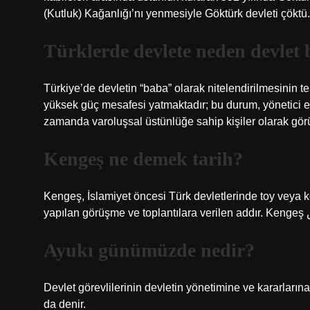
(Kutluk) Kağanlığı’nı yenmesiyle Göktürk devleti çöktü.
Türklerde devlete neden devlet
Türkiye’de devletin “baba” olarak nitelendirilmesinin te
yüksek güç mesafesi yatmaktadır; bu durum, yönetici eli
zamanda varoluşsal üstünlüğe sahip kişiler olarak gör
Kengeş ne demek tarih?
Kengeş, İslamiyet öncesi Türk devletlerinde toy veya ko
Ayukı günümüzde nedir?
Devlet görevlilerinin devletin yönetimine ve kararların
da denir.