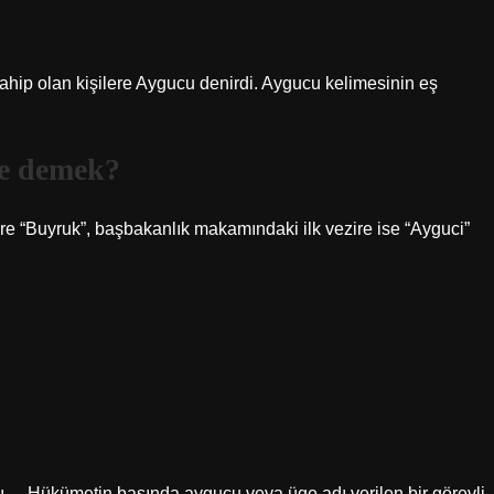
hip olan kişilere Aygucu denirdi. Aygucu kelimesinin eş
ne demek?
e “Buyruk”, başbakanlık makamındaki ilk vezire ise “Ayguci”
dı. – Hükümetin başında aygucu veya üge adı verilen bir görevli