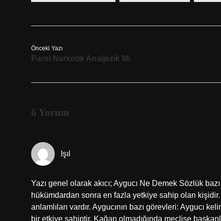
Önceki Yazı
Parol Narkotik Analjezik Mi
6 Yorum
Işıl
Yazı genel olarak akıcı; Aygucı Ne Demek Sözlük bazı 
hükümdardan sonra en fazla yetkiye sahip olan kişidir. 
anlamlıları vardır. Aygucının bazı görevleri: Aygucı kel
bir etkiye sahiptir. Kağan olmadığında meclise başkanlı