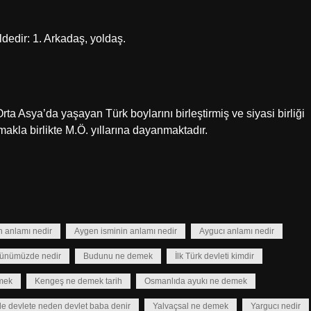
dedir: 1. Arkadaş, yoldaş.
Orta Asya’da yaşayan Türk boylarını birleştirmiş ve siyasi birliği
akla birlikte M.Ö. yıllarına dayanmaktadır.
in anlamı nedir
Aygen isminin anlamı nedir
Aygucı anlamı nedir
günümüzde nedir
Budunu ne demek
İlk Türk devleti kimdir
emek
Kengeş ne demek tarih
Osmanlıda ayukı ne demek
de devlete neden devlet baba denir
Yalvaçsal ne demek
Yargucı nedir