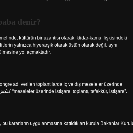
 baba denir?
melinde, kültürün bir uzantısı olarak iktidar-kamu ilişkisindeki
tlerin yalnızca hiyerarşik olarak üstün olarak değil, aynı
ülmesine yol açmaktadır.
ngre adı verilen toplantılarda iç ve dış meseleler üzerinde
yapılan görüşme ve toplantılara verilen addır. Kengeş كنكش “meseleler üzerinde istişare, toplantı, tefekkür, istişare”.
a, bu kararların uygulanmasına katıldıkları kurula Bakanlar Kurul