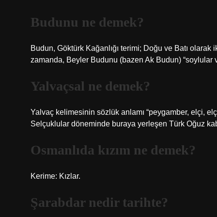
Budunu ne demek?
Budun, Göktürk Kağanlığı terimi; Doğu ve Batı olarak ik
zamanda, Beyler Budunu (bazen Ak Budun) “soylular ve sı
Yalvaçsal ne demek?
Yalvaç kelimesinin sözlük anlamı “peygamber, elçi, elçi
Selçuklular döneminde buraya yerleşen Türk Oğuz kabil
Osmanlıda kızım ne demek?
Kerime: Kızlar.
Şarabdar nedir tarihte?