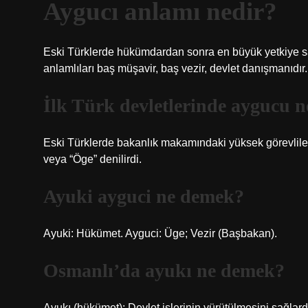
Aygucı anlamı nedir?
Eski Türklerde hükümdardan sonra en büyük yetkiye sa
anlamlıları baş müşavir, baş vezir, devlet danışmanıdır.
İlk Türk devletlerinde aygucu 
Eski Türklerde bakanlık makamındaki yüksek görevliler
veya “Öge” denilirdi.
Ayuki ayguci ne demek?
Ayuki: Hükümet. Ayguci: Üge; Vezir (Başbakan).
Osmanlı’da ayukı ne demek?
Ayukı (hükümet): Devlet işlerinin yürütülmesini sağlar