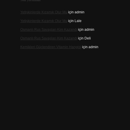
Son yorumlar
Yetişkinlerde Kızamık Olur Mu
için
admin
Yetişkinlerde Kızamık Olur Mu
için
Lale
Osmanlı Rus Savaşları Kim Kazandı
için
admin
Osmanlı Rus Savaşları Kim Kazandı
için
Deli
Kemikleri Güçlendiren Vitamin Hangisi
için
admin