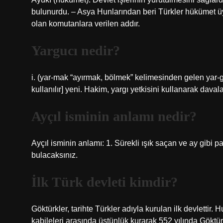
bulunurdu. – Asya Hunlarından beri Türkler hükümet üy
olan komutanlara verilen addır.
Yargucı nedir?
i. (yar-mak “ayırmak, bölmek” kelimesinden gelen yar-
kullanılır] yeni. Hakim, yargı yetkisini kullanarak dava
Ayçıl isminin anlamı nedir?
Ayçıl isminin anlamı: 1. Sürekli ışık saçan ve ay gibi p
bulacaksınız.
İlk Türk devleti kimdir?
Göktürkler, tarihte Türkler adıyla kurulan ilk devletti
kabileleri arasında üstünlük kurarak 552 yılında Göktür