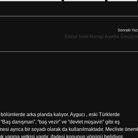
Sonraki Yaz
Ebrar Ismi Hangi Ayette Geçiyo
bölümlerde arka planda kalıyor. Aygucı , eski Türklerde
“Baş danışman”, “baş vezir” ve “devlet müşaviri” gibi eş
imesi ayrıca bir soyadı olarak da kullanılmaktadır. Mecliste öneml
k yapma yetkisi vardır. ifadesi konunun yönünü belirliyor.