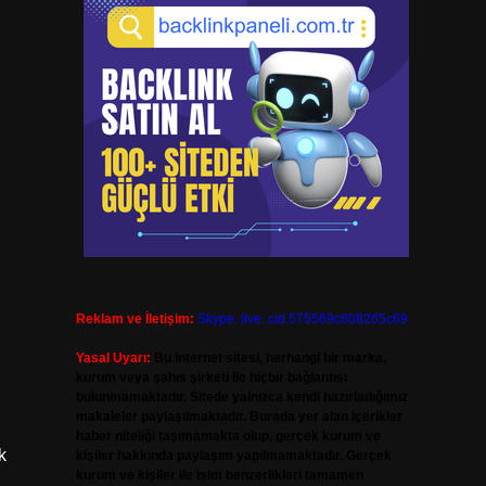
Reklam ve İletişim:
Skype: live:.cid.575569c608265c69
Yasal Uyarı:
Bu internet sitesi, herhangi bir marka,
kurum veya şahıs şirketi ile hiçbir bağlantısı
bulunmamaktadır. Sitede yalnızca kendi hazırladığımız
makaleler paylaşılmaktadır. Burada yer alan içerikler
haber niteliği taşımamakta olup, gerçek kurum ve
k
kişiler hakkında paylaşım yapılmamaktadır. Gerçek
kurum ve kişiler ile isim benzerlikleri tamamen