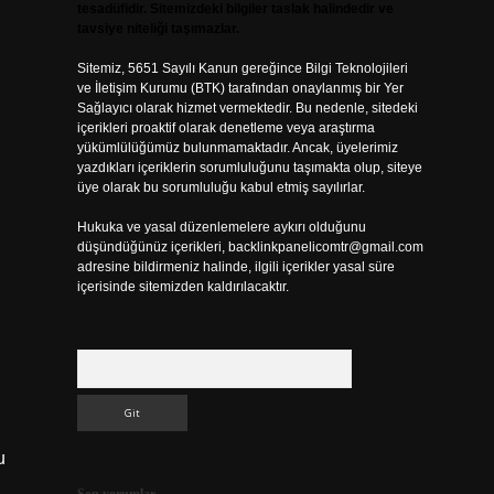
tesadüfidir. Sitemizdeki bilgiler taslak halindedir ve
tavsiye niteliği taşımazlar.
Sitemiz, 5651 Sayılı Kanun gereğince Bilgi Teknolojileri
ve İletişim Kurumu (BTK) tarafından onaylanmış bir Yer
Sağlayıcı olarak hizmet vermektedir. Bu nedenle, sitedeki
içerikleri proaktif olarak denetleme veya araştırma
yükümlülüğümüz bulunmamaktadır. Ancak, üyelerimiz
yazdıkları içeriklerin sorumluluğunu taşımakta olup, siteye
üye olarak bu sorumluluğu kabul etmiş sayılırlar.
Hukuka ve yasal düzenlemelere aykırı olduğunu
düşündüğünüz içerikleri,
backlinkpanelicomtr@gmail.com
adresine bildirmeniz halinde, ilgili içerikler yasal süre
içerisinde sitemizden kaldırılacaktır.
Arama
u