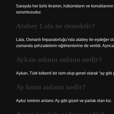
Sarayda her türlü ikramın, hükümdarın ve konuklarının 
sorumlusudur.
Atabey Lala ne demektir?
Lala, Osmanlı İmparatorluğu’nda atabey ile eşdeğer ola
zamanda şehzadelerin eğitmenlerine de verildi. Ayrıca 
Aykan adının anlamı nedir?
Aykan, Türk kökenli bir isim olup genel olarak “ay gibi 
Ay kızın anlamı nedir?
Aykız isminin anlamı: Ay gibi güzel ve parlak olan kız.