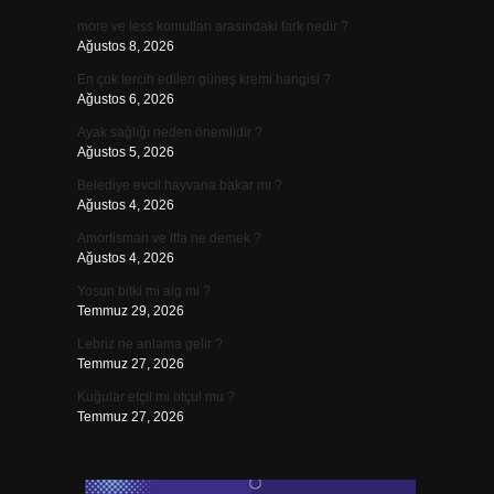
more ve less komutları arasındaki fark nedir ?
Ağustos 8, 2026
En çok tercih edilen güneş kremi hangisi ?
Ağustos 6, 2026
Ayak sağlığı neden önemlidir ?
Ağustos 5, 2026
Belediye evcil hayvana bakar mı ?
Ağustos 4, 2026
Amortisman ve itfa ne demek ?
Ağustos 4, 2026
Yosun bitki mi alg mi ?
Temmuz 29, 2026
Lebriz ne anlama gelir ?
Temmuz 27, 2026
Kuğular etçil mi otçul mu ?
Temmuz 27, 2026