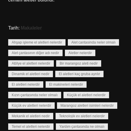
Tarih:
Makaleler
Ahşap işleme el aletleri nelerdir
Alet cantasinda neler olmalı
Alet çantasının diğer adı nedir
Aletler nelerdir
Atölye el aletleri nelerdir
Bir marangoz aleti nedir
Dinamik el aletleri nedir
El aletleri kaç gruba ayrılır
El aletleri nelerdir
El makineleri nelerdir
Kızın çantasında neler olmalı
Küçük el aletleri nelerdir
Küçük ev aletleri nelerdir
Marangoz aletleri isimleri nelerdir
Mekanik el aletleri nedir
Teknolojik ev aletleri nelerdir
Temel el aletleri nelerdir
Yardım çantasında ne olmalı