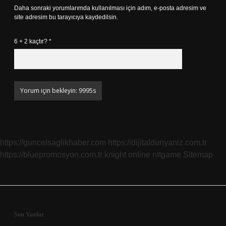
Daha sonraki yorumlarımda kullanılması için adım, e-posta adresim ve
site adresim bu tarayıcıya kaydedilsin.
6 + 2 kaçtır?
*
https://guncelsaglikhaber.com
https://dijitaldunyaniz.com.tr
https://bluepromosyon.com.tr
knight online
nttgame
Sitemap
Sidebar
Son Yazılar