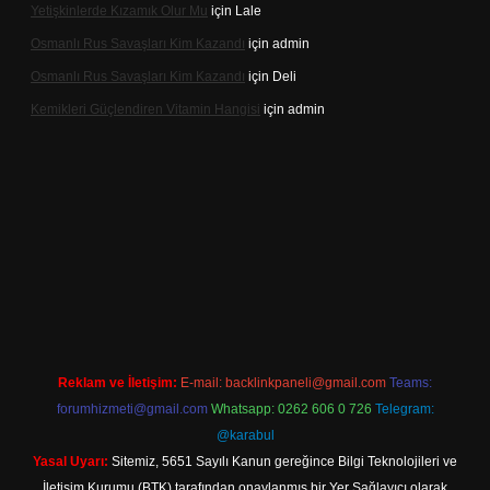
Yetişkinlerde Kızamık Olur Mu
için
Lale
Osmanlı Rus Savaşları Kim Kazandı
için
admin
Osmanlı Rus Savaşları Kim Kazandı
için
Deli
Kemikleri Güçlendiren Vitamin Hangisi
için
admin
casino.online
Reklam ve İletişim:
E-mail:
backlinkpaneli@gmail.com
Teams:
forumhizmeti@gmail.com
Whatsapp: 0262 606 0 726
Telegram:
@karabul
Yasal Uyarı:
Sitemiz, 5651 Sayılı Kanun gereğince Bilgi Teknolojileri ve
İletişim Kurumu (BTK) tarafından onaylanmış bir Yer Sağlayıcı olarak