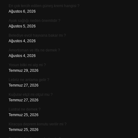
En çok tercih edilen güneş kremi hangisi ?
Ağustos 6, 2026
Ayak sağlığı neden önemlidir ?
Ağustos 5, 2026
Belediye evcil hayvana bakar mı ?
Ağustos 4, 2026
Amortisman ve itfa ne demek ?
Ağustos 4, 2026
Yosun bitki mi alg mi ?
Temmuz 29, 2026
Lebriz ne anlama gelir ?
Temmuz 27, 2026
Kuğular etçil mi otçul mu ?
Temmuz 27, 2026
Lustral ne demek ?
Temmuz 25, 2026
Kiracıya deprem konutu verilir mi ?
Temmuz 25, 2026