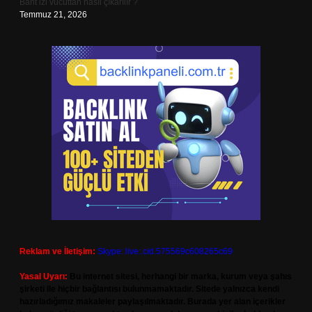
Bant izi vücuttan nasıl çıkarılır ?
Temmuz 21, 2026
Reklam ve İletişim:
Skype: live:.cid.575569c608265c69
Yasal Uyarı:
Bu internet sitesi, herhangi bir marka, kurum veya şahıs
şirketi ile hiçbir bağlantısı bulunmamaktadır. Sitede yalnızca kendi
hazırladığımız makaleler paylaşılmaktadır. Burada yer alan içerikler