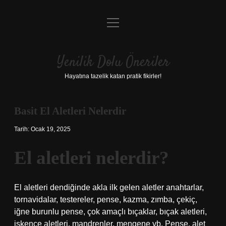
menüyü
Anasayfa
aç
Gizlilik Politikası
Yenilik Dolu Öneriler
Yasal Uyarı
Hayatına tazelik katan pratik fikirler!
Hakkımızda
Basit El Aletleri Nelerdir
Tarih: Ocak 19, 2025
El aletleri nelerdir?
El aletleri dendiğinde akla ilk gelen aletler anahtarlar,
tornavidalar, testereler, pense, kazma, zımba, çekiç,
iğne burunlu pense, çok amaçlı bıçaklar, bıçak aletleri,
işkence aletleri, mandrenler, mengene vb. Pense, alet