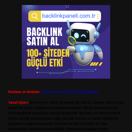
Reklam ve İletişim:
Skype: live:.cid.575569c608265c69
Yasal Uyarı:
Bu internet sitesi, herhangi bir marka, kurum veya şahıs
şirketi ile hiçbir bağlantısı bulunmamaktadır. Sitede yalnızca kendi
hazırladığımız makaleler paylaşılmaktadır. Burada yer alan içerikler
haber niteliği taşımamakta olup, gerçek kurum ve kişiler hakkında
paylaşım yapılmamaktadır. Gerçek kurum ve kişiler ile isim
benzerlikleri tamamen tesadüfidir. Sitemizdeki bilgiler taslak