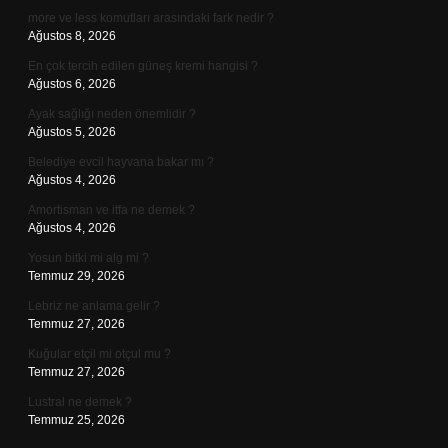
more ve less komutları arasındaki fark nedir ?
Ağustos 8, 2026
En çok tercih edilen güneş kremi hangisi ?
Ağustos 6, 2026
Ayak sağlığı neden önemlidir ?
Ağustos 5, 2026
Belediye evcil hayvana bakar mı ?
Ağustos 4, 2026
Amortisman ve itfa ne demek ?
Ağustos 4, 2026
Yosun bitki mi alg mi ?
Temmuz 29, 2026
Lebriz ne anlama gelir ?
Temmuz 27, 2026
Kuğular etçil mi otçul mu ?
Temmuz 27, 2026
Lustral ne demek ?
Temmuz 25, 2026