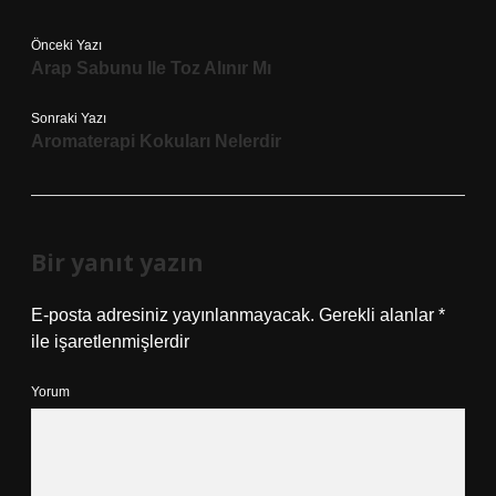
Önceki Yazı
Arap Sabunu Ile Toz Alınır Mı
Sonraki Yazı
Aromaterapi Kokuları Nelerdir
Bir yanıt yazın
E-posta adresiniz yayınlanmayacak.
Gerekli alanlar
*
ile işaretlenmişlerdir
Yorum