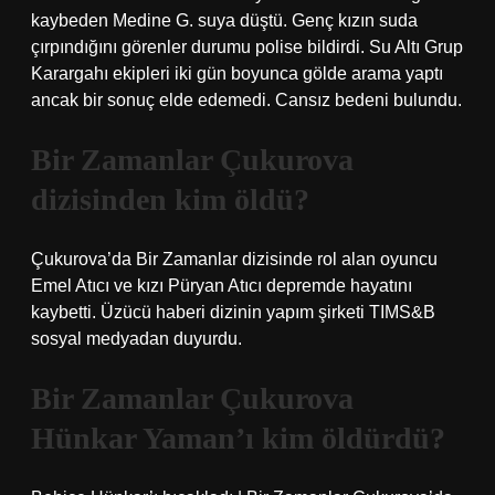
kaybeden Medine G. suya düştü. Genç kızın suda
çırpındığını görenler durumu polise bildirdi. Su Altı Grup
Karargahı ekipleri iki gün boyunca gölde arama yaptı
ancak bir sonuç elde edemedi. Cansız bedeni bulundu.
Bir Zamanlar Çukurova
dizisinden kim öldü?
Çukurova’da Bir Zamanlar dizisinde rol alan oyuncu
Emel Atıcı ve kızı Püryan Atıcı depremde hayatını
kaybetti. Üzücü haberi dizinin yapım şirketi TIMS&B
sosyal medyadan duyurdu.
Bir Zamanlar Çukurova
Hünkar Yaman’ı kim öldürdü?