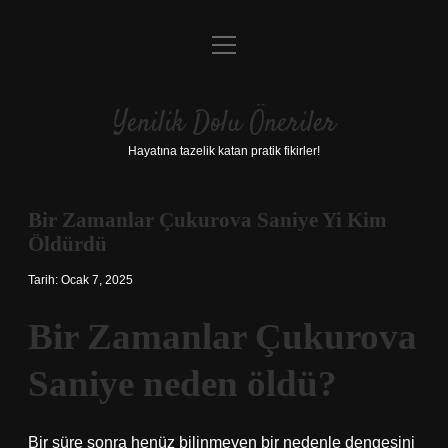
menüyü
Anasayfa
aç
Gizlilik Politikası
Yenilik Dolu Öneriler
Yasal Uyarı
Hayatına tazelik katan pratik fikirler!
Hakkımızda
Bir Zamanlar Çukurova Saniye Yi Kim
Öldürdü
Tarih: Ocak 7, 2025
Bir Zamanlar Çukurova
Saniye neden öldü?
Bir süre sonra henüz bilinmeyen bir nedenle dengesini