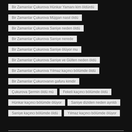
Bir Zamanlar Çukurova Hünkar Yamanı kim öldürdü
Bir Zamanlar Çukurova Müjgan nasıl öldü
Bir Zamanlar Çukurova Saniye neden öldü
Bir Zamanlar Çukurova Saniye nerede
Bir Zamanlar Çukurova Saniye ölüyor mu
Bir Zamanlar Çukurova Saniye ve Gülten neden öldü
Bir Zamanlar Çukurova Yılmaz kaçıncı bölümde öldü
Bir Zamanlar Çukurovanın gafuru kimdir
Çukurova Şermin öldü mü
Fekeli kaçıncı bölümde öldü
Hünkar kaçıncı bölümde ölüyor
Saniye diziden neden ayrıldı
Saniye kaçıncı bölümde öldü
Yılmaz kaçıncı bölümde ölüyor