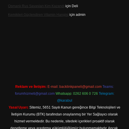
Osmanlı Rus Savaşları Kim Kazandı
için
Deli
Kemikleri Güçlendiren Vitamin Hangisi
için
admin
ine
Reklam ve İletişim:
E-mail:
backlinkpaneli@gmail.com
Teams:
forumhizmeti@gmail.com
Whatsapp: 0262 606 0 726
Telegram:
@karabul
Yasal Uyarı:
Sitemiz, 5651 Sayılı Kanun gereğince Bilgi Teknolojileri ve
İletişim Kurumu (BTK) tarafından onaylanmış bir Yer Sağlayıcı olarak
hizmet vermektedir. Bu nedenle, sitedeki içerikleri proaktif olarak
denetleme veya araştırma yükümlülüğümüz bulunmamaktadır. Ancak,