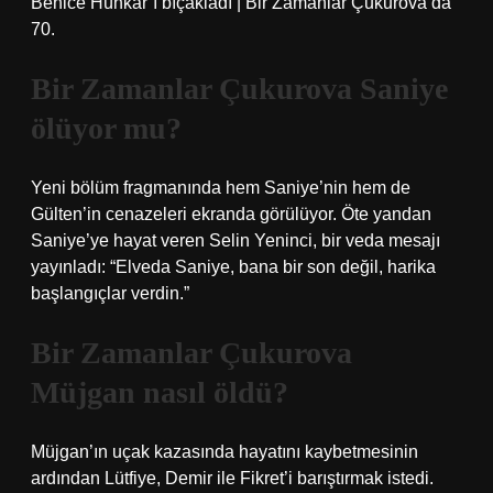
Behice Hünkar’ı bıçakladı | Bir Zamanlar Çukurova’da
70.
Bir Zamanlar Çukurova Saniye
ölüyor mu?
Yeni bölüm fragmanında hem Saniye’nin hem de
Gülten’in cenazeleri ekranda görülüyor. Öte yandan
Saniye’ye hayat veren Selin Yeninci, bir veda mesajı
yayınladı: “Elveda Saniye, bana bir son değil, harika
başlangıçlar verdin.”
Bir Zamanlar Çukurova
Müjgan nasıl öldü?
Müjgan’ın uçak kazasında hayatını kaybetmesinin
ardından Lütfiye, Demir ile Fikret’i barıştırmak istedi.