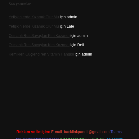
Son yorumlar
Yetişkinlerde Kızamık Olur Mu
için
admin
Yetişkinlerde Kızamık Olur Mu
için
Lale
Osmanlı Rus Savaşları Kim Kazandı
için
admin
Osmanlı Rus Savaşları Kim Kazandı
için
Deli
Kemikleri Güçlendiren Vitamin Hangisi
için
admin
o.online
Reklam ve İletişim:
E-mail:
backlinkpaneli@gmail.com
Teams: