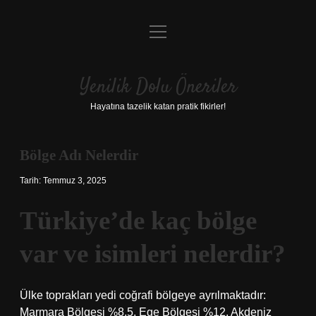
menüyü
Anasayfa
aç
Gizlilik Politikası
Yenilik Dolu Öneriler
Yasal Uyarı
Hayatına tazelik katan pratik fikirler!
Hakkımızda
Bölge Adı Nelerdir
Tarih: Temmuz 3, 2025
Türkiye’de kaç bölge
var ve isimleri nelerdir?
Ülke toprakları yedi coğrafi bölgeye ayrılmaktadır:
Marmara Bölgesi %8,5, Ege Bölgesi %12, Akdeniz