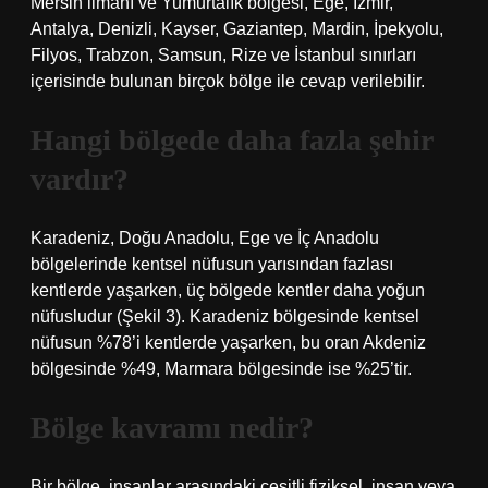
Mersin limanı ve Yumurtalık bölgesi, Ege, İzmir,
Antalya, Denizli, Kayser, Gaziantep, Mardin, İpekyolu,
Filyos, Trabzon, Samsun, Rize ve İstanbul sınırları
içerisinde bulunan birçok bölge ile cevap verilebilir.
Hangi bölgede daha fazla şehir
vardır?
Karadeniz, Doğu Anadolu, Ege ve İç Anadolu
bölgelerinde kentsel nüfusun yarısından fazlası
kentlerde yaşarken, üç bölgede kentler daha yoğun
nüfusludur (Şekil 3). Karadeniz bölgesinde kentsel
nüfusun %78’i kentlerde yaşarken, bu oran Akdeniz
bölgesinde %49, Marmara bölgesinde ise %25’tir.
Bölge kavramı nedir?
Bir bölge, insanlar arasındaki çeşitli fiziksel, insan veya