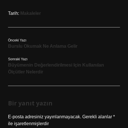
Tarih:
Makaleler
Önceki Yazı
Burslu Okumak Ne Anlama Gelir
Sonraki Yazı
Büyümenin Değerlendirilmesi Için Kullanılan
Ölçütler Nelerdir
Bir yanıt yazın
E-posta adresiniz yayınlanmayacak.
Gerekli alanlar
*
ile işaretlenmişlerdir