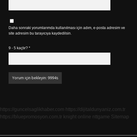
Daha sonraki yorumlarımda kullanılması için adım, e-posta adresim ve
site adresim bu tarayıcıya kaydedilsin.
9 - 5 kaçtır?
*
https://guncelsaglikhaber.com
https://dijitaldunyaniz.com.tr
https://bluepromosyon.com.tr
knight online
nttgame
Sitemap