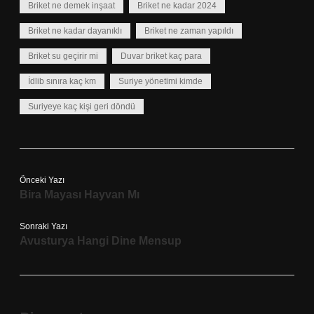
Briket ne demek inşaat
Briket ne kadar 2024
Briket ne kadar dayanıklı
Briket ne zaman yapıldı
Briket su geçirir mi
Duvar briket kaç para
İdlib sınıra kaç km
Suriye yönetimi kimde
Suriyeye kaç kişi geri döndü
Önceki Yazı
Bira Mayası Hayvan Mı
Sonraki Yazı
Avusturya Hangi Dine Mensup