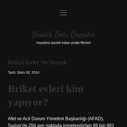
menüyü
Anasayfa
aç
Gizlilik Politikası
Yenilik Dolu Öneriler
Yasal Uyarı
Hayatına tazelik katan pratik fikirler!
Hakkımızda
Briket Evler Ne Demek
Tarih: Ekim 30, 2024
Briket evleri kim
yapıyor?
Afet ve Acil Durum Yönetimi Başkanlığı (AFAD),
Suriye’de 284 ayrı noktada projelendirilen 86 bin 481