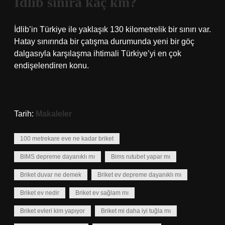
İdlib sınıra kaç km?
İdlib’in Türkiye ile yaklaşık 130 kilometrelik bir sınırı var.
Hatay sınırında bir çatışma durumunda yeni bir göç
dalgasıyla karşılaşma ihtimali Türkiye’yi en çok
endişelendiren konu.
Tarih:
Makaleler
100 metrekare eve ne kadar briket
BIMS depreme dayanıklı mı
Bims rutubet yapar mı
Briket duvar ne demek
Briket ev depreme dayanıklı mı
Briket ev nedir
Briket ev sağlam mı
Briket evleri kim yapıyor
Briket mi daha iyi tuğla mı