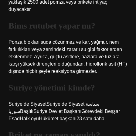
yaklaşık 2500 adet pomza veya brikete ihtiyaç
duyacaktır.
Bims rutubet yapar mı?
Ponza blokları suda çözünmez ve kar, yağmur, nem
farklılıkları veya zemindeki zararlı su gibi faktörlerden
etkilenmez. Ayrıca, güçlü asitlere, bazlara ve tuzlara
karşı yüksek dirençleri olduğundan, hidroflorik asit (HF)
dışında hiçbir şeyle reaksiyona girmezler.
Suriye yönetimi kimde?
Suriye’de SiyasetSuriye’de Siyaset سياسة
سورياBaşlıkSuriye Devlet BaşkanıGörevdeki Beşşar
EsadHalk oyuHükümet başkanı23 satır daha
Briket ne zaman yapıldı?