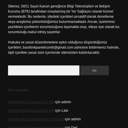
Sitemiz, 5651 Sayılı Kanun gereğince Bilgi Teknolojileri ve İletişim
Kurumu (BTK) tarafından onaylanmış bir Yer Sağlayıcı olarak hizmet
vermektedir. Bu nedenle, sitedeki içerikleri proaktif olarak denetleme
veya araştırma yükümlülüğümüz bulunmamaktadır. Ancak, üyelerimiz
yazdıkları içeriklerin sorumluluğunu taşımakta olup, siteye üye olarak bu
sorumluluğu kabul etmiş sayılırlar.
Hukuka ve yasal düzenlemelere aykırı olduğunu düşündüğünüz
içerikleri,
backlinkpanelicomtr@gmail.com
adresine bildirmeniz halinde,
ilgili içerikler yasal süre içerisinde sitemizden kaldırılacaktır.
Arama
Son yorumlar
Yetişkinlerde Kızamık Olur Mu
için
admin
Yetişkinlerde Kızamık Olur Mu
için
Lale
Osmanlı Rus Savaşları Kim Kazandı
için
admin
Osmanlı Rus Savaşları Kim Kazandı
için
Deli