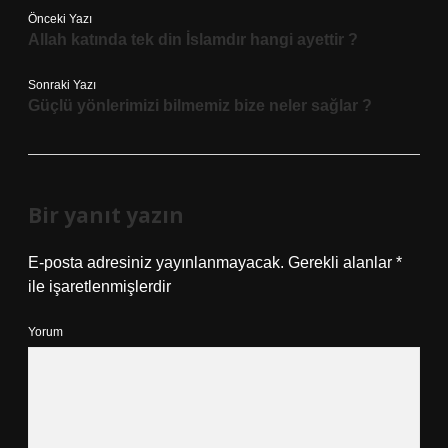
Önceki Yazı
Allah katında tek din İslamdır hangi ayettir ?
Sonraki Yazı
Güçlü yönlerimizi bilmemiz bize neler sağlar ?
Bir yanıt yazın
E-posta adresiniz yayınlanmayacak.
Gerekli alanlar
*
ile işaretlenmişlerdir
Yorum