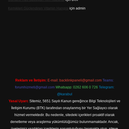
Kemikleri Güçlendiren Vitamin Hangisi
için
admin
o.online
Reklam ve İletişim:
E-mail:
backlinkpaneli@gmail.com
Teams:
forumhizmeti@gmail.com
Whatsapp: 0262 606 0 726
Telegram:
@karabul
Yasal Uyarı:
Sitemiz, 5651 Sayılı Kanun gereğince Bilgi Teknolojileri ve
İletişim Kurumu (BTK) tarafından onaylanmış bir Yer Sağlayıcı olarak
hizmet vermektedir. Bu nedenle, sitedeki içerikleri proaktif olarak
denetleme veya araştırma yükümlülüğümüz bulunmamaktadır. Ancak,
üyelerimiz yazdıkları içeriklerin sorumluluğunu taşımakta olup, siteye