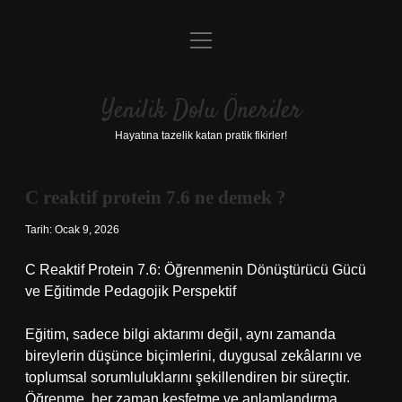
menüyü
Anasayfa
aç
Gizlilik Politikası
Yenilik Dolu Öneriler
Yasal Uyarı
Hayatına tazelik katan pratik fikirler!
Hakkımızda
C reaktif protein 7.6 ne demek ?
Tarih: Ocak 9, 2026
C Reaktif Protein 7.6: Öğrenmenin Dönüştürücü Gücü
ve Eğitimde Pedagojik Perspektif
Eğitim, sadece bilgi aktarımı değil, aynı zamanda
bireylerin düşünce biçimlerini, duygusal zekâlarını ve
toplumsal sorumluluklarını şekillendiren bir süreçtir.
Öğrenme, her zaman keşfetme ve anlamlandırma