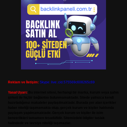
Reklam ve İletişim:
Skype: live:.cid.575569c608265c69
Yasal Uyarı:
Bu internet sitesi, herhangi bir marka, kurum veya şahıs
şirketi ile hiçbir bağlantısı bulunmamaktadır. Sitede yalnızca kendi
hazırladığımız makaleler paylaşılmaktadır. Burada yer alan içerikler
haber niteliği taşımamakta olup, gerçek kurum ve kişiler hakkında
paylaşım yapılmamaktadır. Gerçek kurum ve kişiler ile isim
benzerlikleri tamamen tesadüfidir. Sitemizdeki bilgiler taslak
halindedir ve tavsiye niteliği taşımazlar.