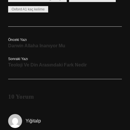
Oxford A1 kaç kelime
Önceki Yazı
Darwin Allaha Inanıyor Mu
Sonraki Yazı
Teoloji Ve Din Arasındaki Fark Nedir
10 Yorum
Yiğitalp