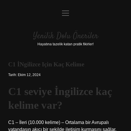
menüyü
Anasayfa
aç
Gizlilik Politikası
Yenilik Dolu Öneriler
Yasal Uyarı
Hayatına tazelik katan pratik fikirler!
Hakkımızda
C1 İNgilizce Için Kaç Kelime
Tarih: Ekim 12, 2024
C1 seviye İngilizce kaç
kelime var?
C1 – İleri (10.000 kelime) – Ortalama bir Avrupalı ​​
vatandaşın akıcı bir şekilde iletişim kurmasını sağlar.