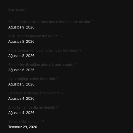
Sidebar
Son Yazılar
Ziraat Bankası kredi kartı borcu ödenmezse ne olur ?
Ağustos 9, 2026
Kuzu etini haşlarken tuz atılır mı ?
Ağustos 8, 2026
more ve less komutları arasındaki fark nedir ?
Ağustos 8, 2026
En çok tercih edilen güneş kremi hangisi ?
Ağustos 6, 2026
Ayak sağlığı neden önemlidir ?
Ağustos 5, 2026
Belediye evcil hayvana bakar mı ?
Ağustos 4, 2026
Amortisman ve itfa ne demek ?
Ağustos 4, 2026
Yosun bitki mi alg mi ?
Temmuz 29, 2026