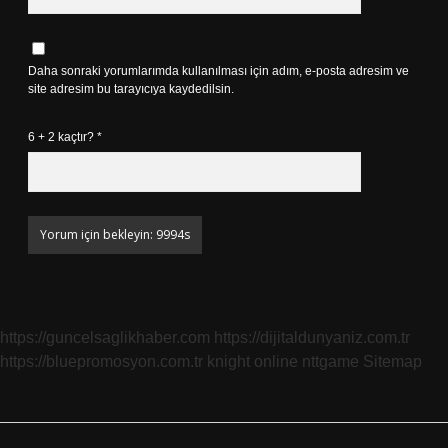
Daha sonraki yorumlarımda kullanılması için adım, e-posta adresim ve
site adresim bu tarayıcıya kaydedilsin.
6 + 2 kaçtır?
*
https://guncelsaglikhaber.com
https://dijitaldunyaniz.com.tr
https://bluepromosyon.com.tr
knight online
nttgame
Sitemap