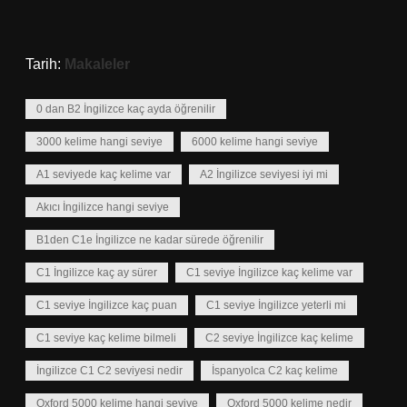
Tarih:
Makaleler
0 dan B2 İngilizce kaç ayda öğrenilir
3000 kelime hangi seviye
6000 kelime hangi seviye
A1 seviyede kaç kelime var
A2 İngilizce seviyesi iyi mi
Akıcı İngilizce hangi seviye
B1den C1e İngilizce ne kadar sürede öğrenilir
C1 İngilizce kaç ay sürer
C1 seviye İngilizce kaç kelime var
C1 seviye İngilizce kaç puan
C1 seviye İngilizce yeterli mi
C1 seviye kaç kelime bilmeli
C2 seviye İngilizce kaç kelime
İngilizce C1 C2 seviyesi nedir
İspanyolca C2 kaç kelime
Oxford 5000 kelime hangi seviye
Oxford 5000 kelime nedir