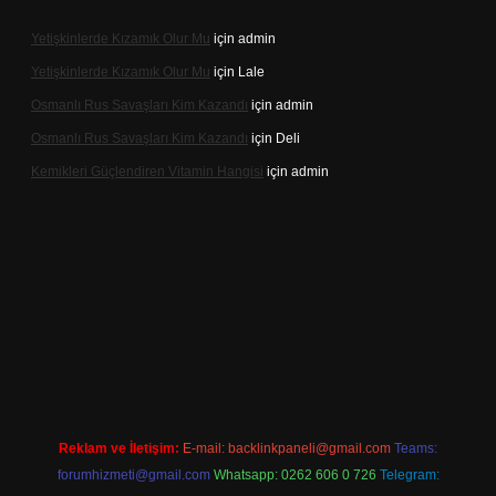
Yetişkinlerde Kızamık Olur Mu
için
admin
Yetişkinlerde Kızamık Olur Mu
için
Lale
Osmanlı Rus Savaşları Kim Kazandı
için
admin
Osmanlı Rus Savaşları Kim Kazandı
için
Deli
Kemikleri Güçlendiren Vitamin Hangisi
için
admin
ino.online
Reklam ve İletişim:
E-mail:
backlinkpaneli@gmail.com
Teams:
forumhizmeti@gmail.com
Whatsapp: 0262 606 0 726
Telegram: