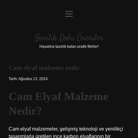
menüyü
Anasayfa
aç
Gizlilik Politikası
Yenilik Dolu Öneriler
Yasal Uyarı
Hayatına tazelik katan pratik fikirler!
Hakkımızda
Cam elyaf malzeme nedir
Tarih: Ağustos 13, 2024
Cam Elyaf Malzeme
Nedir?
Cam elyaf malzemeler, gelişmiş teknoloji ve yenilikçi
tasarımlarla üretilen ince karbon elyaflarının bir