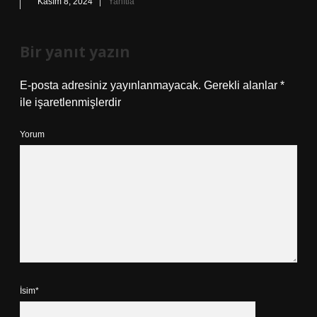
Kasım 8, 2024
Yanıtla
Bir yanıt yazın
E-posta adresiniz yayınlanmayacak.
Gerekli alanlar
*
ile işaretlenmişlerdir
Yorum
İsim*