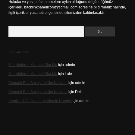
Hukuka ve yasal düzenlemelere aykırı olduğunu düşündüğünüz
içerikleri,
backlinkpanelicomtr@gmail.com
adresine bildirmeniz halinde,
ilgili içerikler yasal süre içerisinde sitemizden kaldırılacaktır.
Arama
Son yorumlar
Yetişkinlerde Kızamık Olur Mu
için
admin
Yetişkinlerde Kızamık Olur Mu
için
Lale
Osmanlı Rus Savaşları Kim Kazandı
için
admin
Osmanlı Rus Savaşları Kim Kazandı
için
Deli
Kemikleri Güçlendiren Vitamin Hangisi
için
admin