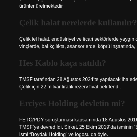
ürünler üretmektedir.
Çelik halat nerelerde kullanılır?
Çelik tel halat, endüstriyel ve ticari sektörlerde yaygın 
vinçlerde, balıkçılıkta, asansörlerde, köprü inşaatında, 
Hes Kablo kaça satıldı?
TMSF tarafından 28 Ağustos 2024’te yapılacak ihalede, 
Çelik için 22 milyar liralık rezerv fiyat belirlendi.
Erciyes Holding devletin mi?
FETÖ/PDY soruşturması kapsamında 18 Ağustos 2016’da
TMSF’ye devredildi. Şirket, 25 Ekim 2019’da isminin “E
ismi “Boydak Holding” ve logosu da öyle.