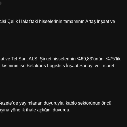
?
icisi Çelik Halat’taki hisselerinin tamamının Artaş İnşaat ve
lat ve Tel San. ALS. Şirket hisselerinin %69,83’ünün; %75’lik
k kısmının ise Betatrans Logistics İnşaat Sanayi ve Ticaret
Gazete’de yayımlanan duyuruyla, kablo sektörünün öncü
şına yönelik ihale açtığını duyurdu.