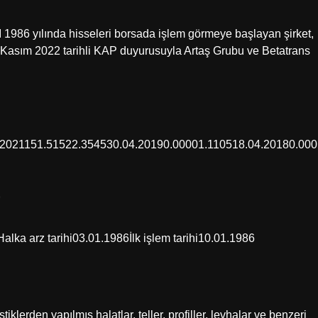
 yılında hisseleri borsada işlem görmeye başlayan şirket,
9 Kasım 2022 tarihli KAP duyurusuyla Artaş Grubu ve Betatrans
.2021151.51522.354530.04.20190.00001.110518.04.20180.000
?
a arz tarihi03.01.1986İlk işlem tarihi10.01.1986
iklerden yapılmış halatlar, teller, profiller, levhalar ve benzeri