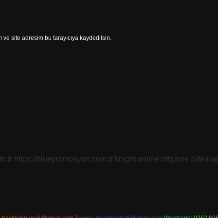
ve site adresim bu tarayıcıya kaydedilsin.
m.tr
https://bluepromosyon.com.tr
knight online
nttgame
Sitema