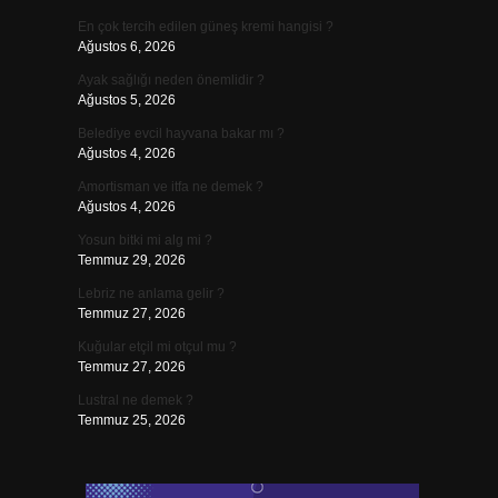
En çok tercih edilen güneş kremi hangisi ?
Ağustos 6, 2026
Ayak sağlığı neden önemlidir ?
Ağustos 5, 2026
Belediye evcil hayvana bakar mı ?
Ağustos 4, 2026
Amortisman ve itfa ne demek ?
Ağustos 4, 2026
Yosun bitki mi alg mi ?
Temmuz 29, 2026
Lebriz ne anlama gelir ?
Temmuz 27, 2026
Kuğular etçil mi otçul mu ?
Temmuz 27, 2026
Lustral ne demek ?
Temmuz 25, 2026