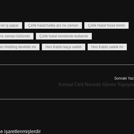
ne iş yapar
Çelik halat halka arz ne zaman
Çelik Halat hisse kimin
t ne zaman bölündü
Çelik halat nerelerde kullanılır
es Holding devletin mi
Hes Kablo kaça satıldı
Hes Kablo satılık mı
Sonraki Yaz
Kemal Cirit Nerede Görev Yapıyo
le işaretlenmişlerdir