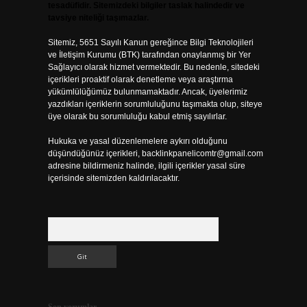
tesadüfidir. Sitemizdeki bilgiler taslak halindedir ve
tavsiye niteliği taşımazlar.
Sitemiz, 5651 Sayılı Kanun gereğince Bilgi Teknolojileri
ve İletişim Kurumu (BTK) tarafından onaylanmış bir Yer
Sağlayıcı olarak hizmet vermektedir. Bu nedenle, sitedeki
içerikleri proaktif olarak denetleme veya araştırma
yükümlülüğümüz bulunmamaktadır. Ancak, üyelerimiz
yazdıkları içeriklerin sorumluluğunu taşımakta olup, siteye
üye olarak bu sorumluluğu kabul etmiş sayılırlar.
Hukuka ve yasal düzenlemelere aykırı olduğunu
düşündüğünüz içerikleri,
backlinkpanelicomtr@gmail.com
adresine bildirmeniz halinde, ilgili içerikler yasal süre
içerisinde sitemizden kaldırılacaktır.
Arama