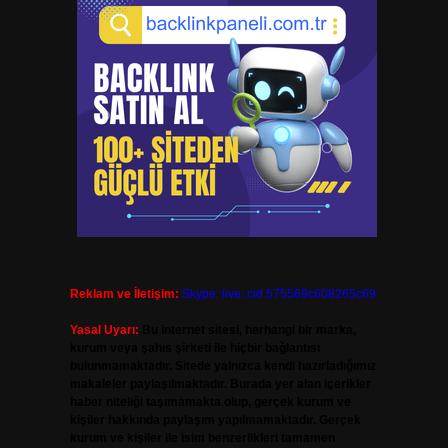
Reklam ve İletişim:
Skype: live:.cid.575569c608265c69
Yasal Uyarı:
Bu internet sitesi, herhangi bir marka,
kurum veya şahıs şirketi ile hiçbir bağlantısı
bulunmamaktadır. Sitede yalnızca kendi hazırladığımız
makaleler paylaşılmaktadır. Burada yer alan içerikler
haber niteliği taşımamakta olup, gerçek kurum ve
kişiler hakkında paylaşım yapılmamaktadır. Gerçek
kurum ve kişiler ile isim benzerlikleri tamamen