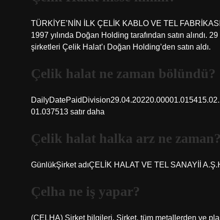
TÜRKİYE’NİN İLK ÇELİK KABLO VE TEL FABRİKASI 1986
1997 yılında Doğan Holding tarafından satın alındı. 2
şirketleri Çelik Halat’ı Doğan Holding’den satın aldı.
Çelik halat ne zaman bölündü?
DailyDatePaidDivision29.04.20220.00001.015415.02
01.037513 satır daha
Çelik halat halka arz ne zaman
GünlükŞirket adıÇELİK HALAT VE TEL SANAYİİ A.Ş.Halk
Çelha ne iş yapar?
(CELHA) Şirket bilgileri. Şirket, tüm metallerden ve plast