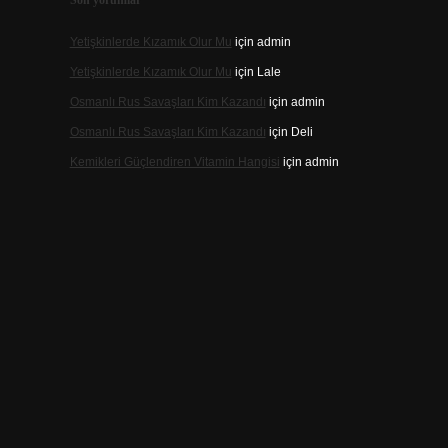
Son yorumlar
Yetişkinlerde Kızamık Olur Mu
için
admin
Yetişkinlerde Kızamık Olur Mu
için
Lale
Osmanlı Rus Savaşları Kim Kazandı
için
admin
Osmanlı Rus Savaşları Kim Kazandı
için
Deli
Kemikleri Güçlendiren Vitamin Hangisi
için
admin