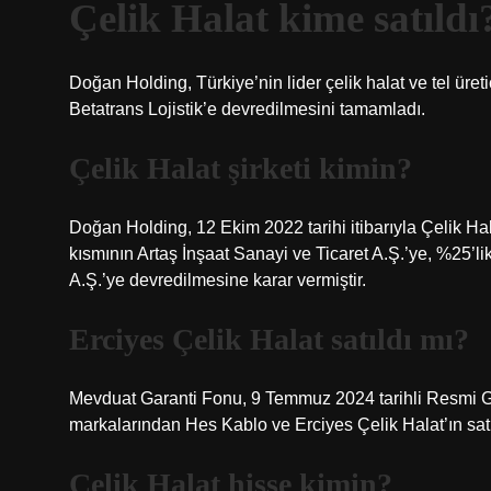
Çelik Halat kime satıldı
Doğan Holding, Türkiye’nin lider çelik halat ve tel üret
Betatrans Lojistik’e devredilmesini tamamladı.
Çelik Halat şirketi kimin?
Doğan Holding, 12 Ekim 2022 tarihi itibarıyla Çelik Ha
kısmının Artaş İnşaat Sanayi ve Ticaret A.Ş.’ye, %25’li
A.Ş.’ye devredilmesine karar vermiştir.
Erciyes Çelik Halat satıldı mı?
Mevduat Garanti Fonu, 9 Temmuz 2024 tarihli Resmi 
markalarından Hes Kablo ve Erciyes Çelik Halat’ın satı
Çelik Halat hisse kimin?