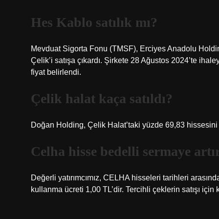
Hes Kablo satılık mı?
Mevduat Sigorta Fonu (TMSF), Erciyes Anadolu Holding
Çelik’i satışa çıkardı. Şirkete 28 Ağustos 2024’te ihaleyl
fiyat belirlendi.
Çelik halat kaça satıldı?
Doğan Holding, Çelik Halat’taki yüzde 69,83 hissesini
Celha hisse bedelli sermaye art
Değerli yatırımcımız, CELHA hisseleri tarihleri ​​arasın
kullanma ücreti 1,00 TL’dir. Tercihli çeklerin satışı için 