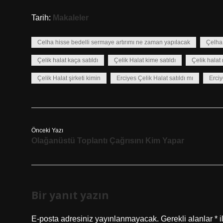
Tarih:
Makaleler
Celha hisse bedelli sermaye artırımı ne zaman yapılacak
Çelha 
Çelik halat kaça satıldı
Çelik Halat kime satıldı
Çelik hala
Çelik Halat şirketi kimin
Erciyes Çelik Halat satıldı mı
Erciy
Önceki Yazı
Olağanüstü Toplantı Çağrısını Kim Yapar
Bir yanıt yazın
E-posta adresiniz yayınlanmayacak.
Gerekli alanlar
*
i