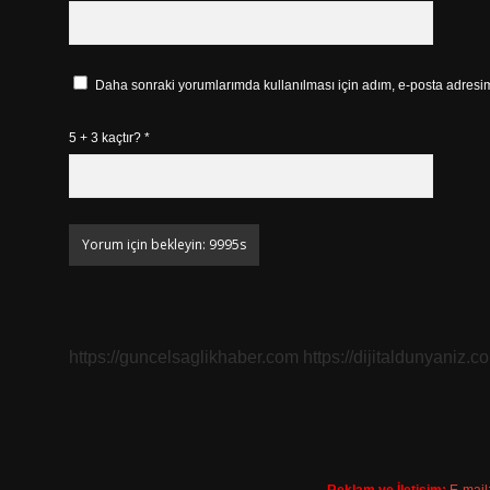
Daha sonraki yorumlarımda kullanılması için adım, e-posta adresim 
5 + 3 kaçtır?
*
https://guncelsaglikhaber.com
https://dijitaldunyaniz.co