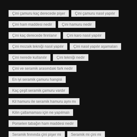
Çini çamuru kaç derecede pişer
Çini çamuru nasıl yapılır
Çini ham maddesi nedir
Çini hamuru nedir
Çini kaç derecede fırınlanır
Çini karo nasıl yapılır
Çini mozaik tekniği nasıl yapılır
Çini nasıl yapılır aşamaları
Çini nerede kullanılır
Çini tekniği nedir
Çini ve seramik arasındaki fark nedir
En iyi seramik çamuru hangisi
Kaç çeşit seramik çamuru vardır
Kil hamuru ile seramik hamuru aynı mı
Kilin çatlamaması için ne yapılmalı
Porselen tabağın ham maddesi nedir
Seramik fırınında çini pişer mi
Seramik mi çini mi