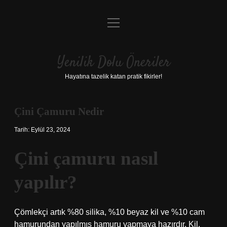
menüyü
Anasayfa
aç
Gizlilik Politikası
Yenilik Dolu Öneriler
Yasal Uyarı
Hayatına tazelik katan pratik fikirler!
Hakkımızda
Çini Çamuru Nedir
Tarih: Eylül 23, 2024
Çini çamuru nasıl
yapılır?
Çömlekçi artık %80 silika, %10 beyaz kil ve %10 cam
hamurundan yapılmış hamuru yapmaya hazırdır. Kil,