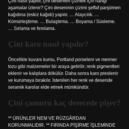
Çini nasıl yapılır, çini desenleri çizmek için hangi
aşamalar izlenir? Çini deseninin çizimi şeffaf parşömen
kağıdına (eskiz kağıdı) yapılır. … Alaycılık. …
Kömürleştirme. … Bulaştırma. … Boyama / Süsleme.
… Sırlama ve fırınlama.
Çini karo nasıl yapılır?
Öncelikle kuvars kumu, Portland porseleni ve mermer
tozu gibi malzemeler bir araya getirilir; renk pigmentleri
eklenir ve kalıplara dökülür. Daha sonra karo preslenir
ve kurumaya bırakılır. İstenilen her renk ve desende
seramik karolar elde etmek mümkündür.
Çini çamuru kaç derecede pişer?
** ÜRÜNLER NEM VE RÜZGÂRDAN
KORUNMALIDIR. ** FIRINDA PİŞİRME İŞLEMİNDE