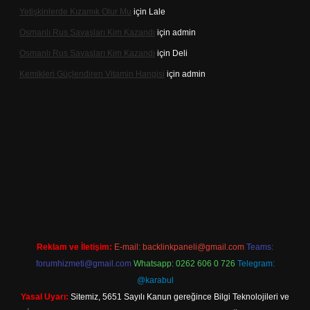
Yetişkinlerde Kızamık Olur Mu
için
Lale
Osmanlı Rus Savaşları Kim Kazandı
için
admin
Osmanlı Rus Savaşları Kim Kazandı
için
Deli
Kemikleri Güçlendiren Vitamin Hangisi
için
admin
ine
Reklam ve İletişim:
E-mail:
backlinkpaneli@gmail.com
Teams:
forumhizmeti@gmail.com
Whatsapp: 0262 606 0 726
Telegram:
@karabul
Yasal Uyarı:
Sitemiz, 5651 Sayılı Kanun gereğince Bilgi Teknolojileri ve