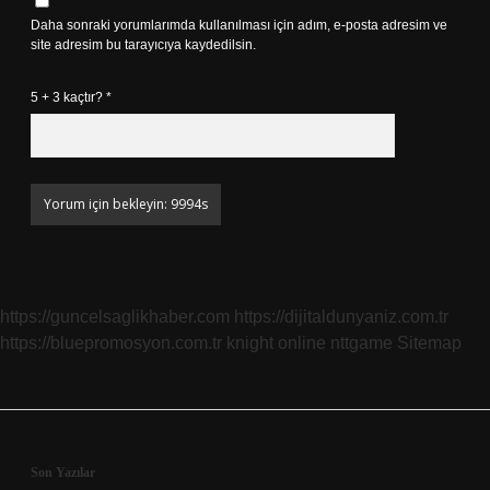
Daha sonraki yorumlarımda kullanılması için adım, e-posta adresim ve
site adresim bu tarayıcıya kaydedilsin.
5 + 3 kaçtır?
*
https://guncelsaglikhaber.com
https://dijitaldunyaniz.com.tr
https://bluepromosyon.com.tr
knight online
nttgame
Sitemap
Sidebar
Son Yazılar