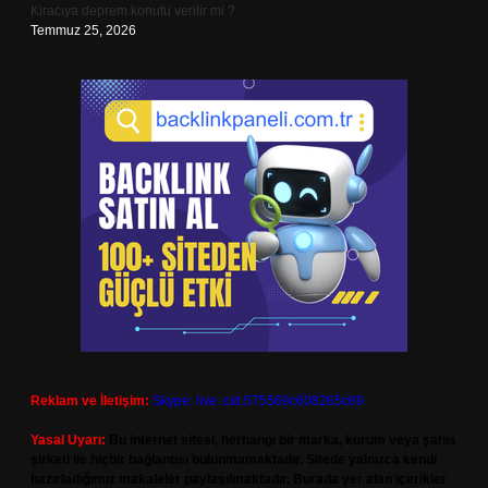
Kiracıya deprem konutu verilir mi ?
Temmuz 25, 2026
Reklam ve İletişim:
Skype: live:.cid.575569c608265c69
Yasal Uyarı:
Bu internet sitesi, herhangi bir marka, kurum veya şahıs
şirketi ile hiçbir bağlantısı bulunmamaktadır. Sitede yalnızca kendi
hazırladığımız makaleler paylaşılmaktadır. Burada yer alan içerikler