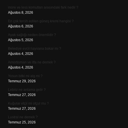
more ve less komutları arasındaki fark nedir ?
Ağustos 8, 2026
En çok tercih edilen güneş kremi hangisi ?
Ağustos 6, 2026
Ayak sağlığı neden önemlidir ?
Ağustos 5, 2026
Belediye evcil hayvana bakar mı ?
Ağustos 4, 2026
Amortisman ve itfa ne demek ?
Ağustos 4, 2026
Yosun bitki mi alg mi ?
Temmuz 29, 2026
Lebriz ne anlama gelir ?
Temmuz 27, 2026
Kuğular etçil mi otçul mu ?
Temmuz 27, 2026
Lustral ne demek ?
Temmuz 25, 2026