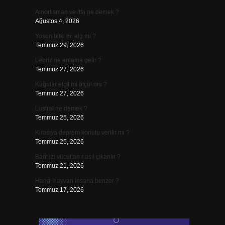
Amortisman ve itfa ne demek ?
Ağustos 4, 2026
Yosun bitki mi alg mi ?
Temmuz 29, 2026
Lebriz ne anlama gelir ?
Temmuz 27, 2026
Kuğular etçil mi otçul mu ?
Temmuz 27, 2026
Lustral ne demek ?
Temmuz 25, 2026
Kiracıya deprem konutu verilir mi ?
Temmuz 25, 2026
Bant izi vücuttan nasıl çıkarılır ?
Temmuz 21, 2026
Hangi hayvan insana benzer ?
Temmuz 17, 2026