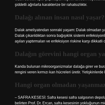
şiddetli ağrılarla karakterize bir rahatsızlıktır.
Dalağı alınan insan nasıl yaşar?
Dalak ameliyatından sonraki yaşam: Dalak olmadan ya
Dalak çıkarıldıktan sonra bağışıklık sistemi enfeksiyonl
aşıları yaptırmaları ve enfeksiyon riskine karşı dikkatli o
Dalağın görevini hangi organ y
Kanda bulunan mikroorganizmalar dalağa girer ve burad
rengini veren kırmızı kan hücreleri üretir. Yetişkinlerde k
Hangi organ olmadan yaşanma
– SAFRA KESESİ: Safra kesesi safra salgısının depolan
belirten Prof. Dr. Ercan, safra kesesinin yokluğunun mi