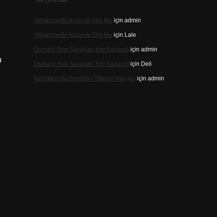
Son yorumlar
Yetişkinlerde Kızamık Olur Mu
için
admin
Yetişkinlerde Kızamık Olur Mu
için
Lale
Osmanlı Rus Savaşları Kim Kazandı
için
admin
ı
Osmanlı Rus Savaşları Kim Kazandı
için
Deli
Kemikleri Güçlendiren Vitamin Hangisi
için
admin