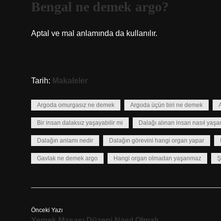
Bengal ne demek argo?
Aptal ve mal anlamında da kullanılır.
Tarih:
Makaleler
Argoda omurgasız ne demek
Argoda üçün biri ne demek
Bir insan dalaksız yaşayabilir mi
Dalağı alınan insan nasıl yaşa
Dalağın anlamı nedir
Dalağın görevini hangi organ yapar
Gavlak ne demek argo
Hangi organ olmadan yaşanmaz
Ş
Önceki Yazı
Yemek Masası Düzeni Nasıl Olmalı