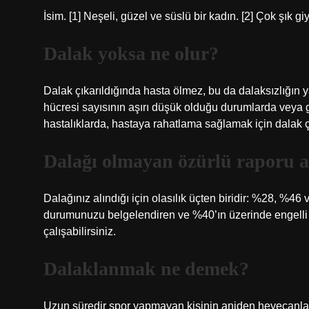
İsim. [1] Neşeli, güzel ve süslü bir kadın. [2] Çok şık 
Dalak yoksa ne olur?
Dalak çıkarıldığında hasta ölmez, bu da dalaksızlığın
hücresi sayısının aşırı düşük olduğu durumlarda veya g
hastalıklarda, hastaya rahatlama sağlamak için dalak çık
Dalağı olmayan özürlü raporu a
Dalağınız alındığı için olasılık üçten biridir: %28, %4
durumunuzu belgelendiren ve %40’ın üzerinde engelli ol
çalışabilirsiniz.
Dalaklanmak ne demek?
Uzun süredir spor yapmayan kişinin aniden heyecanlanı