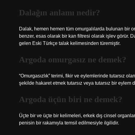
Dalağın anlamı nedir?
Dalak, hemen hemen tüm omurgalılarda bulunan bir orga
benzer, esas olarak bir kan filtresi olarak işlev görür. 
gelen Eski Türkçe talak kelimesinden türemiştir.
Argoda omurgasız ne demek?
“Omurgasızlık” terimi, fikir ve eylemlerinde tutarsız ola
şekilde hakaret etmek tutarsız veya tutarsız bir eylem 
Argoda üçün biri ne demek?
Üçte bir ve üçte bir kelimeleri, erkek dış cinsel organla
penisin bir rakamıyla temsil edilmesiyle ilgilidir.