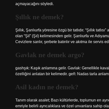
açmayacağını söyledi.
Şıllık ne demek?
Şıllık, Şanlıurfa yöresine özgü bir tatlıdır. “Şıllık tatlısı
olan “Şil” (Şıl) kelimesinden gelir. Şanlıurfa ve Adıyama
Cevizlere sarılır, şerbete batırılır ve akıtma ile servis edi
Gavlak ne demek argo?
gashşık: Kaşık anlamına gelir. Gavlak: Genellikle kavak
özelliğini anlatan bir kelimedir. geñ: Nadas tarla anlamı
Asil kadın ne demek?
Tanım olarak asalet; Bazı kültürlerde, toplumun en ayrı
emriyle belirli ayrıcalıklara ve özel unvanlara sahip olan