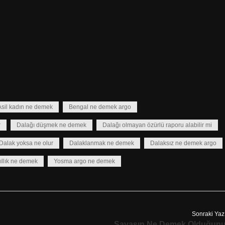
Asil kadın ne demek
Bengal ne demek argo
r
Dalağı düşmek ne demek
Dalağı olmayan özürlü raporu alabilir mi
Dalak yoksa ne olur
Dalaklanmak ne demek
Dalaksız ne demek argo
ıllık ne demek
Yosma argo ne demek
Sonraki Yaz
Savaşın Ne Demek Olduğun