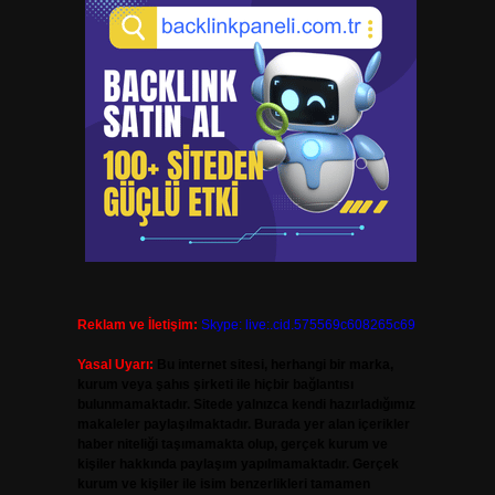
Reklam ve İletişim:
Skype: live:.cid.575569c608265c69
Yasal Uyarı:
Bu internet sitesi, herhangi bir marka,
kurum veya şahıs şirketi ile hiçbir bağlantısı
bulunmamaktadır. Sitede yalnızca kendi hazırladığımız
makaleler paylaşılmaktadır. Burada yer alan içerikler
haber niteliği taşımamakta olup, gerçek kurum ve
kişiler hakkında paylaşım yapılmamaktadır. Gerçek
kurum ve kişiler ile isim benzerlikleri tamamen