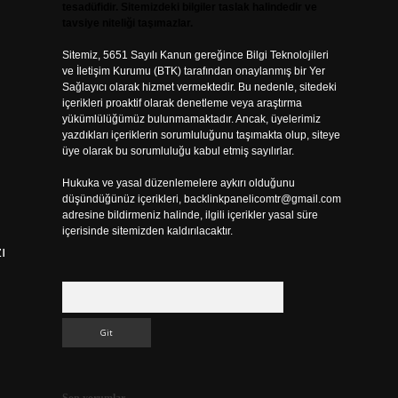
tesadüfidir. Sitemizdeki bilgiler taslak halindedir ve
tavsiye niteliği taşımazlar.
Sitemiz, 5651 Sayılı Kanun gereğince Bilgi Teknolojileri
ve İletişim Kurumu (BTK) tarafından onaylanmış bir Yer
Sağlayıcı olarak hizmet vermektedir. Bu nedenle, sitedeki
içerikleri proaktif olarak denetleme veya araştırma
yükümlülüğümüz bulunmamaktadır. Ancak, üyelerimiz
i
yazdıkları içeriklerin sorumluluğunu taşımakta olup, siteye
üye olarak bu sorumluluğu kabul etmiş sayılırlar.
Hukuka ve yasal düzenlemelere aykırı olduğunu
düşündüğünüz içerikleri,
backlinkpanelicomtr@gmail.com
adresine bildirmeniz halinde, ilgili içerikler yasal süre
içerisinde sitemizden kaldırılacaktır.
ı
Arama