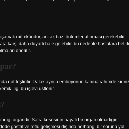
şamak mümkündür, ancak bazı önlemler alınması gerekebilir.
ara karşı daha duyarlı hale gelebilir, bu nedenle hastalara belirl
lmaları önerilir.
apar?
a nötrleştirilir. Dalak ayrıca embriyonun kanına rahimde kırmız
emik iliği bu işlevi üstlenir.
z?
dığı organdır. Safra kesesinin hayati bir organ olmadığını
dede gastrit ve reflü gelişmesi dışında herhangi bir soruna yol