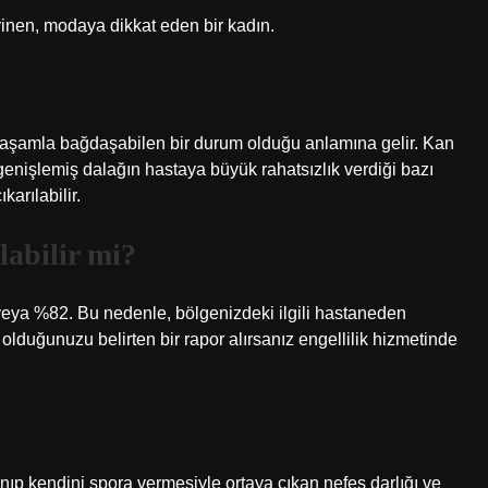
giyinen, modaya dikkat eden bir kadın.
 yaşamla bağdaşabilen bir durum olduğu anlamına gelir. Kan
enişlemiş dalağın hastaya büyük rahatsızlık verdiği bazı
arılabilir.
labilir mi?
6 veya %82. Bu nedenle, bölgenizdeki ilgili hastaneden
duğunuzu belirten bir rapor alırsanız engellilik hizmetinde
p kendini spora vermesiyle ortaya çıkan nefes darlığı ve