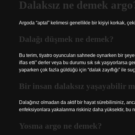
Dalaksız ne demek argo
Argoda “aptal” kelimesi genellikle bir kişiyi korkak, çe
Dalağı düşmek ne demek?
Bu terim, tiyatro oyuncuları sahnede oynarken bir şeye 
iflas etti” derler veya bu durumu sık sık yaşıyorlarsa 
yaparken çok fazla güldüğü için “dalak zayıflığı” ile suç
Bir insan dalaksız yaşayabilir m
Dalağınız olmadan da aktif bir hayat sürebilirsiniz, anc
enfeksiyonlara yakalanma riskiniz daha yüksektir, bu n
Yosma argo ne demek?