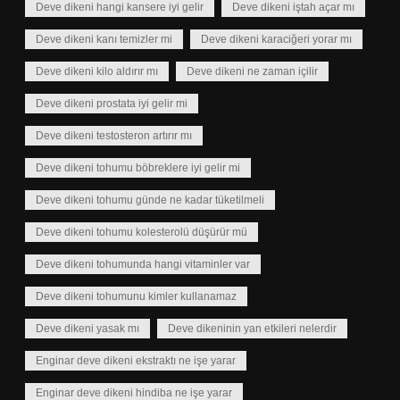
Deve dikeni hangi kansere iyi gelir
Deve dikeni iştah açar mı
Deve dikeni kanı temizler mi
Deve dikeni karaciğeri yorar mı
Deve dikeni kilo aldırır mı
Deve dikeni ne zaman içilir
Deve dikeni prostata iyi gelir mi
Deve dikeni testosteron artırır mı
Deve dikeni tohumu böbreklere iyi gelir mi
Deve dikeni tohumu günde ne kadar tüketilmeli
Deve dikeni tohumu kolesterolü düşürür mü
Deve dikeni tohumunda hangi vitaminler var
Deve dikeni tohumunu kimler kullanamaz
Deve dikeni yasak mı
Deve dikeninin yan etkileri nelerdir
Enginar deve dikeni ekstraktı ne işe yarar
Enginar deve dikeni hindiba ne işe yarar