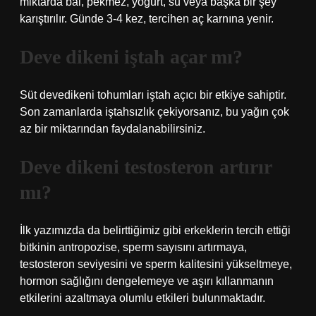
miktarda bal, pekmez, yoğurt, su veya başka bir şey
karıştırılır. Günde 3-4 kez, tercihen aç karnına yenir.
Deve dikeni iştah açar mı?
Süt devedikeni tohumları iştah açıcı bir etkiye sahiptir.
Son zamanlarda iştahsızlık çekiyorsanız, bu yağın çok
az bir miktarından faydalanabilirsiniz.
Deve dikeni testosteron artırır
mı?
İlk yazımızda da belirttiğimiz gibi erkeklerin tercih ettiği
bitkinin antropozise, ​​sperm sayısını artırmaya,
testosteron seviyesini ve sperm kalitesini yükseltmeye,
hormon sağlığını dengelemeye ve aşırı kıllanmanın
etkilerini azaltmaya olumlu etkileri bulunmaktadır.