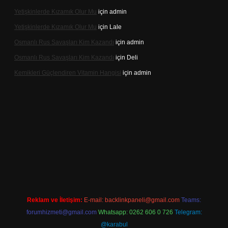
Yetişkinlerde Kızamık Olur Mu
için
admin
Yetişkinlerde Kızamık Olur Mu
için
Lale
Osmanlı Rus Savaşları Kim Kazandı
için
admin
Osmanlı Rus Savaşları Kim Kazandı
için
Deli
Kemikleri Güçlendiren Vitamin Hangisi
için
admin
e
Reklam ve İletişim:
E-mail:
backlinkpaneli@gmail.com
Teams:
forumhizmeti@gmail.com
Whatsapp: 0262 606 0 726
Telegram:
@karabul