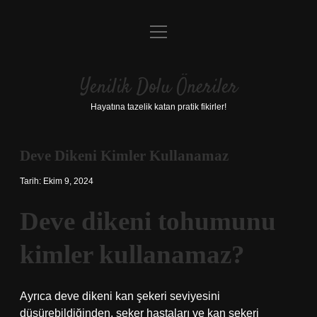
menüyü
Anasayfa
aç
Gizlilik Politikası
Yenilik Dolu Öneriler
Yasal Uyarı
Hayatına tazelik katan pratik fikirler!
Hakkımızda
Deve Dikeni Kimler Kullanamaz
Tarih: Ekim 9, 2024
Deve dikeni tohumunu
kimler kullanamaz?
Ayrıca deve dikeni kan şekeri seviyesini
düşürebildiğinden, şeker hastaları ve kan şekeri