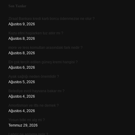
Sidebar
Son Yazılar
Ziraat Bankası kredi kartı borcu ödenmezse ne olur ?
Ağustos 9, 2026
Kuzu etini haşlarken tuz atılır mı ?
Ağustos 8, 2026
more ve less komutları arasındaki fark nedir ?
Ağustos 8, 2026
En çok tercih edilen güneş kremi hangisi ?
Ağustos 6, 2026
Ayak sağlığı neden önemlidir ?
Ağustos 5, 2026
Belediye evcil hayvana bakar mı ?
Ağustos 4, 2026
Amortisman ve itfa ne demek ?
Ağustos 4, 2026
Yosun bitki mi alg mi ?
Temmuz 29, 2026
Lebriz ne anlama gelir ?