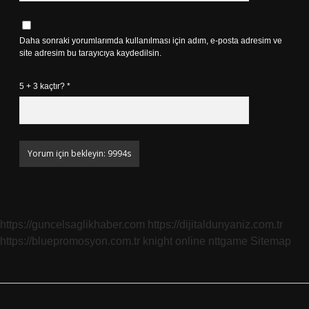
Daha sonraki yorumlarımda kullanılması için adım, e-posta adresim ve
site adresim bu tarayıcıya kaydedilsin.
5 + 3 kaçtır?
*
https://guncelsaglikhaber.com
https://dijitaldunyaniz.com.tr
https://bluepromosyon.com.tr
knight online
nttgame
Sitemap