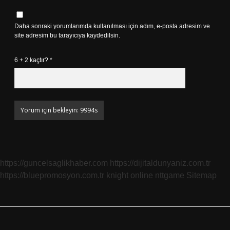
Daha sonraki yorumlarımda kullanılması için adım, e-posta adresim ve
site adresim bu tarayıcıya kaydedilsin.
6 + 2 kaçtır?
*
https://guncelsaglikhaber.com
https://dijitaldunyaniz.com.tr
https://bluepromosyon.com.tr
knight online
nttgame
Sitemap