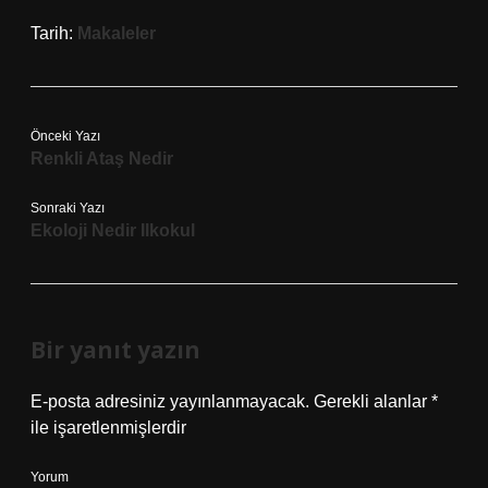
Tarih:
Makaleler
Önceki Yazı
Renkli Ataş Nedir
Sonraki Yazı
Ekoloji Nedir Ilkokul
Bir yanıt yazın
E-posta adresiniz yayınlanmayacak.
Gerekli alanlar
*
ile işaretlenmişlerdir
Yorum