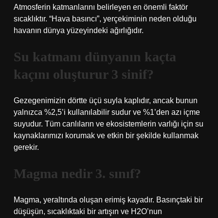
Atmosferin katmanlarını belirleyen en önemli faktör
sıcaklıktır. “Hava basıncı”, yerçekiminin neden olduğu
havanın dünya yüzeyindeki ağırlığıdır.
Su katmanı dünyanın kaçta
kaçını oluşturur 3 sinif?
Gezegenimizin dörtte üçü suyla kaplıdır, ancak bunun
yalnızca %2,5’i kullanılabilir sudur ve %1’den azı içme
suyudur. Tüm canlıların ve ekosistemlerin varlığı için su
kaynaklarımızı korumak ve etkin bir şekilde kullanmak
gerekir.
Magma nedir 3. sınıf?
Magma, yeraltında oluşan erimiş kayadır. Basınçtaki bir
düşüşün, sıcaklıktaki bir artışın ve H2O’nun