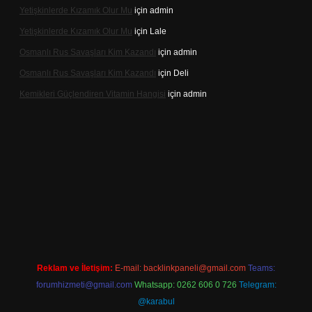
Yetişkinlerde Kızamık Olur Mu
için
admin
Yetişkinlerde Kızamık Olur Mu
için
Lale
Osmanlı Rus Savaşları Kim Kazandı
için
admin
Osmanlı Rus Savaşları Kim Kazandı
için
Deli
Kemikleri Güçlendiren Vitamin Hangisi
için
admin
ine
Reklam ve İletişim:
E-mail:
backlinkpaneli@gmail.com
Teams:
forumhizmeti@gmail.com
Whatsapp: 0262 606 0 726
Telegram:
@karabul