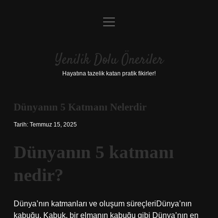
menüyü
Anasayfa
aç
Gizlilik Politikası
Yenilik Dolu Öneriler
Yasal Uyarı
Hayatına tazelik katan pratik fikirler!
Hakkımızda
Dünyanın 5 Katmanı Nelerdir
Tarih: Temmuz 15, 2025
Dünyanın 5 katmanı
nedir?
Dünya’nın katmanları ve oluşum süreçleriDünya’nın
kabuğu. Kabuk, bir elmanın kabuğu gibi Dünya’nın en