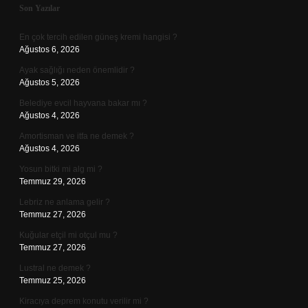
Sidebar
Son Yazılar
En çok tercih edilen güneş kremi hangisi ?
Ağustos 6, 2026
Ayak sağlığı neden önemlidir ?
Ağustos 5, 2026
Belediye evcil hayvana bakar mı ?
Ağustos 4, 2026
Amortisman ve itfa ne demek ?
Ağustos 4, 2026
Yosun bitki mi alg mi ?
Temmuz 29, 2026
Lebriz ne anlama gelir ?
Temmuz 27, 2026
Kuğular etçil mi otçul mu ?
Temmuz 27, 2026
Lustral ne demek ?
Temmuz 25, 2026
Kiracıya deprem konutu verilir mi ?