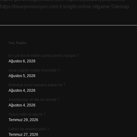
https://bluepromosyon.com.tr
knight online
nttgame
Sitemap
Sidebar
Son Yazılar
En çok tercih edilen güneş kremi hangisi ?
Ağustos 6, 2026
Ayak sağlığı neden önemlidir ?
Ağustos 5, 2026
Belediye evcil hayvana bakar mı ?
Ağustos 4, 2026
Amortisman ve itfa ne demek ?
Ağustos 4, 2026
Yosun bitki mi alg mi ?
Temmuz 29, 2026
Lebriz ne anlama gelir ?
Temmuz 27, 2026