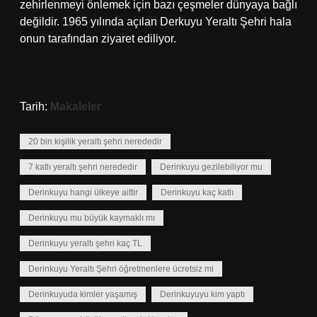
zehirlenmeyi önlemek için bazı çeşmeler dünyaya bağlı
değildir. 1965 yılında açılan Derkuyu Yeraltı Şehri hala
onun tarafından ziyaret ediliyor.
Tarih:
Makaleler
20 bin kişilik yeraltı şehri nerededir
7 katlı yeraltı şehri nerededir
Derinkuyu gezilebiliyor mu
Derinkuyu hangi ülkeye aittir
Derinkuyu kaç katlı
Derinkuyu mu büyük kaymaklı mı
Derinkuyu yeraltı şehri kaç TL
Derinkuyu Yeraltı Şehri öğretmenlere ücretsiz mi
Derinkuyuda kimler yaşamış
Derinkuyuyu kim yaptı