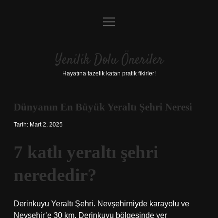
menüyü
Anasayfa
aç
Gizlilik Politikası
Yenilik Dolu Öneriler
Yasal Uyarı
Hayatına tazelik katan pratik fikirler!
Hakkımızda
Dünyanın En Büyük Yeraltı Şehri Neresi
Tarih: Mart 2, 2025
7 katlı yeraltı şehri
nerededir?
Derinkuyu Yeraltı Şehri. Nevşehirniyde karayolu ve
Nevşehir’e 30 km. Derinkuyu bölgesinde yer