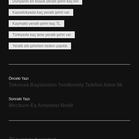
Dünyanın en büyük yeraltı şehri kaç km
Kapadokyada kaç yeraltı şehri var
Kaymaklı yeraltı şehri kaç TL
Türkiyede kaç tane yeraltı şehri var
Yeraltı altı şehirleri neden yapıldı
Önceki Yazı
Teknosa Bayisinden Yenilenmiş Telefon Alınır Mı
Sonraki Yazı
Mecbure Eş Anlamlısı Nedir