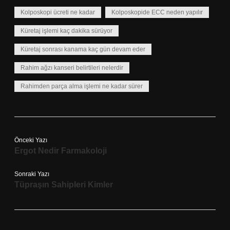
Kolposkopi ücreti ne kadar
Kolposkopide ECC neden yapılır
Küretaj işlemi kaç dakika sürüyor
Küretaj sonrası kanama kaç gün devam eder
Rahim ağzı kanseri belirtileri nelerdir
Rahimden parça alma işlemi ne kadar sürer
Önceki Yazı
Ergot Nedir Farmakoloji
Sonraki Yazı
Tüpraşın Sahipleri Kimler