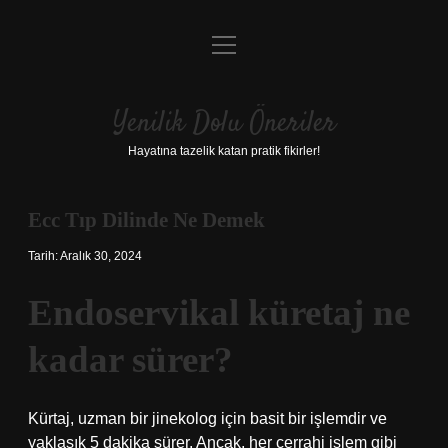
menüyü
Anasayfa
aç
Gizlilik Politikası
Yenilik Dolu Öneriler
Yasal Uyarı
Hayatına tazelik katan pratik fikirler!
Hakkımızda
Ecc Tıp Dilinde Ne Demek
Tarih: Aralık 30, 2024
Endoservikal küretaj ne
kadar sürer?
Kürtaj, uzman bir jinekolog için basit bir işlemdir ve
yaklaşık 5 dakika sürer. Ancak, her cerrahi işlem gibi