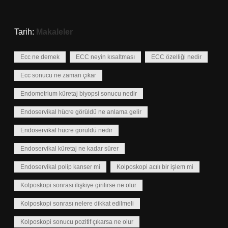
Tarih:
Makaleler
Ecc ne demek
ECC neyin kısaltması
ECC özelliği nedir
Ecc sonucu ne zaman çıkar
Endometrium küretaj biyopsi sonucu nedir
Endoservikal hücre görüldü ne anlama gelir
Endoservikal hücre görüldü nedir
Endoservikal küretaj ne kadar sürer
Endoservikal polip kanser mi
Kolposkopi acılı bir işlem mi
Kolposkopi sonrası ilişkiye girilirse ne olur
Kolposkopi sonrası nelere dikkat edilmeli
Kolposkopi sonucu pozitif çıkarsa ne olur