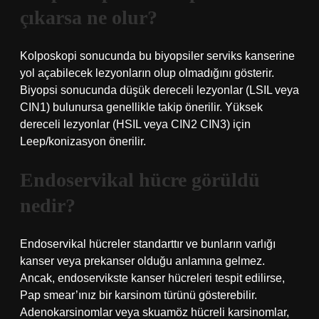
çıkarsa ne olur?
Kolposkopi sonucunda bu biyopsiler serviks kanserine
yol açabilecek lezyonların olup olmadığını gösterir.
Biyopsi sonucunda düşük dereceli lezyonlar (LSIL veya
CIN1) bulunursa genellikle takip önerilir. Yüksek
dereceli lezyonlar (HSIL veya CIN2 CIN3) için
Leep/konizasyon önerilir.
Endoservikal hücre görüldü
nedir?
Endoservikal hücreler standarttır ve bunların varlığı
kanser veya prekanser olduğu anlamına gelmez.
Ancak, endoservikste kanser hücreleri tespit edilirse,
Pap smear’ınız bir karsinom türünü gösterebilir.
Adenokarsinomlar veya skuamöz hücreli karsinomlar,