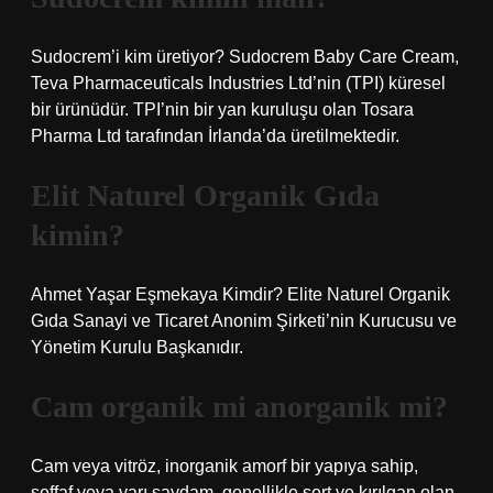
Sudocrem’i kim üretiyor? Sudocrem Baby Care Cream,
Teva Pharmaceuticals Industries Ltd’nin (TPI) küresel
bir ürünüdür. TPI’nin bir yan kuruluşu olan Tosara
Pharma Ltd tarafından İrlanda’da üretilmektedir.
Elit Naturel Organik Gıda
kimin?
Ahmet Yaşar Eşmekaya Kimdir? Elite Naturel Organik
Gıda Sanayi ve Ticaret Anonim Şirketi’nin Kurucusu ve
Yönetim Kurulu Başkanıdır.
Cam organik mi anorganik mi?
Cam veya vitröz, inorganik amorf bir yapıya sahip,
şeffaf veya yarı saydam, genellikle sert ve kırılgan olan,