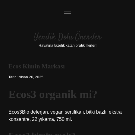
menüyü
Anasayfa
aç
Gizlilik Politikası
Yenilik Dolu Öneriler
Yasal Uyarı
Hayatına tazelik katan pratik fikirler!
Hakkımızda
Ecos Kimin Markası
Tarih: Nisan 26, 2025
Ecos3 organik mi?
Ecos3Bio deterjan, vegan sertifikalı, bitki bazlı, ekstra
konsantre, 22 yıkama, 750 ml.