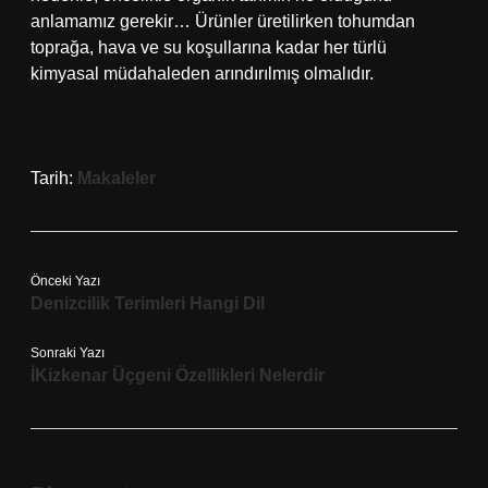
anlamamız gerekir… Ürünler üretilirken tohumdan
toprağa, hava ve su koşullarına kadar her türlü
kimyasal müdahaleden arındırılmış olmalıdır.
Tarih:
Makaleler
Önceki Yazı
Denizcilik Terimleri Hangi Dil
Sonraki Yazı
İKizkenar Üçgeni Özellikleri Nelerdir