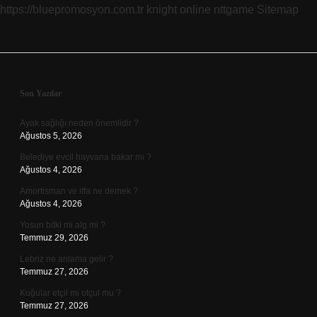
https://bluepromosyon.com.tr
knight online
nttgame
Sitemap
Sidebar
Son Yazılar
Ayak sağlığı neden önemlidir ?
Ağustos 5, 2026
Belediye evcil hayvana bakar mı ?
Ağustos 4, 2026
Amortisman ve itfa ne demek ?
Ağustos 4, 2026
Yosun bitki mi alg mi ?
Temmuz 29, 2026
Lebriz ne anlama gelir ?
Temmuz 27, 2026
Kuğular etçil mi otçul mu ?
Temmuz 27, 2026