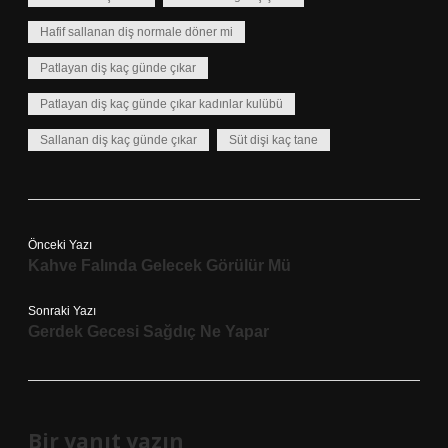
Hafif sallanan diş normale döner mi
Patlayan diş kaç günde çıkar
Patlayan diş kaç günde çıkar kadınlar kulübü
Sallanan diş kaç günde çıkar
Süt dişi kaç tane
Önceki Yazı
Kahve Falında Gelecek Görülür Mü
Sonraki Yazı
Gerdek Gecesi Sağdıç Ne Yapar
Bir yanıt yazın