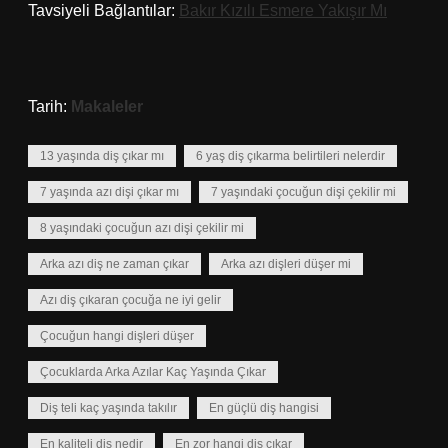
Tavsiyeli Bağlantılar:
Bakır Kızılı Esmere Yakışır Mı
Tarih:
Makaleler
13 yaşında diş çıkar mı
6 yaş diş çıkarma belirtileri nelerdir
7 yaşında azı dişi çıkar mı
7 yaşındaki çocuğun dişi çekilir mi
8 yaşındaki çocuğun azı dişi çekilir mi
Arka azı diş ne zaman çıkar
Arka azı dişleri düşer mi
Azı diş çıkaran çocuğa ne iyi gelir
Çocuğun hangi dişleri düşer
Çocuklarda Arka Azılar Kaç Yaşında Çıkar
Diş teli kaç yaşında takılır
En güçlü diş hangisi
En kaliteli diş nedir
En zor hangi diş çıkar