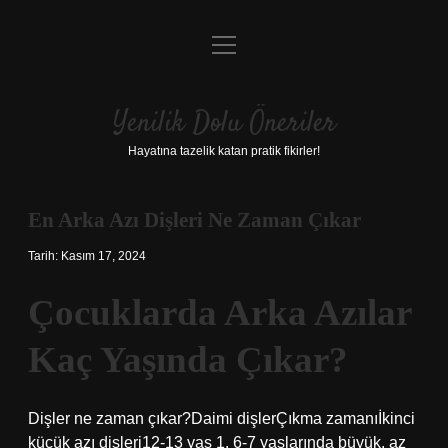
menüyü
Anasayfa
aç
Gizlilik Politikası
Yenilik Dolu Öneriler
Yasal Uyarı
Hayatına tazelik katan pratik fikirler!
Hakkımızda
En Arka Azı Dişleri Ne Zaman Çıkar
Tarih: Kasım 17, 2024
Çocuklarda Arka Azılar
Kaç Yaşında Çıkar?
Dişler ne zaman çıkar?Daimi dişlerÇıkma zamanıİkinci
küçük azı dişleri12-13 yaş 1. 6-7 yaşlarında büyük, az