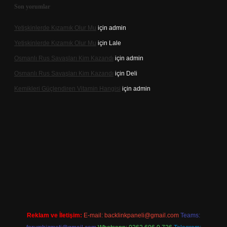
Son yorumlar
Yetişkinlerde Kızamık Olur Mu
için
admin
Yetişkinlerde Kızamık Olur Mu
için
Lale
Osmanlı Rus Savaşları Kim Kazandı
için
admin
Osmanlı Rus Savaşları Kim Kazandı
için
Deli
Kemikleri Güçlendiren Vitamin Hangisi
için
admin
ine
Reklam ve İletişim:
E-mail:
backlinkpaneli@gmail.com
Teams: