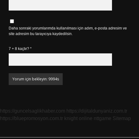
Daha sonraki yorumlarımda kullanılması için adım, e-posta adresim ve
site adresim bu tarayıcıya kaydedilsin.
7 + 8 kaçtır?
*
https://guncelsaglikhaber.com
https://dijitaldunyaniz.com.tr
https://bluepromosyon.com.tr
knight online
nttgame
Sitemap