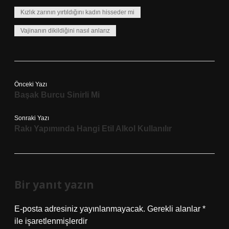
Kızlık zarının yırtıldığını kadın hisseder mi
Vajinanın dikildiğini nasıl anlarız
Önceki Yazı
Başak Burcu Sinirli Mi
Sonraki Yazı
Rakı Yapımında Hangi Etil Alkol Kullanılır
Bir yanıt yazın
E-posta adresiniz yayınlanmayacak.
Gerekli alanlar
*
ile işaretlenmişlerdir