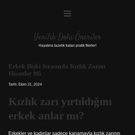
menüyü
Anasayfa
aç
Gizlilik Politikası
Yenilik Dolu Öneriler
Yasal Uyarı
Hayatına tazelik katan pratik fikirler!
Hakkımızda
Erkek Ilişki Sırasında Kızlık Zarını
Hisseder Mi
Tarih: Ekim 31, 2024
Kızlık zarı yırtıldığını
erkek anlar mı?
Erkekler ve kadınlar sadece kanamayla kızlık zarının