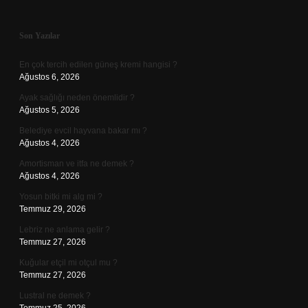
Sidebar
Son Yazılar
En çok tercih edilen güneş kremi hangisi ?
Ağustos 6, 2026
Ayak sağlığı neden önemlidir ?
Ağustos 5, 2026
Belediye evcil hayvana bakar mı ?
Ağustos 4, 2026
Amortisman ve itfa ne demek ?
Ağustos 4, 2026
Yosun bitki mi alg mi ?
Temmuz 29, 2026
Lebriz ne anlama gelir ?
Temmuz 27, 2026
Kuğular etçil mi otçul mu ?
Temmuz 27, 2026
Lustral ne demek ?