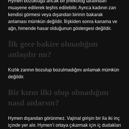
Hymen bozukluğu ancak bir jinekolog tarafından
muayene edilerek teşhis edilebilir. Ayrıca kadının zarı
kendisi görmesi veya dışarıdan birinin bakarak
anlaması mümkün değildir. İlişkiden sonra kanama ve
ağrı, himende hasar olduğunun göstergesi değildir.
İlk gece bakire olmadığım
anlaşılır mı?
Kızlık zarının bozulup bozulmadığını anlamak mümkün
değildir.
Bir kızın ilki olup olmadığını
nasıl anlarsın?
Hymen dışarıdan görünmez. Vajinal girişin bir ila iki inç
içinde yer alır. Hymen’i ortaya çıkarmak için iç dudakları