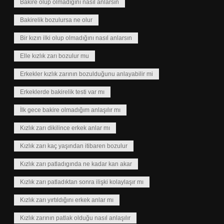
Bakire olup olmadıgını nasıl anlarsın
Bakirelik bozulursa ne olur
Bir kızın ilki olup olmadığını nasıl anlarsın
Elle kızlık zarı bozulur mu
Erkekler kızlık zarının bozulduğunu anlayabilir mi
Erkeklerde bakirelik testi var mı
İlk gece bakire olmadığım anlaşılır mı
Kızlık zarı dikilince erkek anlar mı
Kızlık zarı kaç yaşından itibaren bozulur
Kızlık zarı patladıgında ne kadar kan akar
Kızlık zarı patladıktan sonra ilişki kolaylaşır mı
Kızlık zarı yırtıldığını erkek anlar mı
Kızlık zarının patlak olduğu nasıl anlaşılır