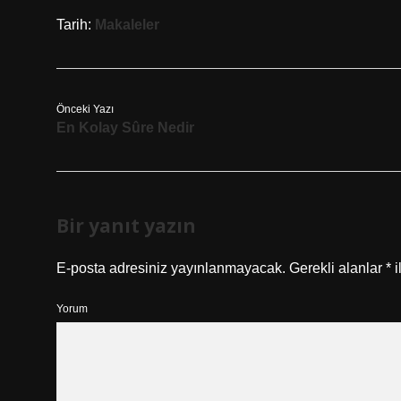
Tarih:
Makaleler
Önceki Yazı
En Kolay Sûre Nedir
Bir yanıt yazın
E-posta adresiniz yayınlanmayacak.
Gerekli alanlar
*
i
Yorum