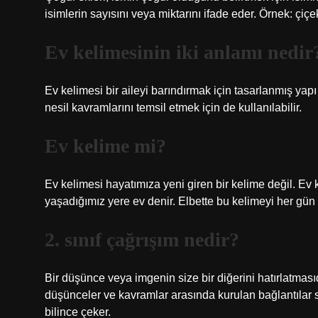
isimlerin sayısını veya miktarını ifade eder. Örnek: çiçe
Ev kelimesinin iki anlamı nedir
Ev kelimesi bir aileyi barındırmak için tasarlanmış yap
nesil kavramlarını temsil etmek için de kullanılabilir.
Ev kelime mi?
Ev kelimesi hayatımıza yeni giren bir kelime değil. 
yaşadığımız yere ev denir. Elbette bu kelimeyi her 
2. sınıf çağrışım nedir?
Bir düşünce veya imgenin size bir diğerini hatırlatmasıd
düşünceler ve kavramlar arasında kurulan bağlantılar s
bilince çeker.