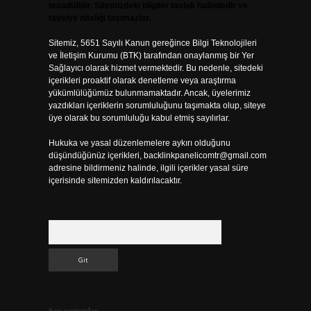
tesadüfidir. Sitemizdeki bilgiler taslak halindedir ve
tavsiye niteliği taşımazlar.
Sitemiz, 5651 Sayılı Kanun gereğince Bilgi Teknolojileri
ve İletişim Kurumu (BTK) tarafından onaylanmış bir Yer
Sağlayıcı olarak hizmet vermektedir. Bu nedenle, sitedeki
içerikleri proaktif olarak denetleme veya araştırma
yükümlülüğümüz bulunmamaktadır. Ancak, üyelerimiz
yazdıkları içeriklerin sorumluluğunu taşımakta olup, siteye
üye olarak bu sorumluluğu kabul etmiş sayılırlar.
Hukuka ve yasal düzenlemelere aykırı olduğunu
düşündüğünüz içerikleri,
backlinkpanelicomtr@gmail.com
adresine bildirmeniz halinde, ilgili içerikler yasal süre
içerisinde sitemizden kaldırılacaktır.
Arama