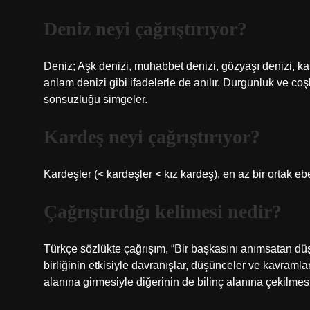
Deniz neyi çağrıştırıyor?
Deniz; Aşk denizi, muhabbet denizi, gözyaşı denizi, kan 
anlam denizi gibi ifadelerle de anılır. Durgunluk ve coşk
sonsuzluğu simgeler.
Kardeş neyi çağrıştırıyor?
Kardeşler (< kardeşler < kız kardeş), en az bir ortak eb
Çağrıştırdığı kelimesi nedir?
Türkçe sözlükte çağrışım, “Bir başkasını anımsatan d
birliğinin etkisiyle davranışlar, düşünceler ve kavramla
alanına girmesiyle diğerinin de bilinç alanına çekilmesi