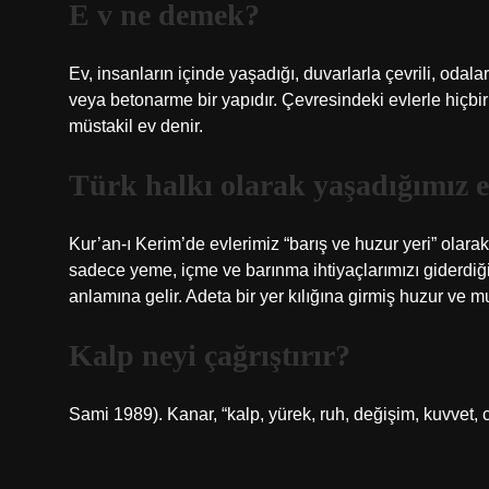
E v ne demek?
Ev, insanların içinde yaşadığı, duvarlarla çevrili, oda
veya betonarme bir yapıdır. Çevresindeki evlerle hiçbi
müstakil ev denir.
Türk halkı olarak yaşadığımız e
Kur’an-ı Kerim’de evlerimiz “barış ve huzur yeri” olarak 
sadece yeme, içme ve barınma ihtiyaçlarımızı giderdiği
anlamına gelir. Adeta bir yer kılığına girmiş huzur ve mu
Kalp neyi çağrıştırır?
Sami 1989). Kanar, “kalp, yürek, ruh, değişim, kuvvet, ce