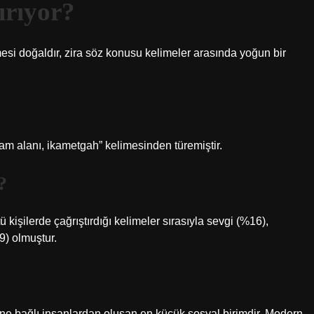
ırıyor?
mesi doğaldır, zira söz konusu kelimeler arasında yoğun bir
m alanı, ikametgah” kelimesinden türemiştir.
?
kişilerde çağrıştırdığı kelimeler sırasıyla sevgi (%16),
9) olmuştur.
rine bağlı insanlardan oluşan en küçük sosyal birimdir. Modern