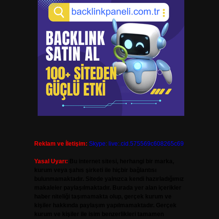
Reklam ve İletişim:
Skype: live:.cid.575569c608265c69
Yasal Uyarı:
Bu internet sitesi, herhangi bir marka,
kurum veya şahıs şirketi ile hiçbir bağlantısı
bulunmamaktadır. Sitede yalnızca kendi hazırladığımız
makaleler paylaşılmaktadır. Burada yer alan içerikler
haber niteliği taşımamakta olup, gerçek kurum ve
kişiler hakkında paylaşım yapılmamaktadır. Gerçek
kurum ve kişiler ile isim benzerlikleri tamamen