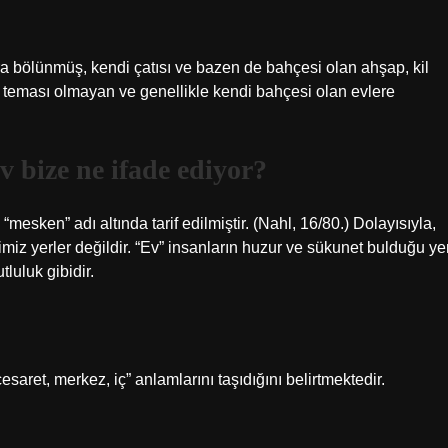
lara bölünmüş, kendi çatısı ve bazen de bahçesi olan ahşap, kil
r teması olmayan ve genellikle kendi bahçesi olan evlere
v bize ne ifade ediyor?
“mesken” adı altında tarif edilmiştir. (Nahl, 16/80.) Dolayısıyla,
miz yerler değildir. “Ev” insanların huzur ve sükunet bulduğu ye
tluluk gibidir.
saret, merkez, iç” anlamlarını taşıdığını belirtmektedir.