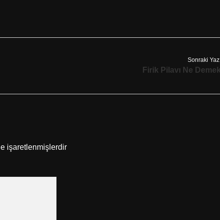
Sonraki Yaz
Firik Pilavı Ne Deme
le işaretlenmişlerdir