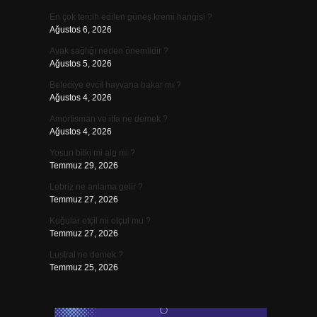
En çok tercih edilen güneş kremi hangisi ?
Ağustos 6, 2026
Ayak sağlığı neden önemlidir ?
Ağustos 5, 2026
Belediye evcil hayvana bakar mı ?
Ağustos 4, 2026
Amortisman ve itfa ne demek ?
Ağustos 4, 2026
Yosun bitki mi alg mi ?
Temmuz 29, 2026
Lebriz ne anlama gelir ?
Temmuz 27, 2026
Kuğular etçil mi otçul mu ?
Temmuz 27, 2026
Lustral ne demek ?
Temmuz 25, 2026