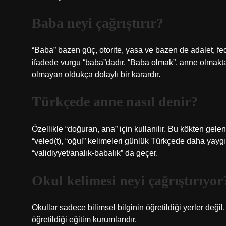
Baba neyi çağrıştırır?
“Baba” bazen güç, otorite, yasa ve bazen de adalet, fed
ifadede vurgu “baba”dadır. “Baba olmak”, anne olmaktan
olmayan oldukça dolaylı bir karardır.
Türkçede anne nasıl denir?
Özellikle “doğuran, ana” için kullanılır. Bu kökten gelen
“veled(t), “oğul” kelimeleri günlük Türkçede daha yaygı
“validiyyet/analık-babalık” da geçer.
Okul kelimesi neyi çağrıştırıyor
Okullar sadece bilimsel bilginin öğretildiği yerler değil
öğretildiği eğitim kurumlarıdır.