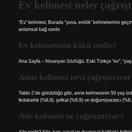
Ev kelimesi neler çağrışt
“Ev” kelimesi; Burada “yuva, evlilik” kelimelerinin geç
anlamsal bağ vardır.
Ev kelimesinin kökü nedir?
Ana Sayfa – Nisanyan Sözlüğü. Eski Türkçe “ev”, “yaşa
Anne kelimesi neyi çağrıştırıyor
Tablo 2’de görüldüğü gibi, anne kelimesinin 50 yaş üstü 
fedakarlık (%8,9), şefkat (%8,9) ve doğum/yaratıcı (%8,
Aile kelimesi ne çağrıştırıyor?
Aile nedir? Aile, kan, yasal ve duygusal bağlarla birbi