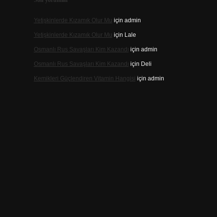
Son yorumlar
Yetişkinlerde Kızamık Olur Mu
için
admin
Yetişkinlerde Kızamık Olur Mu
için
Lale
Osmanlı Rus Savaşları Kim Kazandı
için
admin
Osmanlı Rus Savaşları Kim Kazandı
için
Deli
Kemikleri Güçlendiren Vitamin Hangisi
için
admin